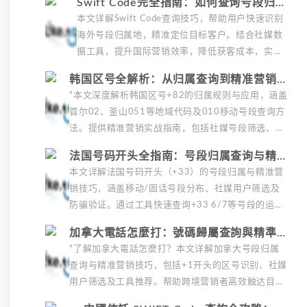
Swift Code完全指南：如何查询号段归属
日本电话...
并精准定位海外客户
本文详解Swift Code查询技巧，帮助用户快速识别
海外号段归属地，精准定位目标客户。结合社媒数
据工具，提升国际营销效率，降低获客成本，实现
跨境支付与推广双优化。掌握Swift Code应用，让
韩国区号全解析：从归属查询到精准营销实
海外...
战指南
"本文深度解析韩国区号+82的归属规则与应用，涵盖
首尔02、釜山051等地域代码及010移动号段查询方
法。提供精准营销实战指南，包括社媒号段筛选、海
外号码验证及韩国特色平台营销策略，助您高效开拓
法国号码开头全指南：号段归属查询与精准
韩国市...
营销实战
本文详解法国号码开头（+33）的号段归属与精准营
销技巧，涵盖移动/固话号段分布、社媒用户筛选及
防骗验证。通过工具快速查询+33 6/7等号段的运营
商、地区及用户画像，提升广告投放效果，适合开发
加拿大電話怎麼打：號碼歸屬查詢與精準營
法国市场...
銷實戰指南
"了解加拿大電話怎麼打？本文详解加拿大号段归属
查询与精准营销技巧，包括+1开头的区号识别、社媒
用户筛选及工具推荐。帮助跨境营销者高效触达目标
客户，提升广告转化率，降低获客成本。掌握加拿大