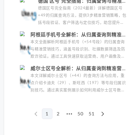
德国 区号 完全指南：归属查询与精准营
实操技巧，助您提升...
销实战（2024最新）
德国区号完全指南（2024最新）详解德国区号
+49的归属查询方法，提供3步精准营销策略，包
括号段验证、客户筛选与定位技巧，助您提升德
国市场推广效率300%。涵盖柏林030等城市区
阿根廷手机号全解析：从归属查询到精准营
号数据及合规工具推荐，...
销实战指南
本文全面解析阿根廷手机号（+54号段）的归属查询
与精准营销技巧，涵盖号段识别、社媒数据筛选及防
欺诈验证。通过工具快速获取运营商、用户画像及跨
平台数据，提升WhatsApp/Instagram营销效果，...
威尔士区号全解析：从归属查询到精准营销
实战指南
本文详解威尔士区号（+44）的查询方法与应用，重
点介绍卡迪夫（29）、斯旺西（197）等号段归属识
别技巧。通过真实案例展示如何利用威尔士区号数据
进行精准营销，包括社媒号段筛选、客户验证及旅游
行业定位，...
1
2
50
51
More pages