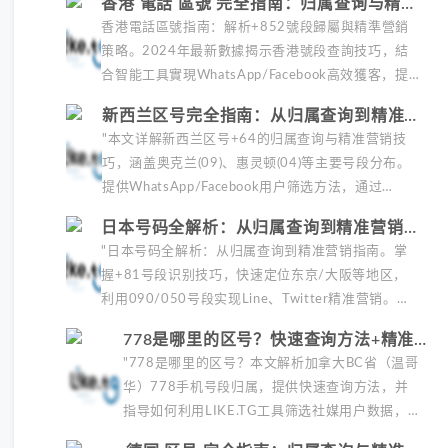
香港 電話 區號 完全指南：归属查询与精准
大利亚市场，实现...
营销实战
香港電話區號指南：解析+852號段歸屬與精準營銷
策略。2024年最新數據揭示香港號段查詢技巧，結
合智能工具實現WhatsApp/Facebook高效獲客，提
升廣告CTR至4.8%。包含虛擬號識別、社媒...
新西兰区号完全指南：从归属查询到精准营
销实战
"本文详解新西兰区号+64的归属查询与精准营销技
巧，涵盖奥克兰(09)、惠灵顿(04)等主要号段分布。
提供WhatsApp/Facebook用户筛选方法，通过
LIKE.TG工具实现新西兰号段验证、社媒...
日本号码全解析：从归属查询到精准营销的
实战指南
"日本号码全解析：从归属查询到精准营销指南。掌
握+81号段识别技巧，快速定位东京/大阪等地区，
利用090/050号段实现Line、Twitter精准营销。
LIKE.TG工具助您高效筛选日本客户，提升广...
778是哪里的区号？快速查询方法+精准
营销应用指南
"778是哪里的区号？本文解析加拿大BC省（温哥
华）778手机号段归属，提供快速查询方法，并
指导如何利用LIKE.TG工具筛选社媒用户数据，
实现精准海外营销。包含号段验证、客户定位等