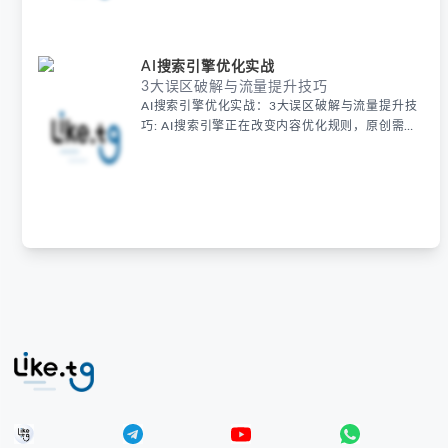
区，精准优化需结合地域筛选和实时验证。使用专
业工具如LIKE.TG可模拟真实用户环境，提升查询
准确性，从而有效提升SEO效果和自然流量。
AI搜索引擎优化实战
3大误区破解与流量提升技巧
AI搜索引擎优化实战：3大误区破解与流量提升技
巧: AI搜索引擎正在改变内容优化规则，原创需结
合实时数据和用户案例才能提升排名。避开批量生
成误区，通过权威来源和动态看板增强价值，同时
注重EEAT审核与问答型长尾词布局，让AI更精准
识别内容价值。