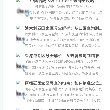
中國信託 SWIFT Code 查詢全攻略：快
電話怎麼打的核...
速識別號段歸屬與精準營銷技巧
"中國信託 SWIFT Code 查詢全攻略：解析
CTCBTWTP國際匯款代碼，結合智能工具實現跨
境精準營銷。掌握台灣號段+886篩選技巧，提升
社媒廣告轉化率300%，同步合規驗證客戶身份與
澳大利亚国家区号全解析：从归属查询到精
活躍度，助...
准营销实战
澳大利亚国家区号全解析：从归属查询到精准营销实
战-澳大利亚国家区号的归属及商业价值: "解析国家
区号+61的商业价值与精准营销策略，涵盖澳大利亚
区号查询、号段筛选及实战案例。了解如何利用+61
香港电话区号全解析：从归属查询到精准营
识别归属地、优化广告投放并提升转化率，2024年
销实战指南
了解香港电话区号+852的归属规则与精准营销应
最新数据助您开拓澳洲市场。"
用。掌握移动（5/6/9开头）与固话（2/3开头）号
段分布，通过专业工具实现社媒筛选、防欺诈及客户
定位，提升营销效率。适合跨境业务与市场分析，助
阿根廷国家区号查询指南：如何精准定位南
您高效利用...
美客户资源
阿根廷国家区号查询指南：如何精准定位南美客户资
源-阿根廷国家区号的归属及用途: 阿根廷国家区号
+54查询指南：掌握2024年最新号段分布与社媒筛
选技巧，精准定位南美客户资源。涵盖运营商号段、