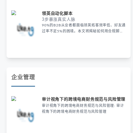
领英排名总上不去？ 个人资料完整度低导致搜索
权重流失 深圳外贸经理Lucas的案例很典型：他的
领英自动化脚本
领英资料只有基础信息，行业关键词缺失。2023
3步暴涨真实人脉
年LinkedIn官方白皮书显示，完整资料比基础资料
90%的B2B从业者都面临领英拓客效率低、好友通
平均多获得17倍曝光。
过率不足5%的困境。本文将揭秘如何用合规脚本
实现日均200+高质量人脉增长，数据来自我们服
务的327家出海企业实战案例。 为什么传统领英
运营效率低下？ 手动添加好友耗时且易被封号 深
圳某3C配件厂商的海外市场总监Lisa曾每天花3小
时手动添加好友，一个月后账号却被限制。2023
年LinkedIn安全报告显示
企业管理
审计视角下的跨境电商财务规范与风险管理
审计视角下的跨境电商财务规范与风险管理: 审计
视角下的跨境电商财务规范与风险管理