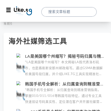
首页
标签
当前位置：
海外社媒筛选工具
海外社媒筛选工具
LA是美国哪个州缩写？揭秘号码归属与精准
营销工具
"LA是美国哪个州缩写？本文揭秘LA既代表洛杉矶
市，也是路易斯安那州邮政缩写。通过GSMA数据解
析美国号段归属，并介绍LIKE.TG工具实现精准社媒
营销，包括号码验证、客户筛选及合规操作，帮助提
韩国手机号全解析：从归属查询到精准营销
升转化...
实战指南
"韩国手机号全解析：从归属查询到精准营销指南。
掌握010/011/016等韩国号段特征，通过专业工具
快速验证号码真实性、定位潜在客户并开展社媒营
销。2024最新数据揭示韩国手机号与社媒账号关联