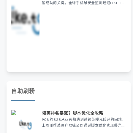
销成功的关键。全球手机号安全监测通过LIKE.TG
号段筛选技术，帮助商家和个人精准筛选全球范围
内的有效手机号码，避免无效和虚假数据的干扰。
通过这种先进的手机号筛选工具，你可以提高营销
精准度，确保每一条营销信息都能够精准触及潜在
客户。 LIKE.TG号段筛选不仅能帮助你识别手
自助刷粉
领英排名暴涨？脚本优化全攻略
90%的B2B从业者都遇到过领英曝光低迷的困境。
上周刚帮某医疗器械公司通过脚本优化实现曝光量
提升320%，这套方法论值得你收藏。 为什么你的