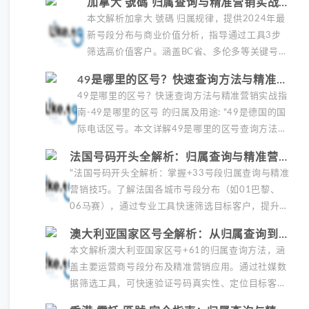
加拿大 號碼 归属查询与精准营销实战指
WhatsApp用户数据及高效工具推荐，助您提升阿根
南（2024最新）
本文解析加拿大 號碼 归属规律，提供2024年最
廷市场开发效率，优化跨境营销ROI。
新号段分布与商业价值分析，指导通过工具3步
筛选高价值客户。涵盖BC省、多伦多等关键号
段，结合社媒数据实现精准营销，提升广告
49是哪里的区号？快速查询方法与精准营
ROAS，并确保合规操作。适合...
销实战指南
49是哪里的区号？快速查询方法与精准营销实战指
南-49是哪里的区号 的归属及用途: "49是德国的国
际电话区号。本文详解49是哪里的区号查询方法，
并指导如何利用德国号段开展精准营销，包括客户
法国号码开头全解析：归属查询与精准营销
筛选、号码验证及广告投放优化，帮助提升海外营
实战指南
"法国号码开头全解析：掌握+33号段归属查询与精准
销效果。附赠高效工具推荐与实战案例。"
营销技巧。了解法国各城市号段分布（如01巴黎、
06马赛），通过专业工具快速筛选目标客户，提升
WhatsApp、Facebook营销效果。2024最新数...
澳大利亚国家区号全解析：从归属查询到精
准营销实战
本文解析澳大利亚国家区号+61的归属查询方法，涵
盖主要运营商号段分布及精准营销应用。通过社媒数
据筛选工具，可快速验证号码真实性、定位目标客
户，提升广告转化率。适合跨境营销人员高效开发澳