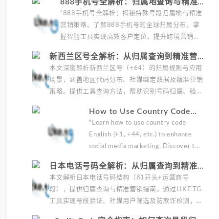
888手机号全解析：归属地查询与精准营
技巧，提...
销实战指南
"888手机号全解析：揭秘特殊号段归属地与精准
营销策略。了解888手机号的全球归属分布，掌
握智能工具实现高效客户定位，提升跨境营销效
果。包含2024最新数据与实战案例，助您优化广
新西兰区号全解析：从归属查询到精准营销
告ROAS，避免商务纠...
实战指南
本文深度解析新西兰区号（+64）的归属规则与应用
场景，涵盖地区代码分布、社媒绑定数据及精准营销
策略。提供工具查询方法，帮助识别号码归属、验证
真实性并定位目标客户，提升广告转化率。适合跨境
How to Use Country Code
营销、客户筛选...
English to Boost Your Social
"Learn how to use country code
Media Marketing
English (+1, +44, etc.) to enhance
social media marketing. Discover t...
日本电话号码全解析：从归属查询到精准营
销实战指南
本文解析日本电话号码结构（81开头+运营商号
段），提供归属查询与精准营销指南。通过LIKE.TG
工具实现号段验证、社媒用户筛选及防欺诈检测，帮
助降低62%获客成本，提升广告点击率3-5倍。包含