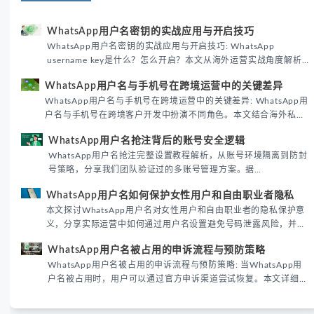
WhatsApp用户名密钥的实战应用与开启技巧
WhatsApp用户名密钥的实战应用与开启技巧: WhatsApp
username key是什么？怎么开启？本文从海外运营实战角度解析
WhatsApp用户名密钥的核心价值、开启步骤及常见误区，帮助跨
WhatsApp用户名与手机号在跨境运营中的关键差异
境团队高效触达目标客户。
WhatsApp用户名与手机号在跨境运营中的关键差异: WhatsApp用
户名与手机号在跨境客户开发中扮演不同角色。本文结合海外私域
运营实战经验，解析两者在触达效率、账号安全及客户管理中的实
WhatsApp用户名抢注背后的账号安全逻辑
际差异，帮助团队优化WhatsApp营销策略。
WhatsApp用户名抢注完整设置教程解析，从账号环境隔离到防封
号策略，分享我们团队验证过的多账号管理方案。据
DataReportal 2026趋势报告显示，跨境私域运营中账号矩阵稳定
WhatsApp用户名如何保护女性用户和自由职业者隐私
性直接影响转化率。
本文探讨WhatsApp用户名对女性用户和自由职业者的隐私保护意
义，分享实际运营中如何通过用户名设置避免号码泄露风险，并提
供3种安全使用方案。据DataReportal 2026报告显示，隐私保护
WhatsApp用户名被占用的申诉流程与预防策略
已成为全球数字沟通的首要考量。
WhatsApp用户名被占用的申诉流程与预防策略: 当WhatsApp用
户名被占用时，用户可以通过官方申诉渠道尝试恢复。本文详细解
析申诉步骤、预防措施及常见问题，帮助用户有效管理WhatsApp
账号安全。