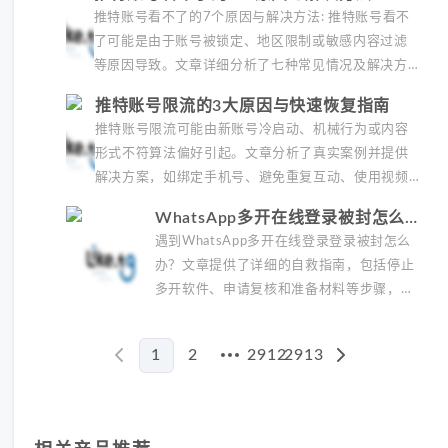
推荐使用动态代理IP服务以降低封禁风险。
推特账号看不了的7个原因与解决方法: 推特账号看不
了可能是由于账号被锁定、地区限制或敏感内容过滤
等原因导致。文章详细分析了七种常见情况及解决方
法，包括使用纯净IP申诉、切换代理节点或清理缓存
推特账号限流的3大原因与快速恢复指南
等实用技巧，帮助用户快速恢复账号正常访问。
推特账号限流可能由新账号冷启动、机械行为或内容
形式不符算法偏好引起。文章分析了真实案例并提供
解决方案，如绑定手机号、避免重复互动、使用视频
内容等，帮助用户在24小时内恢复流量。日常技巧包
WhatsApp多开在线登录被封怎么
括优化发推时间和清理不活跃粉丝。
办？3步自救指南
遇到WhatsApp多开在线登录登录被封怎么
办？文章提供了详细的自救指南，包括停止
多开软件、申请复核和准备材料等步骤，并
强调区分多开与多设备登录的关键。长期防
封技巧涉及时区对齐、缓存清理和心跳间隔
1
2
2912
2913
调整，同时推荐使用独立IP和实体号段以降
More pages
低风险。工作日早间申诉和绑定商业账号可
进一步提升解封成功率。