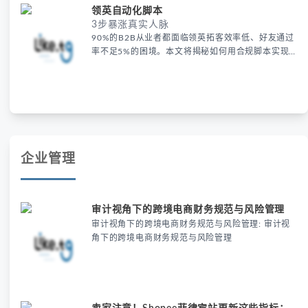
深圳外贸经理Lucas的案例很典型：他的领英资料只
领英自动化脚本
有基础信息，行业关键词缺失。2023年LinkedIn官
3步暴涨真实人脉
方白皮书显示，完整资料比基础资料平均多获得17倍
90%的B2B从业者都面临领英拓客效率低、好友通过
曝光。
率不足5%的困境。本文将揭秘如何用合规脚本实现
日均200+高质量人脉增长，数据来自我们服务的327
家出海企业实战案例。 为什么传统领英运营效率低
下？ 手动添加好友耗时且易被封号 深圳某3C配件厂
商的海外市场总监Lisa曾每天花3小时手动添加好
友，一个月后账号却被限制。2023年LinkedIn安全
报告显示
企业管理
审计视角下的跨境电商财务规范与风险管理
审计视角下的跨境电商财务规范与风险管理: 审计视
角下的跨境电商财务规范与风险管理