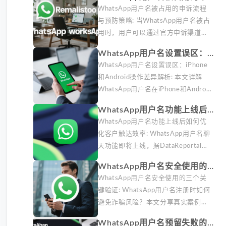
用方案。据DataReportal 2026报告
流程与预防策略
WhatsApp用户名被占用的申诉流程
显示，隐私保护已成为全球数字沟通
与预防策略: 当WhatsApp用户名被占
的首要考量。
用时，用户可以通过官方申诉渠道尝
试恢复。本文详细解析申诉步骤、预
WhatsApp用户名设置误区：
防措施及常见问题，帮助用户有效管
iPhone和Android操作差异解
WhatsApp用户名设置误区：iPhone
理WhatsApp账号安全。
析
和Android操作差异解析: 本文详解
WhatsApp用户名在iPhone和Android
设备上的不同设置路径，帮助跨境运
WhatsApp用户名功能上线后如
营团队避免因设备差异导致的账号配
何优化客户触达效率
WhatsApp用户名功能上线后如何优
置错误。包含实操步骤、常见问题及
化客户触达效率: WhatsApp用户名聊
多账号管理建议。
天功能即将上线，据DataReportal
2026报告显示，私域触达工具迭代正
WhatsApp用户名安全使用的三
改变海外客户开发模式。本文分享我
个关键验证
WhatsApp用户名安全使用的三个关
们团队在账号矩阵搭建、消息频控和
键验证: WhatsApp用户名注册时如何
自动化工具组合方面的实战经验。
避免诈骗风险？本文分享真实案例中
的账号验证方法、常见诈骗模式识别
WhatsApp用户名预留失败的5