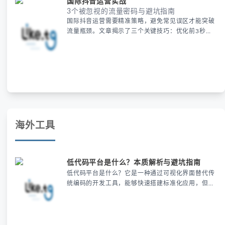
国际抖音运营实战
3个被忽视的流量密码与避坑指南
国际抖音运营需要精准策略，避免常见误区才能突破
流量瓶颈。文章揭示了三个关键技巧：优化前3秒内
容、选择高转化标签及利用第三方电商开店，并推荐
使用住宅代理IP等工具提升曝光。掌握这些方法可有
效避开国际抖音的算法陷阱，实现快速增长。
海外工具
低代码平台是什么？本质解析与避坑指南
低代码平台是什么？它是一种通过可视化界面替代传
统编码的开发工具，能够快速搭建标准化应用，但复
杂需求可能受限。文章通过案例解析了低代码的本质
与陷阱，强调选型时需评估功能边界和数据架构，并
提供了餐饮业等高效场景的实战模板，提醒避免盲目
替代开发或忽视移动端适配。