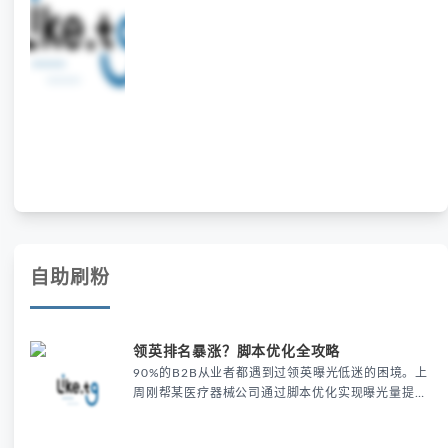
筛选技术，帮助商家和个人精准筛选全球范围内的有
效手机号码，避免无效和虚假数据的干扰。通过这种
先进的手机号筛选工具，你可以提高营销精准度，确
保每一条营销信息都能够精准触及潜在客户。
LIKE.TG号段筛选不仅能帮助你识别手
自助刷粉
领英排名暴涨？脚本优化全攻略
90%的B2B从业者都遇到过领英曝光低迷的困境。上
周刚帮某医疗器械公司通过脚本优化实现曝光量提升
320%，这套方法论值得你收藏。 为什么你的领英排
名总上不去？ 个人资料完整度低导致搜索权重流失