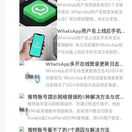
技巧，以及我们团队在跨境业务中总
个关键检查点
WhatsApp用户名预留失败的5个关键
结的三种安全使用策略，帮助海外运
检查点: WhatsApp用户名预留失败怎
营者降低账号风险。
么办？常见原因整理。本文分享我们
团队在海外运营中遇到的WhatsApp
WhatsApp用户名上线后手机号
用户名预留失败问题及解决方案，帮
显示逻辑解析
WhatsApp用户名上线后手机号显示
助您快速排查账号环境、网络配置和
逻辑解析: 本文深度解析WhatsApp用
操作流程中的常见陷阱。
户名功能上线后手机号显示机制的变
化，涵盖隐私设置调整、联系人同步
WhatsApp多开在线登录更新日志与
逻辑及商业账户特殊处理等实操细
2024年实操技巧
WhatsApp多开在线登录更新日志与2024年
节，帮助跨境运营者掌握最新通讯工
实操技巧: WhatsApp多开在线登录登录更新
具规则。
日志揭示了2024年风控升级后的实操要
点，包括浏览器隔离登录、住宅代理IP分配
推特账号提示网络错误的5种解决方法与优化
及官方客户端适配等技巧，帮助用户规避封
建议
推特账号提示网络错误时，可通过检查代理IP、修改
号风险并提升多账号管理效率。
DNS或清理缓存快速解决。安卓用户建议切换至
Google或Cloudflare的DNS服务器，而iOS用户需定期
删除APP缓存。新账号应避免频繁发外链，海外运营
推特账号看不了的7个原因与解决方法