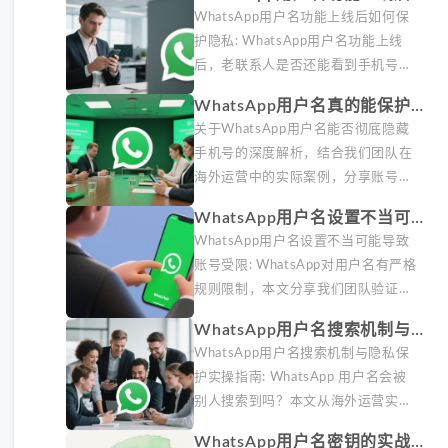
何保护隐私
WhatsApp用户名功能上线后如何保
护隐私: WhatsApp用户名功能上线
后，老联系人是否还能看到手机号？
本文从隐私保护角度解析新旧联系人
WhatsApp用户名真的能保护隐
管理策略，分享我们团队验证过的3
私吗？我们踩过的坑
关于WhatsApp用户名能否彻底隐藏
种隐私设置组合方案。
手机号的深度解析，结合我们团队在
海外运营中的实际案例，分享账号隐
私保护的3个关键策略和常见误区。
WhatsApp用户名设置不当可能
据DataReportal 2026趋势报告显
导致账号受限
WhatsApp用户名设置不当可能导致
示，跨境通讯工具的隐私设置已成为
账号受限: WhatsApp对用户名有严格
用户核心关注点。
规则限制，本文分享我们团队验证过
的合规命名方法，避免因名称违规导
WhatsApp用户名搜索机制与隐
致账号功能受限或封号风险。了解哪
私保护实操指南
WhatsApp用户名搜索机制与隐私保
些字符组合会被系统判定为违规。
护实操指南: WhatsApp 用户名会被
别人搜索到吗？本文从海外运营实操
角度解析WhatsApp用户名的搜索机
WhatsApp用户名密钥的实战应