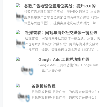
含黄金时段设置、7:3预算分配策略及决策层
谷歌广告地理位置定位实战：提升ROI的秘
精准定位方法，助你降低40%转化成本。
诀
谷歌广告地理位置定位实战：提升ROI的秘诀: 本文详
细解析谷歌广告地理位置定位的两种核心逻辑（实际
位置与兴趣位置），提供实操建议与技术对比，帮助
跨境电商和本地服务商家精准获客。包含风险控制、
社媒智联：网站与海外社交媒体一键互通，
效果优化策略及实用工具推荐，助您提升广告投放转
运营、管理也可以如此高效
社媒智联：网站与海外社交媒体一键互通，运营、管
化率。
理也可以如此高效: 社媒智联：网站与海外社交媒体
一键互通，运营、管理也可以如此高效-LIKE.TG——
领动在线应用平台
Google Ads 工具栏功能介绍
Google Ads 工具栏功能介绍: Google Ads
工具栏功能介绍
谷歌投放教程
谷歌投放教程-谷歌广告中的内容定位是什么？:
谷歌投放教程-谷歌广告中的内容定位是什么？