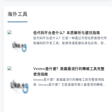
海外工具
低代码平台是什么？本质解析与避坑指南
低代码平台是什么？它是一种通过可视化界面替代传
统编码的开发工具，能够快速搭建标准化应用，但复
杂需求可能受限。文章通过案例解析了低代码的本质
与陷阱，强调选型时需评估功能边界和数据架构，并
提供了餐饮业等高效场景的实战模板，提醒避免盲目
替代开发或忽视移动端适配。
Venmo是什麼？美國最流行的轉帳工具完整
使用指南
Venmo是什麼？美國最流行的轉帳工具完整使用指
南: Venmo是什麼？它是美國年輕人最愛用的轉帳工
具，結合社交互動與快速支付功能，只需綁定郵箱或
手機號就能輕鬆分攤聚餐費用，還能用emoji註記交
易，24小時內到帳且朋友間轉帳免費，成為小額支付
的首選。