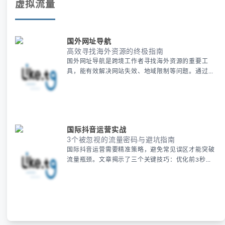
虚拟流量
国外网址导航
高效寻找海外资源的终极指南
国外网址导航是跨境工作者寻找海外资源的重要工
具，能有效解决网站失效、地域限制等问题。通过专
业导航站和代理服务，用户可以快速筛选可靠网址并
测试可用性，同时利用小众平台挖掘新工具。合规性
检查和动态维护是确保资源安全的关键，这套方法能
大幅提升工作效率。
国际抖音运营实战
3个被忽视的流量密码与避坑指南
国际抖音运营需要精准策略，避免常见误区才能突破
流量瓶颈。文章揭示了三个关键技巧：优化前3秒内
容、选择高转化标签及利用第三方电商开店，并推荐
使用住宅代理IP等工具提升曝光。掌握这些方法可有
效避开国际抖音的算法陷阱，实现快速增长。