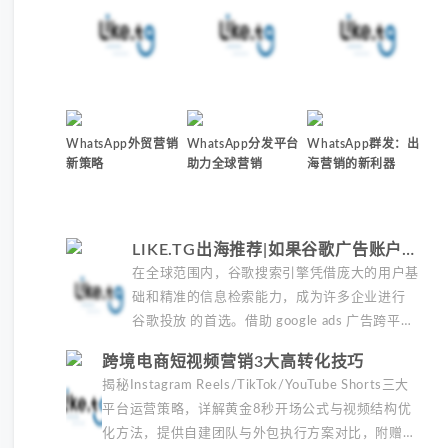
WhatsApp外贸营销
WhatsApp分发平台
WhatsApp群发：出
新策略
助力全球营销
海营销的新利器
LIKE.TG出海推荐|如果谷歌广告账户被
暂停怎么办？最好用的高效解决方法！
在全球范围内，谷歌搜索引擎凭借庞大的用户基
础和精准的信息检索能力，成为许多企业进行
谷歌投放 的首选。借助 google ads 广告跨平台
管理工具，广告主可以更便捷地管理多平台广告
跨境电商短视频营销3大高转化技巧
投放，实现资源的有效分配和广告效果的最大
揭秘Instagram Reels/TikTok/YouTube Shorts三大
化。在谷歌上投放广告，可以利用其广泛的受众
平台运营策略，详解黄金8秒开场公式与视频结构优
覆盖和精准的目标定位，有效提升品牌知名度和
化方法，提供自建团队与外包执行方案对比，附赠规
带动销售增长。