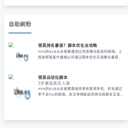
自助刷粉
领英排名暴涨？脚本优化全攻略
90%的B2B从业者都遇到过领英曝光低迷的困境。上
周刚帮某医疗器械公司通过脚本优化实现曝光量提升
320%，这套方法论值得你收藏。 为什么你的领英排
名总上不去？ 个人资料完整度低导致搜索权重流失
深圳外贸经理Lucas的案例很典型：他的领英资料只
领英自动化脚本
有基础信息，行业关键词缺失。2023年LinkedIn官
3步暴涨真实人脉
方白皮书显示，完整资料比基础资料平均多获得17倍
90%的B2B从业者都面临领英拓客效率低、好友通过
曝光。
率不足5%的困境。本文将揭秘如何用合规脚本实现
日均200+高质量人脉增长，数据来自我们服务的327
家出海企业实战案例。 为什么传统领英运营效率低
下？ 手动添加好友耗时且易被封号 深圳某3C配件厂
商的海外市场总监Lisa曾每天花3小时手动添加好
友，一个月后账号却被限制。2023年LinkedIn安全