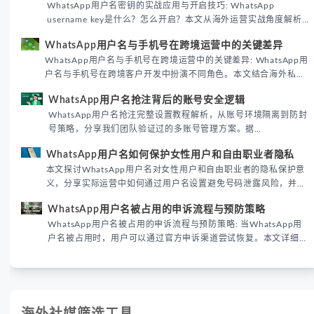
WhatsApp用户名密钥的实战应用与开启技巧: WhatsApp
username key是什么？怎么开启？本文从海外运营实战角度解析
WhatsApp用户名密钥的核心价值、开启步骤及常见误区，帮助跨
WhatsApp用户名与手机号在跨境运营中的关键差异
境团队高效触达目标客户。
WhatsApp用户名与手机号在跨境运营中的关键差异: WhatsApp用
户名与手机号在跨境客户开发中扮演不同角色。本文结合海外私域
运营实战经验，解析两者在触达效率、账号安全及客户管理中的实
WhatsApp用户名抢注背后的账号安全逻辑
际差异，帮助团队优化WhatsApp营销策略。
WhatsApp用户名抢注完整设置教程解析，从账号环境隔离到防封
号策略，分享我们团队验证过的多账号管理方案。据
DataReportal 2026趋势报告显示，跨境私域运营中账号矩阵稳定
WhatsApp用户名如何保护女性用户和自由职业者隐私
性直接影响转化率。
本文探讨WhatsApp用户名对女性用户和自由职业者的隐私保护意
义，分享实际运营中如何通过用户名设置避免号码泄露风险，并提
供3种安全使用方案。据DataReportal 2026报告显示，隐私保护
WhatsApp用户名被占用的申诉流程与预防策略
已成为全球数字沟通的首要考量。
WhatsApp用户名被占用的申诉流程与预防策略: 当WhatsApp用
户名被占用时，用户可以通过官方申诉渠道尝试恢复。本文详细解
析申诉步骤、预防措施及常见问题，帮助用户有效管理WhatsApp
账号安全。