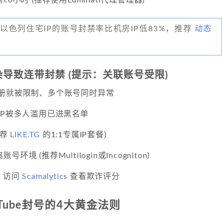
以色列住宅IP的账号封禁率比机房IP低83%，推荐
动态
污染导致连带封禁 (提示：关联账号受限)
册就被限制、多个账号同时异常
IP被多人滥用已进黑名单
推荐
LIKE.TG
的1:1专属IP套餐)
境 (推荐Multilogin或Incogniton)
：访问
Scamalytics
查看欺诈评分
uTube封号的4大黄金法则