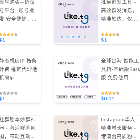
账号购买—协议
批量群发工具 -
号平台 -账号批
高效群发消息，
发 安全便捷，低
精准触达，仅 1
至 1 美金起（不
美金#GN006
支持免费测试）
$1
$1
#GN004
静态机房IP 按条
全球出海 智能工
计费 稳定代理池
具箱-基础版Bas
机房ip
版 免费使用
#GJXBass
$1
$0.01
社群剧本炒群神
Instagram华人
器 - 激活群聊氛
精准增长服务 -
围，带动互动，
港澳台高质粉丝