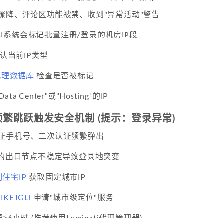
骤降、评论区功能被禁、收到"异常活动"警告
e的AI系统会标记批量注册/登录的机房IP段
认当前IP类型
on代理数据库
检查是否被标记
 Center"或"Hosting"的IP
置频繁跳跃触发安全机制 (提示：登录异常)
证手机号、二次认证频繁弹出
P的出口节点不稳定导致登录地突变
列住宅IP
获取固定城市IP
IKETGLi
申请"城市级定位"服务
6小时 (推荐使用Luminati代理管理器)