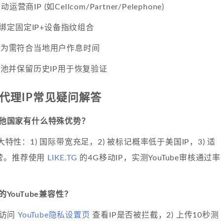
商IP (如Cellcom/Partner/Pelephone)
账号绑定固定IP+设备指纹组合
论行为需符合当地用户作息时间
IP池并保留历史IP用于恢复验证
be代理IP常见疑问解答
比其他国家有什么特殊优势？
三大特性：1) 国际带宽充足，2) 被标记概率低于美国IP，3) 适
营。推荐使用
LIKE.TG
的4G移动IP，实测YouTube审核通过率
的YouTube兼容性？
 访问
YouTube隐私设置页
查看IP是否被拦截，2) 上传10秒测