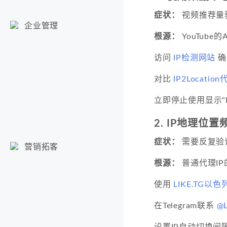
症状：
视频推荐量
企业管理
根源：
YouTub
访问
IP检测网站
确
对比
IP2Locati
立即停止使用显示"Data
2. IP地理位
症状：
需要反复验
营销拓客
根源：
普通代理I
使用
LIKE.TG以色
在Telegram联系
@L
设置IP自动切换间隔≥