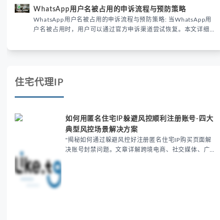
供3种安全使用方案。据DataReportal 2026报告显示，隐私保护
WhatsApp用户名被占用的申诉流程与预防策略
已成为全球数字沟通的首要考量。
WhatsApp用户名被占用的申诉流程与预防策略: 当WhatsApp用
户名被占用时，用户可以通过官方申诉渠道尝试恢复。本文详细解
析申诉步骤、预防措施及常见问题，帮助用户有效管理WhatsApp
账号安全。
住宅代理IP
如何用匿名住宅IP躲避风控顺利注册账号-四大
典型风控场景解决方案
"揭秘如何通过躲避风控好注册匿名住宅IP购买页面解
决账号封禁问题。文章详解跨境电商、社交媒体、广告
账户等场景的风控解决方案，推荐使用动态住宅IP池保
持IP纯净度，提供4大关键措施和实操技巧，有效提升
账...