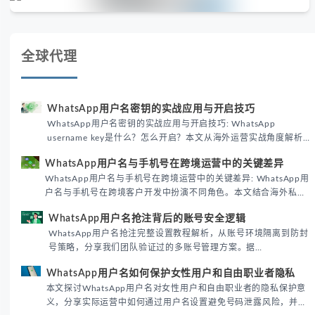
全球代理
WhatsApp用户名密钥的实战应用与开启技巧
WhatsApp用户名密钥的实战应用与开启技巧: WhatsApp
username key是什么？怎么开启？本文从海外运营实战角度解析
WhatsApp用户名密钥的核心价值、开启步骤及常见误区，帮助跨
WhatsApp用户名与手机号在跨境运营中的关键差异
境团队高效触达目标客户。
WhatsApp用户名与手机号在跨境运营中的关键差异: WhatsApp用
户名与手机号在跨境客户开发中扮演不同角色。本文结合海外私域
运营实战经验，解析两者在触达效率、账号安全及客户管理中的实
WhatsApp用户名抢注背后的账号安全逻辑
际差异，帮助团队优化WhatsApp营销策略。
WhatsApp用户名抢注完整设置教程解析，从账号环境隔离到防封
号策略，分享我们团队验证过的多账号管理方案。据
DataReportal 2026趋势报告显示，跨境私域运营中账号矩阵稳定
WhatsApp用户名如何保护女性用户和自由职业者隐私
性直接影响转化率。
本文探讨WhatsApp用户名对女性用户和自由职业者的隐私保护意
义，分享实际运营中如何通过用户名设置避免号码泄露风险，并提