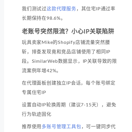
我们测试过
这款代理服务
，其住宅IP通过率
长期保持在98.6%。
老账号突然限流？小心IP关联陷阱
玩具卖家Mike的Shopify店铺流量突然腰
斩，排查发现竟和竞品店铺使用了相同IP
段。SimilarWeb数据显示，IP关联导致的限
流案例年增42%。
在代理面板创建独立IP会话，每个账号绑定
专属住宅IP
设置自动IP轮换周期（建议7-15天），避免
行为轨迹固化
推荐使用
多账号管理工具包
，可一键同步代