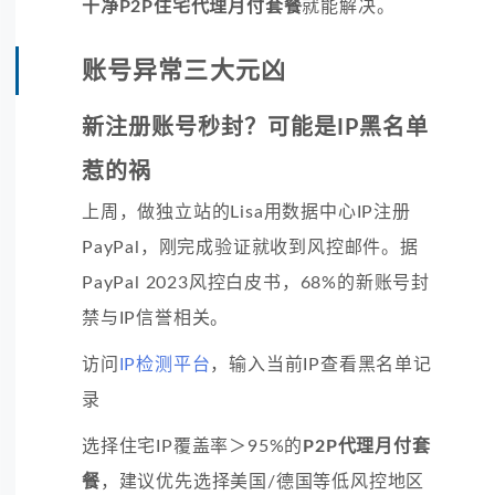
干净P2P住宅代理月付套餐
就能解决。
账号异常三大元凶
新注册账号秒封？可能是IP黑名单
惹的祸
上周，做独立站的Lisa用数据中心IP注册
PayPal，刚完成验证就收到风控邮件。据
PayPal 2023风控白皮书，68%的新账号封
禁与IP信誉相关。
访问
IP检测平台
，输入当前IP查看黑名单记
录
选择住宅IP覆盖率＞95%的
P2P代理月付套
餐
，建议优先选择美国/德国等低风控地区