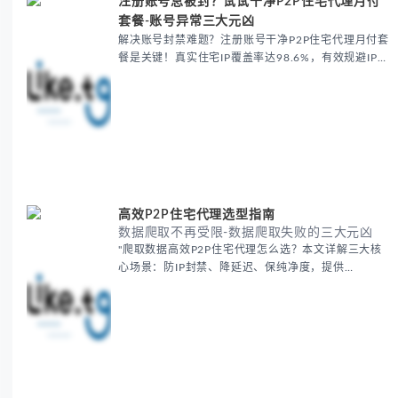
注册账号总被封？试试干净P2P住宅代理月付
套餐-账号异常三大元凶
解决账号封禁难题？注册账号干净P2P住宅代理月付套
餐是关键！真实住宅IP覆盖率达98.6%，有效规避IP黑
名单、关联限流和地理验证失败问题，特别适合跨境电
商和独立站卖家。提供自动轮换、专属IP绑定及多...
高效P2P住宅代理选型指南
数据爬取不再受限-数据爬取失败的三大元凶
"爬取数据高效P2P住宅代理怎么选？本文详解三大核
心场景：防IP封禁、降延迟、保纯净度，提供
Luminati/Smartproxy等工具实测方案。涵盖IP轮换策
略、本地化节点选择及信誉检测，助您突破平...