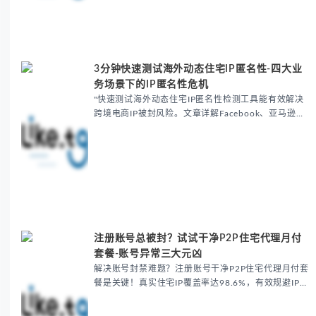
3分钟快速测试海外动态住宅IP匿名性-四大业
务场景下的IP匿名性危机
"快速测试海外动态住宅IP匿名性检测工具能有效解决
跨境电商IP被封风险。文章详解Facebook、亚马逊、
TikTok等平台因IP暴露导致的问题，提供ASN编号比
对、DNS泄漏检测等解决方案，帮助用户...
注册账号总被封？试试干净P2P住宅代理月付
套餐-账号异常三大元凶
解决账号封禁难题？注册账号干净P2P住宅代理月付套
餐是关键！真实住宅IP覆盖率达98.6%，有效规避IP黑
名单、关联限流和地理验证失败问题，特别适合跨境电
商和独立站卖家。提供自动轮换、专属IP绑定及多...