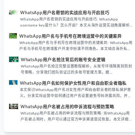
WhatsApp用户名密钥的实战应用与开启技巧
WhatsApp用户名密钥的实战应用与开启技巧: WhatsApp
username key是什么？怎么开启？本文从海外运营实战角度解析
WhatsApp用户名密钥的核心价值、开启步骤及常见误区，帮助跨
WhatsApp用户名与手机号在跨境运营中的关键差异
境团队高效触达目标客户。
WhatsApp用户名与手机号在跨境运营中的关键差异: WhatsApp用
户名与手机号在跨境客户开发中扮演不同角色。本文结合海外私域
运营实战经验，解析两者在触达效率、账号安全及客户管理中的实
WhatsApp用户名抢注背后的账号安全逻辑
际差异，帮助团队优化WhatsApp营销策略。
WhatsApp用户名抢注完整设置教程解析，从账号环境隔离到防封
号策略，分享我们团队验证过的多账号管理方案。据
DataReportal 2026趋势报告显示，跨境私域运营中账号矩阵稳定
WhatsApp用户名如何保护女性用户和自由职业者隐私
性直接影响转化率。
本文探讨WhatsApp用户名对女性用户和自由职业者的隐私保护意
义，分享实际运营中如何通过用户名设置避免号码泄露风险，并提
供3种安全使用方案。据DataReportal 2026报告显示，隐私保护
WhatsApp用户名被占用的申诉流程与预防策略
已成为全球数字沟通的首要考量。
WhatsApp用户名被占用的申诉流程与预防策略: 当WhatsApp用
户名被占用时，用户可以通过官方申诉渠道尝试恢复。本文详细解
析申诉步骤、预防措施及常见问题，帮助用户有效管理WhatsApp
账号安全。