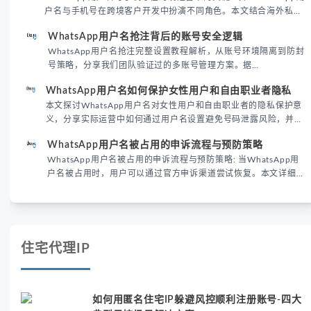
户名与手机号在跨境客户开发中扮演不同角色。本文结合海外私域
运营实战经验，解析两者在触达效率、账号安全及客户管理中的实
WhatsApp用户名抢注背后的账号安全逻辑
际差异，帮助团队优化WhatsApp营销策略。
WhatsApp用户名抢注完整设置教程解析，从账号环境隔离到防封
号策略，分享我们团队验证过的多账号管理方案。据
DataReportal 2026趋势报告显示，跨境私域运营中账号矩阵稳定
WhatsApp用户名如何保护女性用户和自由职业者隐私
性直接影响转化率。
本文探讨WhatsApp用户名对女性用户和自由职业者的隐私保护意
义，分享实际运营中如何通过用户名设置避免号码泄露风险，并提
供3种安全使用方案。据DataReportal 2026报告显示，隐私保护
WhatsApp用户名被占用的申诉流程与预防策略
已成为全球数字沟通的首要考量。
WhatsApp用户名被占用的申诉流程与预防策略: 当WhatsApp用
户名被占用时，用户可以通过官方申诉渠道尝试恢复。本文详细解
析申诉步骤、预防措施及常见问题，帮助用户有效管理WhatsApp
账号安全。
住宅代理IP
如何用匿名住宅IP躲避风控顺利注册账号-四大