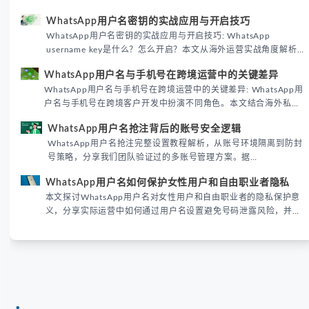
WhatsApp用户名密钥的实战应用与开启技巧
WhatsApp用户名密钥的实战应用与开启技巧: WhatsApp
username key是什么？怎么开启？本文从海外运营实战角度解析
WhatsApp用户名密钥的核心价值、开启步骤及常见误区，帮助跨
WhatsApp用户名与手机号在跨境运营中的关键差异
境团队高效触达目标客户。
WhatsApp用户名与手机号在跨境运营中的关键差异: WhatsApp用
户名与手机号在跨境客户开发中扮演不同角色。本文结合海外私域
运营实战经验，解析两者在触达效率、账号安全及客户管理中的实
WhatsApp用户名抢注背后的账号安全逻辑
际差异，帮助团队优化WhatsApp营销策略。
WhatsApp用户名抢注完整设置教程解析，从账号环境隔离到防封
号策略，分享我们团队验证过的多账号管理方案。据
DataReportal 2026趋势报告显示，跨境私域运营中账号矩阵稳定
WhatsApp用户名如何保护女性用户和自由职业者隐私
性直接影响转化率。
本文探讨WhatsApp用户名对女性用户和自由职业者的隐私保护意
义，分享实际运营中如何通过用户名设置避免号码泄露风险，并提
供3种安全使用方案。据DataReportal 2026报告显示，隐私保护
已成为全球数字沟通的首要考量。