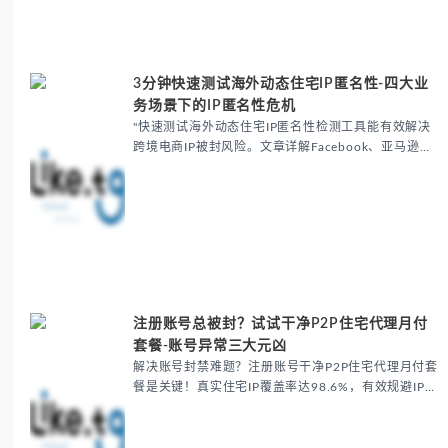
3分钟快速测试海外动态住宅IP匿名性-四大业
务场景下的IP匿名性危机
"快速测试海外动态住宅IP匿名性检测工具能有效解决
跨境电商IP被封风险。文章详解Facebook、亚马逊、
TikTok等平台因IP暴露导致的问题，提供ASN编号比
对、DNS泄漏检测等解决方案，帮助用户...
注册账号总被封？试试干净P2P住宅代理月付
套餐-账号异常三大元凶
解决账号封禁难题？注册账号干净P2P住宅代理月付套
餐是关键！真实住宅IP覆盖率达98.6%，有效规避IP黑
名单、关联限流和地理验证失败问题，特别适合跨境电
商和独立站卖家。提供自动轮换、专属IP绑定及多...