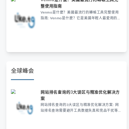
Venmo是什麼？美國最流行的轉帳工具完
整使用指南
Venmo是什麼？美國最流行的轉帳工具完整使用
指南: Venmo是什麼？它是美國年輕人最愛用的轉
帳工具，結合社交互動與快速支付功能，只需綁定
郵箱或手機號就能輕鬆分攤聚餐費用，還能用
emoji註記交易，24小時內到帳且朋友間轉帳免
費，成為小額支付的首選。
全球峰会
网站排名查询的3大误区与精准优化解决方
案
网站排名查询的3大误区与精准优化解决方案: 网
站排名查询需要避开工具数据失真和竞品干扰等误
区，精准优化需结合地域筛选和实时验证。使用专
业工具如LIKE.TG可模拟真实用户环境，提升查询
准确性，从而有效提升SEO效果和自然流量。