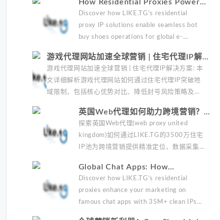
How Residential Proxies Power
实现精准海外营销。
Successful Bot Buy Shoes
Discover how LIKE.TG's residential
Strategies
proxy IP solutions enable seamless bot
buy shoes operations for global e-
commerce success. Learn core benefits
游戏代理网站加速全球营销 | 住宅代理IP解
and real-world applications.
决方案
游戏代理网站加速全球营销 | 住宅代理IP解决方案: 本
文详细解析游戏代理网站如何通过住宅代理IP突破地
域限制，包括核心优势对比、降低封号风险策略及实
战优化建议。了解专业住宅代理IP如何提升游戏出海
英国Web代理如何助力跨境营销？
营销效果，获取高质量流量。
LIKE.TG住宅IP解决方案
探索英国Web代理(web proxy united
kingdom)如何通过LIKE.TG的3500万住宅
IP池为跨境营销提供精准定位、数据采集和
广告验证服务。了解专业代理解决方案的优
Global Chat Apps: How
势和应用场景。
Residential Proxies Boost
Discover how LIKE.TG's residential
Marketing Success
proxies enhance your marketing on
famous chat apps with 35M+ clean IPs
from $0.2/GB. Perfect for global