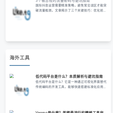
3个被忽视的流量密码与避坑指南
国际抖音运营需要精准策略，避免常见误区才能突
破流量瓶颈。文章揭示了三个关键技巧：优化前3
秒内容、选择高转化标签及利用第三方电商开店，
并推荐使用住宅代理IP等工具提升曝光。掌握这些
方法可有效避开国际抖音的算法陷阱，实现快速增
长。
海外工具
低代码平台是什么？本质解析与避坑指南
低代码平台是什么？它是一种通过可视化界面替代
传统编码的开发工具，能够快速搭建标准化应用，
但复杂需求可能受限。文章通过案例解析了低代码
的本质与陷阱，强调选型时需评估功能边界和数据
架构，并提供了餐饮业等高效场景的实战模板，提
醒避免盲目替代开发或忽视移动端适配。