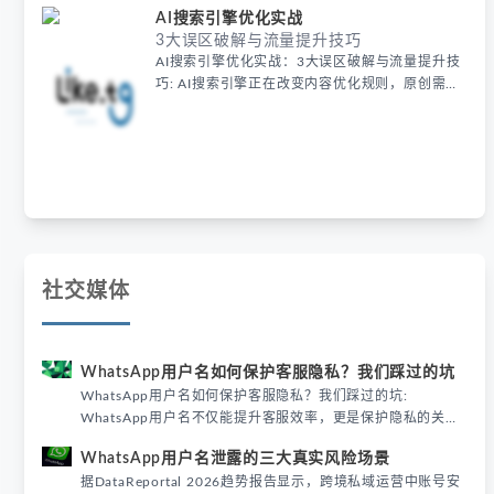
AI搜索引擎优化实战
3大误区破解与流量提升技巧
AI搜索引擎优化实战：3大误区破解与流量提升技
巧: AI搜索引擎正在改变内容优化规则，原创需结
合实时数据和用户案例才能提升排名。避开批量生
成误区，通过权威来源和动态看板增强价值，同时
注重EEAT审核与问答型长尾词布局，让AI更精准
识别内容价值。
社交媒体
WhatsApp用户名如何保护客服隐私？我们踩过的坑
WhatsApp用户名如何保护客服隐私？我们踩过的坑:
WhatsApp用户名不仅能提升客服效率，更是保护隐私的关键
屏障。本文分享我们团队在跨境客服中如何通过用户名设置避
WhatsApp用户名泄露的三大真实风险场景
免信息泄露，以及3个必须绕开的操作误区。
据DataReportal 2026趋势报告显示，跨境私域运营中账号安