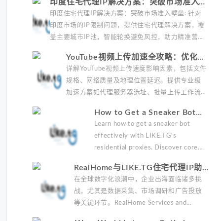
印度住宅代理IP解决方案：突破市场准入壁
附合规操作清单与异常处理方案。
垒
印度住宅代理IP解决方案：突破市场准入壁垒: 针对
印度市场的IP限制问题，提供住宅代理解决方案，覆
盖主要城市IP池，智能轮换避免风控，助力精准营
销、数据采集和广告投放测试，成功率高达92%。
YouTube视频上传加速全攻略：优化时
长与代理IP方案
详解YouTube视频上传速度影响因素，包括文件
规格、网络质量及地理位置延迟。提供专业级
加速方案如代理服务器选址、批量上传工作流
和企业级网络优化技巧，并分享账号安全防护
How to Get a Sneaker Bot
与实战优化建议，助力跨境团队提升内容发布
and Dominate the Market
Learn how to get a sneaker bot
效率。
with Residential Proxies
effectively with LIKE.TG's
residential proxies. Discover core
benefits, use cases, and solutions
RealHome与LIKE.TG住宅代理IP助力
for global sneaker copping.
全球业务拓展
在全球数字化浪潮中，企业出海面临诸多挑
战，尤其是数据采集、市场调研和广告投放
等关键环节。RealHome Services and
Solutions Inc作为国际业务拓展专家，深知