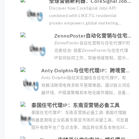
全球营销新利器：CoreSignal Jobs
outreach.
API与住宅代理IP的完美结合
Discover how CoreSignal Jobs API
combined with LIKE.TG residential
proxies empowers global marketing
strategies with accurate job data and
ZennoPoster自动化营销与住宅代
stable IP solutions.
理IP的完美结合
ZennoPoster自动化营销与住宅代理IP的
完美结合: 探索ZennoPoster与住宅代理
IP如何协同工作，突破地域限制，提升自
动化营销效果。了解精准定位、广告优
Anty Dolphin与住宅代理IP：跨境营销
化及风险控制策略，实现全球化数字营
安全解决方案
Anty Dolphin指纹浏览器结合住宅代理IP，有
销。
效解决跨境电商多账号管理难题。通过独立浏览
器环境、IP隔离策略和本地化操作模拟，显著降
低封号率并提升广告点击率。适合需要高匿名性
泰国住宅代理IP：东南亚营销必备工具
和多地区账号运营的营销团队。
泰国住宅代理IP：东南亚营销必备工具: 泰国代理服
务器是跨境企业拓展东南亚市场的关键工具，可显著
提升电商平台广告点击率、商品转化率及本地化SEO
效果。本文详解住宅代理在精准广告测试、支付验证