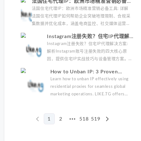
法国住宅代理IP：欧洲市场精准营销必备工
制与转化优化技巧，助力企业全球化运营。
具
法国住宅代理IP：欧洲市场精准营销必备工具: 详解
法国住宅代理IP如何帮助企业突破地理限制、合规采
集数据并优化成本，涵盖电商监控、社交媒体运营、
广告验证及支付测试四大核心场景，提供智能IP调度
Instagram注册失败？住宅IP代理解决
与运营商级网络覆盖技术方案。
方案
Instagram注册失败？住宅IP代理解决方案:
解析Instagram账号注册失败的四大核心原
因，提供住宅IP实战技巧与设备管理方案。
涵盖精准定位策略、行为模拟系统和完整账
How to Unban IP: 3 Proven
号矩阵管理建议，助您突破平台风控机制。
Methods with Residential Proxies
Learn how to unban IP effectively using
residential proxies for seamless global
marketing operations. LIKE.TG offers
35M+ clean IPs starting at $0.2/GB.
1
2
518
519
More pages