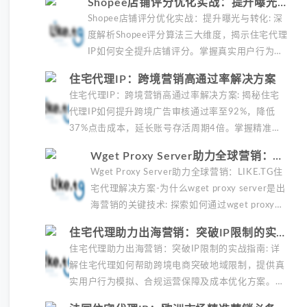
Shopee店铺评分优化实战：提升曝光与
等场景的应用，并提供代理服务选择标准与优化策
转化
Shopee店铺评分优化实战：提升曝光与转化: 深
略。
度解析Shopee评分算法三大维度，揭示住宅代理
IP如何安全提升店铺评分。掌握真实用户行为模
拟技巧，避免常见运营误区，实现合规高效的评
住宅代理IP：跨境营销高通过率解决方案
分优化策略。
住宅代理IP：跨境营销高通过率解决方案: 揭秘住宅
代理IP如何提升跨境广告审核通过率至92%，降低
37%点击成本，延长账号存活周期4倍。掌握精准价
格监控、多账号矩阵等四大高阶用法，以及降低封号
Wget Proxy Server助力全球营销：
风险的三大关键策略。
LIKE.TG住宅代理解决方案
Wget Proxy Server助力全球营销：LIKE.TG住
宅代理解决方案-为什么wget proxy server是出
海营销的关键技术: 探索如何通过wget proxy
server和LIKE.TG住宅代理IP实现高效全球营
住宅代理助力出海营销：突破IP限制的实战
销，解决IP限制问题，提升业务稳定性。
指南
住宅代理助力出海营销：突破IP限制的实战指南: 详
解住宅代理如何帮助跨境电商突破地域限制，提供真
实用户行为模拟、合规运营保障及成本优化方案。包
含广告测试、竞品监控等实战场景解析，以及风险控