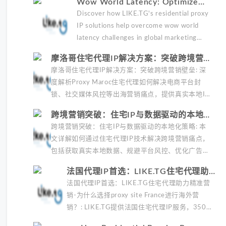
Wow World Latency: Optimize
这些痛点。通过与LIKE.TG住宅代理IP服务
Global Marketing with LIKE.TG
Discover how LIKE.TG's residential proxy
的战略合作，我们为客户提供了稳定、安全
Proxy
IP solutions help overcome wow world
且经济高效的全球网络访问解决方案，助力
latency challenges in global marketing
企业突破地域限制，实现精准营销。
campaigns with 35M+ clean IPs.
RealHome Services and
摩洛哥住宅代理IP解决方案：突破跨境营销
壁垒
摩洛哥住宅代理IP解决方案：突破跨境营销壁垒: 深
度解析Proxy Maroc住宅代理如何解决电商平台封
锁、社交媒体风控等出海营销痛点，提供真实本地IP
提升广告效果与数据准确性，包含实战案例与代理质
跨境营销突破：住宅IP与数据驱动的本地化
量评估标准。
策略
跨境营销突破：住宅IP与数据驱动的本地化策略: 本
文详解如何通过住宅代理IP技术解决跨境营销痛点，
包括获取真实本地数据、规避平台风控、优化广告投
放等核心策略，并提供降低账户风险与合规成本的实
法国代理IP首选：LIKE.TG住宅代理助
战方案，助力企业构建精准全球营销网络。
力精准营销
法国代理IP首选：LIKE.TG住宅代理助力精准营
销-为什么选择proxy site France进行海外营
销？: LIKE.TG提供法国住宅代理IP服务，3500
万纯净IP池，流量计费低至$0.2/G，助力企业