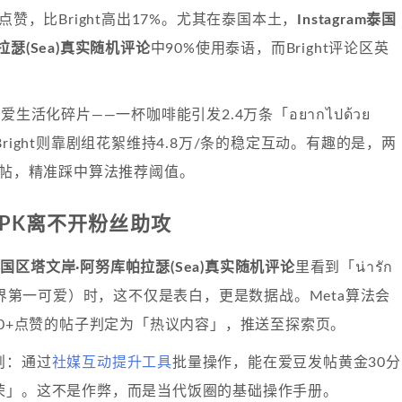
点赞，比Bright高出17%。尤其在泰国本土，
Instagram泰国
瑟(Sea)真实随机评论
中90%使用泰语，而Bright评论区英
爱生活化碎片——一杯咖啡能引发2.4万条「อยากไปด้วย
Bright则靠剧组花絮维持4.8万/条的稳定互动。有趣的是，两
7帖，精准踩中算法推荐阈值。
星PK离不开粉丝助攻
am泰国区塔文岸·阿努库帕拉瑟(Sea)真实随机评论
里看到「น่ารัก
ก」（世界第一可爱）时，这不仅是表白，更是数据战。Meta算法会
00+点赞的帖子判定为「热议内容」，推送至探索页。
则：通过
社媒互动提升工具
批量操作，能在爱豆发帖黄金30分
荣」。这不是作弊，而是当代饭圈的基础操作手册。