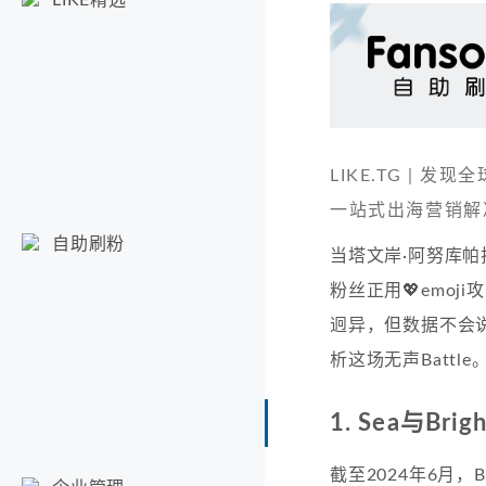
LIKE.TG |
一站式出海营销解
自助刷粉
当塔文岸·阿努库帕拉瑟
粉丝正用💖emoj
迥异，但数据不会说
析这场无声Battle
1. Sea与Br
截至2024年6月，B