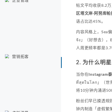
企业管理
帖文平均收获8.2万
区塔文岸·阿努库帕拉
语占比达45%。
内容风格上，Sea偏
จัง」（好想去），
人周更频率都是3.
营销拓客
2. 为什么明
当你在
Instagr
ที่สุดในโล
将10分钟内涌进5
粉丝们早已摸透规
钟内制造「虚假繁