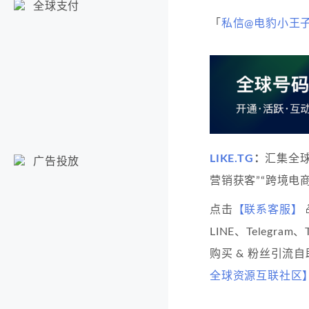
全球支付
「
私信@电豹小王
LIKE.TG
：
汇集全
广告投放
营销获客”“跨境电商
点击
【联系客服】
LINE、Telegram
购买 & 粉丝引流
全球资源互联社区