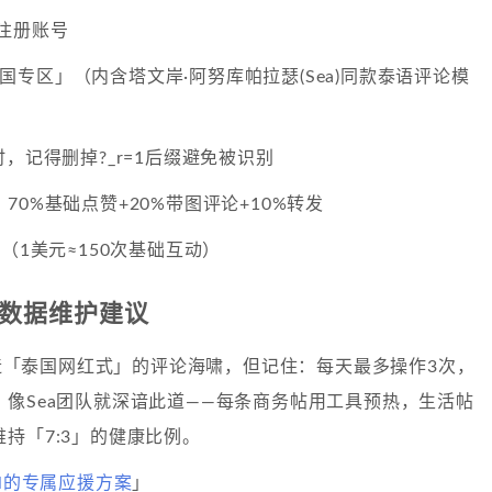
注册账号
am泰国专区」（内含塔文岸·阿努库帕拉瑟(Sea)同款泰语评论模
时，记得删掉?_r=1后缀避免被识别
70%基础点赞+20%带图评论+10%转发
（1美元≈150次基础互动）
与数据维护建议
造「泰国网红式」的评论海啸，但记住：每天最多操作3次，
像Sea团队就深谙此道——每条商务帖用工具预热，生活帖
持「7:3」的健康比例。
ol的专属应援方案
」