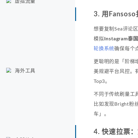
虚拟流量
3. 用Fan
想要复制Sea评论
模拟
Instagra
轮换系统
确保每个
更聪明的是「阶梯增
海外工具
美规避平台风控。
Top3。
不同于传统刷量工具，
比如发现Brigh
车」。
4. 快速拉票