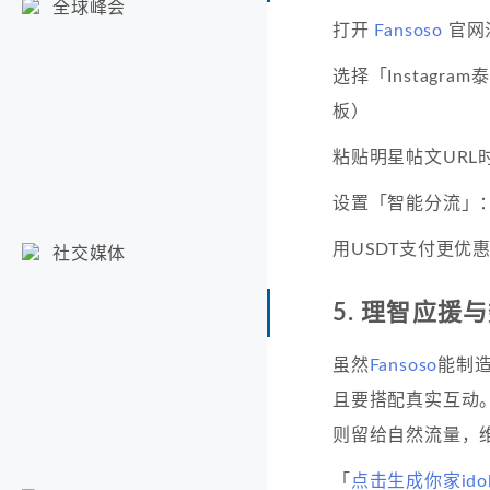
全球峰会
打开
Fansoso
官网
选择「Instagr
板）
粘贴明星帖文URL
设置「智能分流」：
用USDT支付更优惠
社交媒体
5. 理智应援
虽然
Fansoso
能制
且要搭配真实互动。
则留给自然流量，维
「
点击生成你家id