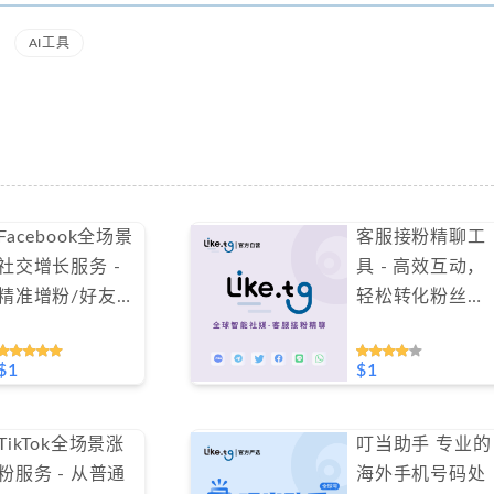
AI工具
Facebook全场景
客服接粉精聊工
社交增长服务 -
具 - 高效互动，
精准增粉/好友/
轻松转化粉丝，
群组成员，全球
仅需 1 美金
覆盖+包补保障
#GN012
$1
$1
（不支持免费测
试）
TikTok全场景涨
叮当助手 专业的
粉服务 - 从普通
海外手机号码处