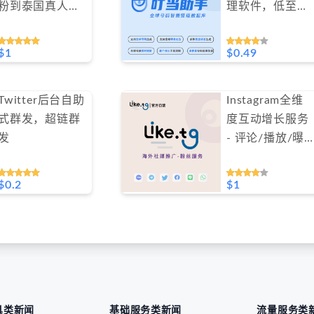
粉到泰国真人
理软件，低至
粉，20-30天包
0.49$/天
补保障（不支持
#SJDD01
$1
$0.49
免费测试）
Twitter后台自助
Instagram全维
式群发，超链群
度互动增长服务
发
- 评论/播放/曝
光/收藏/转发，
精准提升内容权
$0.2
$1
重（不支持免费
测试）
具类新闻
基础服务类新闻
流量服务类