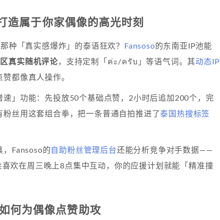
soso打造属于你家偶像的高光时刻
区那种「真实感爆炸」的泰语狂欢？
Fansoso
的东南亚IP池能
m泰国区真实随机评论
，支持定制「ค่ะ/ครับ」等语气词。其
动态IP
点赞都像真人操作。
速」功能：先投放50个基础点赞，2小时后追加200个，完
有粉丝用这套组合拳，把一条普通自拍推进了
泰国热搜标签
Fansoso的
自助粉丝管理后台
还能分析竞争对手数据——
t粉丝喜欢在周三晚上8点集中互动，你的应援计划就能「精准撞
：如何为偶像点赞助攻