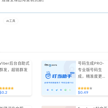
】
连接全球出海营销资源。
AI工具
Viber后台自助式
号码生成PRO-
群发，超链群发
专业版号码生
成，精准度更
高，低至0.49$/
天#GN017
$0.2
$0.49