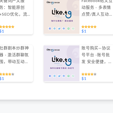
关键词产文服
Facebook帖文互
务：智能原创
动服务 - 多表情
+SEO优化，流
点赞/真人互动
量倍增一键生
10天包补（不支
成！
持免费测试）
$1
$1
社群剧本炒群神
账号购买—协议
器 - 激活群聊氛
号平台 -账号批
围，带动互动，
发 安全便捷，低
仅需 1 美金
至 1 美金起（不
#GN010
支持免费测试）
$1
$1
#GN004