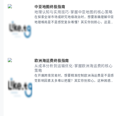
中亚地图终极指南
地理认知与实用技巧-掌握中亚地图的核心策略
在探索全球市场或研究地缘政治时，想要准确理解中亚
地理格局是不是感觉复杂难懂？其实你别担心，这是很
多人都会遇到的挑战。 本期我们将为你系统梳理中亚
地理知识，提供一套实用的地图工具使用技巧，帮助你
快速建立空间认知框架。 无论你是商务人士、学者还
是旅行爱好者，我们将从基础地理要素到进阶应用技
巧，全方位为你解析。主要内容包括： - 中亚五国核心
地理特征速览 -
欧洲海运费终极指南
从成本分析到运输优化-掌握欧洲海运费的核心
策略
在开展跨境贸易时，想要精准控制欧洲海运费是不是感
觉影响因素太多难以把握？其实你别担心，这种困惑很
多外贸从业者都经历过。 本期我们将为你系统解析欧
洲海运费的组成要素，提供一套经过市场验证的降本增
效方法论，帮助你优化供应链成本结构。 无论你是初
次接触海运还是希望提升成本效益，我们将从基础概念
到实操技巧进行全面拆解。主要内容包括： - 欧洲海运
费的五大核心构成要素 -