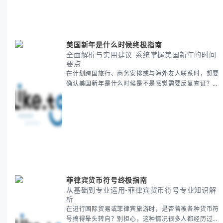
对节日感兴趣，本文将从基础到应用为你全面解析。主
要内容包括： - 感恩節历史起源与背景
美国新年是什么时候终极指南
全面解析与实用建议-系统掌握美国新年的时间
要点
在计划跨国旅行、商务安排或与海外友人联系时，想要
确认美国新年是什么时候是不是感觉需要反复查证？其
实你别担心，这种时区和文化差异带来的困惑很多人都
会遇到。 本期我们将为你全面解析美国新年的时间系
统，并提供跨时区协调的实用技巧，帮助你准确掌握日
期、避开错误认知。 无论你是安排国际会议还是准备
新年祝福，我们将从基础概念到特殊情况应对，系统性
地为你拆解。主要内容包括： -
菲律宾货币符号终极指南
从基础到专业运用-菲律宾货币符号专业知识解
析
在进行国际贸易或菲律宾旅游时，是否曾被各种货币符
号搞得晕头转向？别担心，这种情况很多人都经历过。