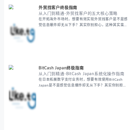
外贸找客户终极指南
从入门到精通-外贸找客户的五大核心策略
在开拓海外市场时，想要有效实现外贸找客户是不是感
觉信息爆炸却无从下手？其实你别担心，这种其实蛮多
人经历过的。 本期我们将为你梳理清晰思路，提供一
套经过实战检验的外贸找客户方法论，帮助你少走弯
路，更快看到效果。 无论你是新手起步还是寻求突
破，我们将从基础要点到进阶策略，系统性地为你拆
解。主要内容包括： - 精准定位目标客户群体 - 高效利
用B2B平台和搜索引擎
BitCash Japan终极指南
从入门到精通-BitCash Japan系统化操作指南
在日本拓展数字支付业务时，想要有效使用BitCash
Japan是不是感觉信息爆炸却无从下手？其实你别担
心，这种困扰很多企业都经历过。 本期我们将为你梳
理清晰思路，提供一套经过实战检验的BitCash Japan
运营方法论，帮助你少走弯路，更快实现业务增长。
无论你是新手起步还是寻求突破，我们将从基础要点到
进阶策略，系统性地为你拆解。主要内容包括： -
BitCash