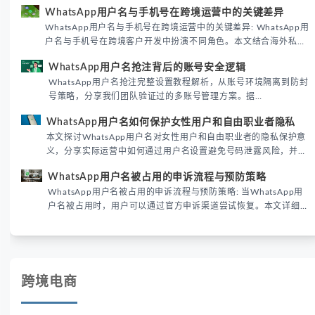
WhatsApp用户名密钥的核心价值、开启步骤及常见误区，帮助跨
WhatsApp用户名与手机号在跨境运营中的关键差异
境团队高效触达目标客户。
WhatsApp用户名与手机号在跨境运营中的关键差异: WhatsApp用
户名与手机号在跨境客户开发中扮演不同角色。本文结合海外私域
运营实战经验，解析两者在触达效率、账号安全及客户管理中的实
WhatsApp用户名抢注背后的账号安全逻辑
际差异，帮助团队优化WhatsApp营销策略。
WhatsApp用户名抢注完整设置教程解析，从账号环境隔离到防封
号策略，分享我们团队验证过的多账号管理方案。据
DataReportal 2026趋势报告显示，跨境私域运营中账号矩阵稳定
WhatsApp用户名如何保护女性用户和自由职业者隐私
性直接影响转化率。
本文探讨WhatsApp用户名对女性用户和自由职业者的隐私保护意
义，分享实际运营中如何通过用户名设置避免号码泄露风险，并提
供3种安全使用方案。据DataReportal 2026报告显示，隐私保护
WhatsApp用户名被占用的申诉流程与预防策略
已成为全球数字沟通的首要考量。
WhatsApp用户名被占用的申诉流程与预防策略: 当WhatsApp用
户名被占用时，用户可以通过官方申诉渠道尝试恢复。本文详细解
析申诉步骤、预防措施及常见问题，帮助用户有效管理WhatsApp
账号安全。
跨境电商