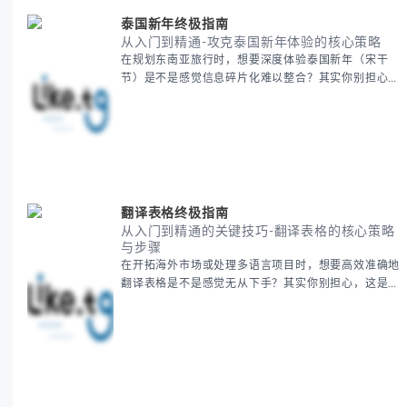
泰国新年终极指南
从入门到精通-攻克泰国新年体验的核心策略
在规划东南亚旅行时，想要深度体验泰国新年（宋干
节）是不是感觉信息碎片化难以整合？其实你别担心，
这种情况很多旅行者都经历过。 本期我们将为你系统
梳理泰国新年文化精髓，提供一套完整的人文体验策
略，帮助你避开游客陷阱，获得原汁原味的节庆体验。
无论你是首次参与还是寻求深度玩法，我们将从基础认
知到高阶玩法全方位为你解析。主要内容包括： - 泰国
新年核心文化解读 -
翻译表格终极指南
从入门到精通的关键技巧-翻译表格的核心策略
与步骤
在开拓海外市场或处理多语言项目时，想要高效准确地
翻译表格是不是感觉无从下手？其实你别担心，这是许
多国际业务拓展者都会遇到的挑战。 本期我们将为你
提供一套经过实战检验的翻译表格方法论，帮助你突破
语言障碍，提升工作效率。 无论你是初次接触还是寻
求优化，我们将系统性地为你拆解关键步骤。主要内容
包括： - 翻译表格前的准备工作 - 核心翻译方法与工具
选择 -