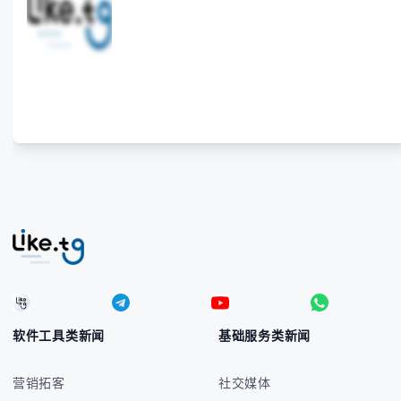
本指南将为你全面解析菲律宾货币符号的规范用法、输
入技巧和常见应用场景，帮助你避免金融交流中的尴尬
错误。 无论你是商务人士、旅行者还是对菲律宾文化
感兴趣的学习者，我们都会系统性地为你讲解： - 菲律
宾比索的标准符号与书写规范 - 在不同设备上输入₱符
号的实用方法 -
软件工具类新闻
基础服务类新闻
营销拓客
社交媒体