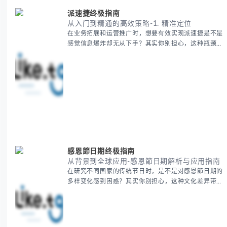
派速捷终极指南
从入门到精通的高效策略-1. 精准定位
在业务拓展和运营推广时，想要有效实现派速捷是不是
感觉信息爆炸却无从下手？其实你别担心，这种瓶颈阶
段是绝大多数团队都经历过的。 本期我们将为你梳理
清晰思路，提供一套经过实战检验的派速捷方法论，帮
助你少走弯路，更快看到增长效果。 无论你是新手起
步还是寻求突破，我们将从基础要点到进阶策略，系统
性地为你拆解。主要内容包括： - 目标市场与用户画像
精准定义 -
感恩節日期终极指南
从背景到全球应用-感恩節日期解析与应用指南
在研究不同国家的传统节日时，是不是对感恩節日期的
多样变化感到困惑？其实你别担心，这种文化差异带来
的疑问是完全正常的。 本期我们将为你系统梳理感恩
節的历史由来、不同国家地区的日期差异，以及日期背
后的文化意义。帮助你清晰掌握这个重要节日的各方面
知识。 无论你是文化研究者、国际商务人士还是单纯