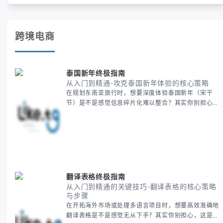
账号安全。
跨境电商
泰国新年终极指南
从入门到精通-攻克泰国新年体验的核心策略
在规划东南亚旅行时，想要深度体验泰国新年（宋干
节）是不是感觉信息碎片化难以整合？其实你别担心，
这种情况很多旅行者都经历过。 本期我们将为你系统
梳理泰国新年文化精髓，提供一套完整的人文体验策
略，帮助你避开游客陷阱，获得原汁原味的节庆体验。
无论你是首次参与还是寻求深度玩法，我们将从基础认
知到高阶玩法全方位为你解析。主要内容包括： - 泰国
新年核心文化解读 -
翻译表格终极指南
从入门到精通的关键技巧-翻译表格的核心策略
与步骤
在开拓海外市场或处理多语言项目时，想要高效准确地
翻译表格是不是感觉无从下手？其实你别担心，这是许