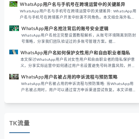
WhatsApp用户名与手机号在跨境运营中的关键差异
境团队高效触达目标客户。
WhatsApp用户名与手机号在跨境运营中的关键差异: WhatsApp用
户名与手机号在跨境客户开发中扮演不同角色。本文结合海外私域
运营实战经验，解析两者在触达效率、账号安全及客户管理中的实
WhatsApp用户名抢注背后的账号安全逻辑
际差异，帮助团队优化WhatsApp营销策略。
WhatsApp用户名抢注完整设置教程解析，从账号环境隔离到防封
号策略，分享我们团队验证过的多账号管理方案。据
DataReportal 2026趋势报告显示，跨境私域运营中账号矩阵稳定
WhatsApp用户名如何保护女性用户和自由职业者隐私
性直接影响转化率。
本文探讨WhatsApp用户名对女性用户和自由职业者的隐私保护意
义，分享实际运营中如何通过用户名设置避免号码泄露风险，并提
供3种安全使用方案。据DataReportal 2026报告显示，隐私保护
WhatsApp用户名被占用的申诉流程与预防策略
已成为全球数字沟通的首要考量。
WhatsApp用户名被占用的申诉流程与预防策略: 当WhatsApp用
户名被占用时，用户可以通过官方申诉渠道尝试恢复。本文详细解
析申诉步骤、预防措施及常见问题，帮助用户有效管理WhatsApp
账号安全。
TK流量