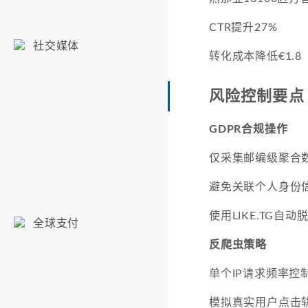
CTR提升27%
社交媒体
转化成本降低€1.8
风险控制要点
GDPR合规操作
仅采集邮编级聚合
避免关联个人身份
使用LIKE.TG自动
全球支付
反爬虫策略
单个IP请求频率控制
模拟真实用户点击