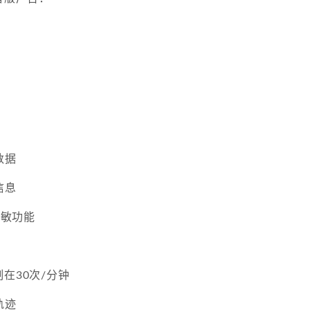
数据
信息
脱敏功能
在30次/分钟
轨迹