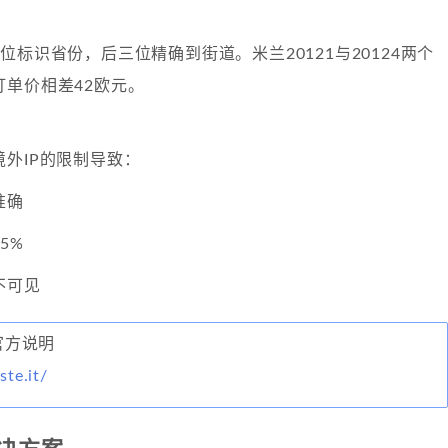
位标识省份，后三位精确到街道。米兰20121与20124两个
订单价相差42欧元。
外IP的限制导致：
准确
5%
不可见
e 官方说明
te.it/