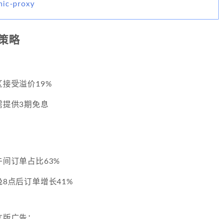
mic-proxy
策略
区接受溢价19%
需提供3期免息
午间订单占比63%
晚8点后订单增长41%
方言版广告：