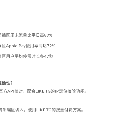
邮编区周末流量比平日高89%
区Apple Pay使用率高达72%
编区用户平均停留时长多47秒
准确性？
iane官方API核对，配合LIKE.TG的IP定位校验功能。
？
费邮编区切入，使用LIKE.TG的按量付费方案。