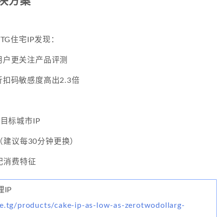
解决方案
.TG住宅IP发现：
区用户更关注产品评测
折扣码敏感度高出2.3倍
择目标城市IP
（建议每30分钟更换）
配消费特征
理IP
e.tg/products/cake-ip-as-low-as-zerotwodollarg-