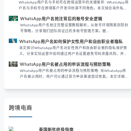
WhatsApp用户名与手机号在跨境运营中的关键差异: WhatsApp用
户名与手机号在跨境客户开发中扮演不同角色。本文结合海外私域
运营实战经验，解析两者在触达效率、账号安全及客户管理中的实
WhatsApp用户名抢注背后的账号安全逻辑
际差异，帮助团队优化WhatsApp营销策略。
WhatsApp用户名抢注完整设置教程解析，从账号环境隔离到防封
号策略，分享我们团队验证过的多账号管理方案。据
DataReportal 2026趋势报告显示，跨境私域运营中账号矩阵稳定
WhatsApp用户名如何保护女性用户和自由职业者隐私
性直接影响转化率。
本文探讨WhatsApp用户名对女性用户和自由职业者的隐私保护意
义，分享实际运营中如何通过用户名设置避免号码泄露风险，并提
供3种安全使用方案。据DataReportal 2026报告显示，隐私保护
WhatsApp用户名被占用的申诉流程与预防策略
已成为全球数字沟通的首要考量。
WhatsApp用户名被占用的申诉流程与预防策略: 当WhatsApp用
户名被占用时，用户可以通过官方申诉渠道尝试恢复。本文详细解
析申诉步骤、预防措施及常见问题，帮助用户有效管理WhatsApp
账号安全。
跨境电商
泰国新年终极指南