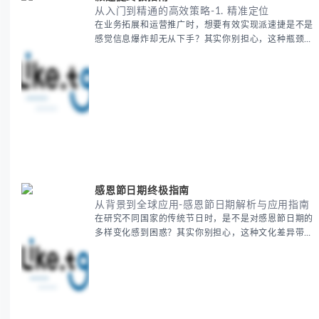
从入门到精通的高效策略-1. 精准定位
在业务拓展和运营推广时，想要有效实现派速捷是不是
感觉信息爆炸却无从下手？其实你别担心，这种瓶颈阶
段是绝大多数团队都经历过的。 本期我们将为你梳理
清晰思路，提供一套经过实战检验的派速捷方法论，帮
助你少走弯路，更快看到增长效果。 无论你是新手起
步还是寻求突破，我们将从基础要点到进阶策略，系统
性地为你拆解。主要内容包括： - 目标市场与用户画像
精准定义 -
感恩節日期终极指南
从背景到全球应用-感恩節日期解析与应用指南
在研究不同国家的传统节日时，是不是对感恩節日期的
多样变化感到困惑？其实你别担心，这种文化差异带来
的疑问是完全正常的。 本期我们将为你系统梳理感恩
節的历史由来、不同国家地区的日期差异，以及日期背
后的文化意义。帮助你清晰掌握这个重要节日的各方面
知识。 无论你是文化研究者、国际商务人士还是单纯
对节日感兴趣，本文将从基础到应用为你全面解析。主
要内容包括： - 感恩節历史起源与背景