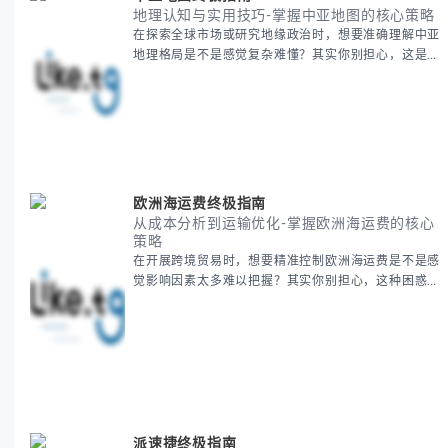
地理认知与实用技巧-掌握中亚地图的核心策略
在探索全球市场或研究地缘政治时，想要准确理解中亚
地理格局是不是感觉复杂难懂？其实你别担心，这是很
多人都会遇到的挑战。 本期我们将为你系统梳理中亚
地理知识，提供一套实用的地图工具使用技巧，帮助你
快速建立空间认知框架。 无论你是商务人士、学者还
是旅行爱好者，我们将从基础地理要素到进阶应用技
巧，全方位为你解析。主要内容包括： - 中亚五国核心
地理特征速览 -
欧洲海运费终极指南
从成本分析到运输优化-掌握欧洲海运费的核心
策略
在开展跨境贸易时，想要精准控制欧洲海运费是不是感
觉影响因素太多难以把握？其实你别担心，这种困惑很
多外贸从业者都经历过。 本期我们将为你系统解析欧
洲海运费的组成要素，提供一套经过市场验证的降本增
效方法论，帮助你优化供应链成本结构。 无论你是初
次接触海运还是希望提升成本效益，我们将从基础概念
到实操技巧进行全面拆解。主要内容包括： - 欧洲海运
费的五大核心构成要素 -
派速捷终极指南