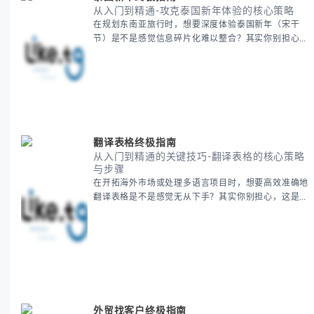
从入门到精通-攻克泰国新年体验的核心策略
在规划东南亚旅行时，想要深度体验泰国新年（宋干
节）是不是感觉信息碎片化难以整合？其实你别担心，
这种情况很多旅行者都经历过。 本期我们将为你系统
梳理泰国新年文化精髓，提供一套完整的人文体验策
略，帮助你避开游客陷阱，获得原汁原味的节庆体验。
无论你是首次参与还是寻求深度玩法，我们将从基础认
知到高阶玩法全方位为你解析。主要内容包括： - 泰国
新年核心文化解读 -
翻译表格终极指南
从入门到精通的关键技巧-翻译表格的核心策略
与步骤
在开拓海外市场或处理多语言项目时，想要高效准确地
翻译表格是不是感觉无从下手？其实你别担心，这是许
多国际业务拓展者都会遇到的挑战。 本期我们将为你
提供一套经过实战检验的翻译表格方法论，帮助你突破
语言障碍，提升工作效率。 无论你是初次接触还是寻
求优化，我们将系统性地为你拆解关键步骤。主要内容
包括： - 翻译表格前的准备工作 - 核心翻译方法与工具
选择 -
外贸找客户终极指南