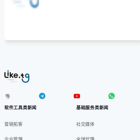
入技巧和常见应用场景，帮助你避免金融交流中的尴尬
错误。 无论你是商务人士、旅行者还是对菲律宾文化
感兴趣的学习者，我们都会系统性地为你讲解： - 菲律
宾比索的标准符号与书写规范 - 在不同设备上输入₱符
号的实用方法 -
软件工具类新闻
基础服务类新闻
营销拓客
社交媒体
企业管理
全球代理