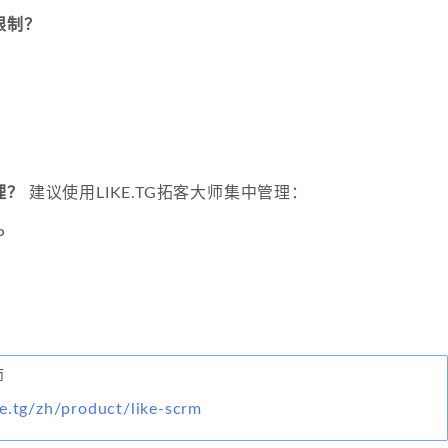
限制？
理？
建议使用LIKE.TG拓客大师集中管理：
P
师
e.tg/zh/product/like-scrm