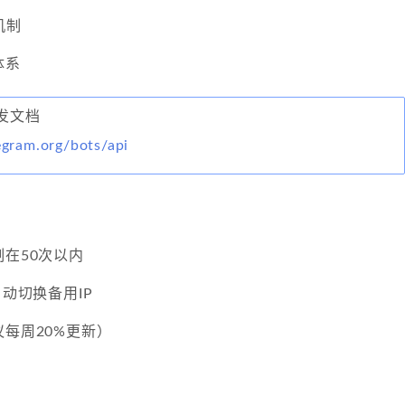
机制
体系
t开发文档
legram.org/bots/api
制在50次以内
自动切换备用IP
议每周20%更新）