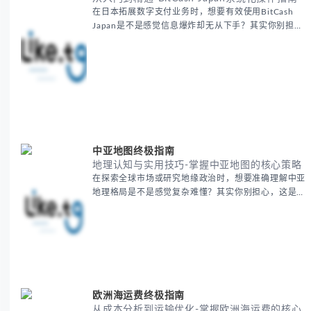
在日本拓展数字支付业务时，想要有效使用BitCash
Japan是不是感觉信息爆炸却无从下手？其实你别担
心，这种困扰很多企业都经历过。 本期我们将为你梳
理清晰思路，提供一套经过实战检验的BitCash Japan
运营方法论，帮助你少走弯路，更快实现业务增长。
无论你是新手起步还是寻求突破，我们将从基础要点到
进阶策略，系统性地为你拆解。主要内容包括： -
BitCash
中亚地图终极指南
地理认知与实用技巧-掌握中亚地图的核心策略
在探索全球市场或研究地缘政治时，想要准确理解中亚
地理格局是不是感觉复杂难懂？其实你别担心，这是很
多人都会遇到的挑战。 本期我们将为你系统梳理中亚
地理知识，提供一套实用的地图工具使用技巧，帮助你
快速建立空间认知框架。 无论你是商务人士、学者还
是旅行爱好者，我们将从基础地理要素到进阶应用技
巧，全方位为你解析。主要内容包括： - 中亚五国核心
地理特征速览 -
欧洲海运费终极指南
从成本分析到运输优化-掌握欧洲海运费的核心