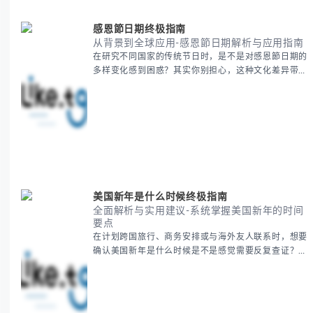
感恩節日期终极指南
从背景到全球应用-感恩節日期解析与应用指南
在研究不同国家的传统节日时，是不是对感恩節日期的
多样变化感到困惑？其实你别担心，这种文化差异带来
的疑问是完全正常的。 本期我们将为你系统梳理感恩
節的历史由来、不同国家地区的日期差异，以及日期背
后的文化意义。帮助你清晰掌握这个重要节日的各方面
知识。 无论你是文化研究者、国际商务人士还是单纯
对节日感兴趣，本文将从基础到应用为你全面解析。主
要内容包括： - 感恩節历史起源与背景
美国新年是什么时候终极指南
全面解析与实用建议-系统掌握美国新年的时间
要点
在计划跨国旅行、商务安排或与海外友人联系时，想要
确认美国新年是什么时候是不是感觉需要反复查证？其
实你别担心，这种时区和文化差异带来的困惑很多人都
会遇到。 本期我们将为你全面解析美国新年的时间系
统，并提供跨时区协调的实用技巧，帮助你准确掌握日
期、避开错误认知。 无论你是安排国际会议还是准备