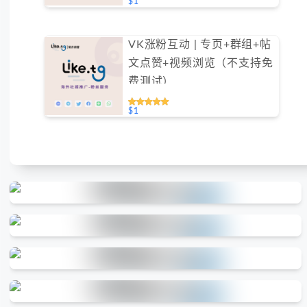
$1
VK涨粉互动 | 专页+群组+帖
文点赞+视频浏览（不支持免
费测试）
$1