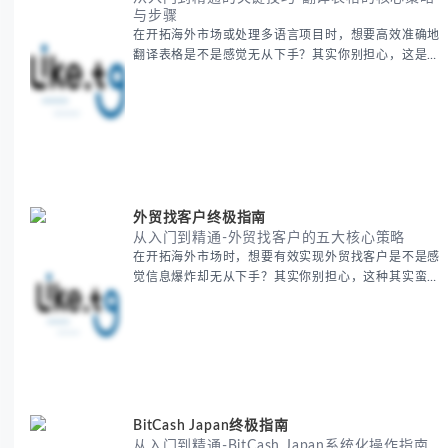
与步骤
在开拓海外市场或处理多语言项目时，想要高效准确地
翻译表格是不是感觉无从下手？其实你别担心，这是许
多国际业务拓展者都会遇到的挑战。 本期我们将为你
提供一套经过实战检验的翻译表格方法论，帮助你突破
语言障碍，提升工作效率。 无论你是初次接触还是寻
求优化，我们将系统性地为你拆解关键步骤。主要内容
包括： - 翻译表格前的准备工作 - 核心翻译方法与工具
选择 -
外贸找客户终极指南
从入门到精通-外贸找客户的五大核心策略
在开拓海外市场时，想要有效实现外贸找客户是不是感
觉信息爆炸却无从下手？其实你别担心，这种其实蛮多
人经历过的。 本期我们将为你梳理清晰思路，提供一
套经过实战检验的外贸找客户方法论，帮助你少走弯
路，更快看到效果。 无论你是新手起步还是寻求突
破，我们将从基础要点到进阶策略，系统性地为你拆
解。主要内容包括： - 精准定位目标客户群体 - 高效利
用B2B平台和搜索引擎
BitCash Japan终极指南
从入门到精通-BitCash Japan系统化操作指南