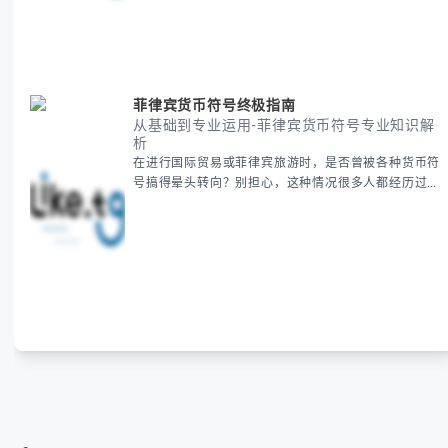
新年祝福，我们将从基础概念到特殊情况应对，系统性
地为你拆解。主要内容包括： -
菲律宾货币符号终极指南
从基础到专业运用-菲律宾货币符号专业知识解
析
在进行国际贸易或菲律宾旅游时，是否曾被各种货币符
号搞得晕头转向？别担心，这种情况很多人都经历过。
本指南将为你全面解析菲律宾货币符号的规范用法、输
入技巧和常见应用场景，帮助你避免金融交流中的尴尬
错误。 无论你是商务人士、旅行者还是对菲律宾文化
感兴趣的学习者，我们都会系统性地为你讲解： - 菲律
宾比索的标准符号与书写规范 - 在不同设备上输入₱符
号的实用方法 -