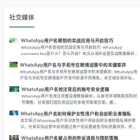
社交媒体
WhatsApp用户名密钥的实战应用与开启技巧
WhatsApp用户名密钥的实战应用与开启技巧: WhatsApp
username key是什么？怎么开启？本文从海外运营实战角度解析
WhatsApp用户名密钥的核心价值、开启步骤及常见误区，帮助跨
WhatsApp用户名与手机号在跨境运营中的关键差异
境团队高效触达目标客户。
WhatsApp用户名与手机号在跨境运营中的关键差异: WhatsApp用
户名与手机号在跨境客户开发中扮演不同角色。本文结合海外私域
运营实战经验，解析两者在触达效率、账号安全及客户管理中的实
WhatsApp用户名抢注背后的账号安全逻辑
际差异，帮助团队优化WhatsApp营销策略。
WhatsApp用户名抢注完整设置教程解析，从账号环境隔离到防封
号策略，分享我们团队验证过的多账号管理方案。据
DataReportal 2026趋势报告显示，跨境私域运营中账号矩阵稳定
WhatsApp用户名如何保护女性用户和自由职业者隐私
性直接影响转化率。
本文探讨WhatsApp用户名对女性用户和自由职业者的隐私保护意
义，分享实际运营中如何通过用户名设置避免号码泄露风险，并提
供3种安全使用方案。据DataReportal 2026报告显示，隐私保护
WhatsApp用户名被占用的申诉流程与预防策略
已成为全球数字沟通的首要考量。