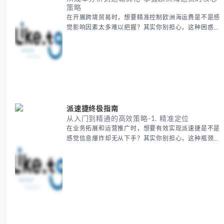
策略
在开展跨境贸易时，想要精准控制欧洲海运费是不是感
觉影响因素太多难以把握？其实你别担心，这种困惑很
多外贸从业者都经历过。 本期我们将为你系统解析欧
洲海运费的组成要素，提供一套经过市场验证的降本增
效方法论，帮助你优化供应链成本结构。 无论你是初
次接触海运还是希望提升成本效益，我们将从基础概念
到实操技巧进行全面拆解。主要内容包括： - 欧洲海运
费的五大核心构成要素 -
派速捷终极指南
从入门到精通的高效策略-1. 精准定位
在业务拓展和运营推广时，想要有效实现派速捷是不是
感觉信息爆炸却无从下手？其实你别担心，这种瓶颈阶
段是绝大多数团队都经历过的。 本期我们将为你梳理
清晰思路，提供一套经过实战检验的派速捷方法论，帮
助你少走弯路，更快看到增长效果。 无论你是新手起
步还是寻求突破，我们将从基础要点到进阶策略，系统
性地为你拆解。主要内容包括： - 目标市场与用户画像
精准定义 -