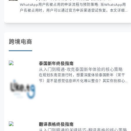
WhatsApp用户名被占用的申诉流程与预防策略: 当WhatsApp用
户名被占用时，用户可以通过官方申诉渠道尝试恢复。本文详细解
析申诉步骤、预防措施及常见问题，帮助用户有效管理WhatsApp
账号安全。
跨境电商
泰国新年终极指南
从入门到精通-攻克泰国新年体验的核心策略
在规划东南亚旅行时，想要深度体验泰国新年（宋干
节）是不是感觉信息碎片化难以整合？其实你别担心，
这种情况很多旅行者都经历过。 本期我们将为你系统
梳理泰国新年文化精髓，提供一套完整的人文体验策
略，帮助你避开游客陷阱，获得原汁原味的节庆体验。
无论你是首次参与还是寻求深度玩法，我们将从基础认
知到高阶玩法全方位为你解析。主要内容包括： - 泰国
新年核心文化解读 -
翻译表格终极指南
从入门到精通的关键技巧-翻译表格的核心策略