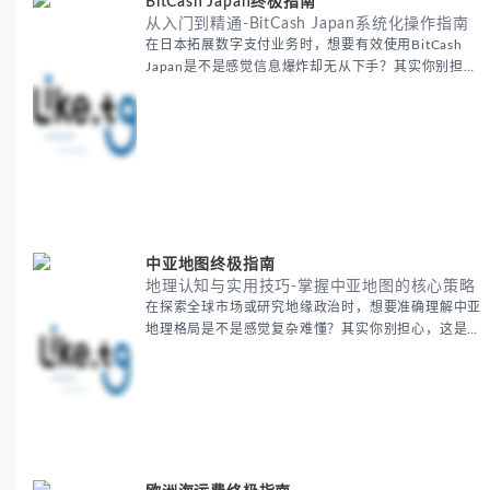
BitCash Japan终极指南
从入门到精通-BitCash Japan系统化操作指南
在日本拓展数字支付业务时，想要有效使用BitCash
Japan是不是感觉信息爆炸却无从下手？其实你别担
心，这种困扰很多企业都经历过。 本期我们将为你梳
理清晰思路，提供一套经过实战检验的BitCash Japan
运营方法论，帮助你少走弯路，更快实现业务增长。
无论你是新手起步还是寻求突破，我们将从基础要点到
进阶策略，系统性地为你拆解。主要内容包括： -
BitCash
中亚地图终极指南
地理认知与实用技巧-掌握中亚地图的核心策略
在探索全球市场或研究地缘政治时，想要准确理解中亚
地理格局是不是感觉复杂难懂？其实你别担心，这是很
多人都会遇到的挑战。 本期我们将为你系统梳理中亚
地理知识，提供一套实用的地图工具使用技巧，帮助你
快速建立空间认知框架。 无论你是商务人士、学者还
是旅行爱好者，我们将从基础地理要素到进阶应用技
巧，全方位为你解析。主要内容包括： - 中亚五国核心
地理特征速览 -