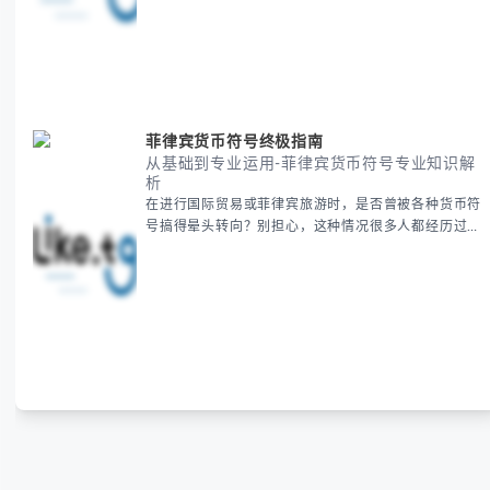
期、避开错误认知。 无论你是安排国际会议还是准备
新年祝福，我们将从基础概念到特殊情况应对，系统性
地为你拆解。主要内容包括： -
菲律宾货币符号终极指南
从基础到专业运用-菲律宾货币符号专业知识解
析
在进行国际贸易或菲律宾旅游时，是否曾被各种货币符
号搞得晕头转向？别担心，这种情况很多人都经历过。
本指南将为你全面解析菲律宾货币符号的规范用法、输
入技巧和常见应用场景，帮助你避免金融交流中的尴尬
错误。 无论你是商务人士、旅行者还是对菲律宾文化
感兴趣的学习者，我们都会系统性地为你讲解： - 菲律
宾比索的标准符号与书写规范 - 在不同设备上输入₱符
号的实用方法 -