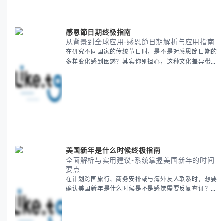
感恩節日期终极指南
从背景到全球应用-感恩節日期解析与应用指南
在研究不同国家的传统节日时，是不是对感恩節日期的
多样变化感到困惑？其实你别担心，这种文化差异带来
的疑问是完全正常的。 本期我们将为你系统梳理感恩
節的历史由来、不同国家地区的日期差异，以及日期背
后的文化意义。帮助你清晰掌握这个重要节日的各方面
知识。 无论你是文化研究者、国际商务人士还是单纯
对节日感兴趣，本文将从基础到应用为你全面解析。主
要内容包括： - 感恩節历史起源与背景
美国新年是什么时候终极指南
全面解析与实用建议-系统掌握美国新年的时间
要点
在计划跨国旅行、商务安排或与海外友人联系时，想要
确认美国新年是什么时候是不是感觉需要反复查证？其
实你别担心，这种时区和文化差异带来的困惑很多人都
会遇到。 本期我们将为你全面解析美国新年的时间系
统，并提供跨时区协调的实用技巧，帮助你准确掌握日