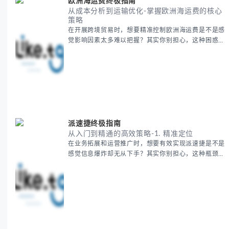
欧洲海运费终极指南
从成本分析到运输优化-掌握欧洲海运费的核心
策略
在开展跨境贸易时，想要精准控制欧洲海运费是不是感
觉影响因素太多难以把握？其实你别担心，这种困惑很
多外贸从业者都经历过。 本期我们将为你系统解析欧
洲海运费的组成要素，提供一套经过市场验证的降本增
效方法论，帮助你优化供应链成本结构。 无论你是初
次接触海运还是希望提升成本效益，我们将从基础概念
到实操技巧进行全面拆解。主要内容包括： - 欧洲海运
费的五大核心构成要素 -
派速捷终极指南
从入门到精通的高效策略-1. 精准定位
在业务拓展和运营推广时，想要有效实现派速捷是不是
感觉信息爆炸却无从下手？其实你别担心，这种瓶颈阶
段是绝大多数团队都经历过的。 本期我们将为你梳理
清晰思路，提供一套经过实战检验的派速捷方法论，帮
助你少走弯路，更快看到增长效果。 无论你是新手起
步还是寻求突破，我们将从基础要点到进阶策略，系统
性地为你拆解。主要内容包括： - 目标市场与用户画像
精准定义 -