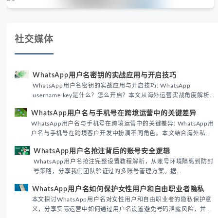
社交媒体
WhatsApp用户名密钥的实战应用与开启技巧
WhatsApp用户名密钥的实战应用与开启技巧: WhatsApp
username key是什么？怎么开启？本文从海外运营实战角度解析
WhatsApp用户名密钥的核心价值、开启步骤及常见误区，帮助跨
WhatsApp用户名与手机号在跨境运营中的关键差异
境团队高效触达目标客户。
WhatsApp用户名与手机号在跨境运营中的关键差异: WhatsApp用
户名与手机号在跨境客户开发中扮演不同角色。本文结合海外私域
运营实战经验，解析两者在触达效率、账号安全及客户管理中的实
WhatsApp用户名抢注背后的账号安全逻辑
际差异，帮助团队优化WhatsApp营销策略。
WhatsApp用户名抢注完整设置教程解析，从账号环境隔离到防封
号策略，分享我们团队验证过的多账号管理方案。据
DataReportal 2026趋势报告显示，跨境私域运营中账号矩阵稳定
WhatsApp用户名如何保护女性用户和自由职业者隐私
性直接影响转化率。
本文探讨WhatsApp用户名对女性用户和自由职业者的隐私保护意
义，分享实际运营中如何通过用户名设置避免号码泄露风险，并提