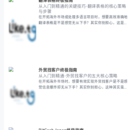
翻译表格终极指南
从入门到精通的关键技巧-翻译表格的核心策略
与步骤
在开拓海外市场或处理多语言项目时，想要高效准确地
翻译表格是不是感觉无从下手？其实你别担心，这是许
多国际业务拓展者都会遇到的挑战。 本期我们将为你
提供一套经过实战检验的翻译表格方法论，帮助你突破
语言障碍，提升工作效率。 无论你是初次接触还是寻
求优化，我们将系统性地为你拆解关键步骤。主要内容
包括： - 翻译表格前的准备工作 - 核心翻译方法与工具
选择 -
外贸找客户终极指南
从入门到精通-外贸找客户的五大核心策略
在开拓海外市场时，想要有效实现外贸找客户是不是感
觉信息爆炸却无从下手？其实你别担心，这种其实蛮多
人经历过的。 本期我们将为你梳理清晰思路，提供一
套经过实战检验的外贸找客户方法论，帮助你少走弯
路，更快看到效果。 无论你是新手起步还是寻求突
破，我们将从基础要点到进阶策略，系统性地为你拆
解。主要内容包括： - 精准定位目标客户群体 - 高效利
用B2B平台和搜索引擎