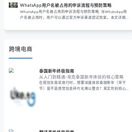
供3种安全使用方案。据DataReportal 2026报告显示，隐私保护
WhatsApp用户名被占用的申诉流程与预防策略
已成为全球数字沟通的首要考量。
WhatsApp用户名被占用的申诉流程与预防策略: 当WhatsApp用
户名被占用时，用户可以通过官方申诉渠道尝试恢复。本文详细解
析申诉步骤、预防措施及常见问题，帮助用户有效管理WhatsApp
账号安全。
跨境电商
泰国新年终极指南
从入门到精通-攻克泰国新年体验的核心策略
在规划东南亚旅行时，想要深度体验泰国新年（宋干
节）是不是感觉信息碎片化难以整合？其实你别担心，
这种情况很多旅行者都经历过。 本期我们将为你系统
梳理泰国新年文化精髓，提供一套完整的人文体验策
略，帮助你避开游客陷阱，获得原汁原味的节庆体验。
无论你是首次参与还是寻求深度玩法，我们将从基础认
知到高阶玩法全方位为你解析。主要内容包括： - 泰国
新年核心文化解读 -