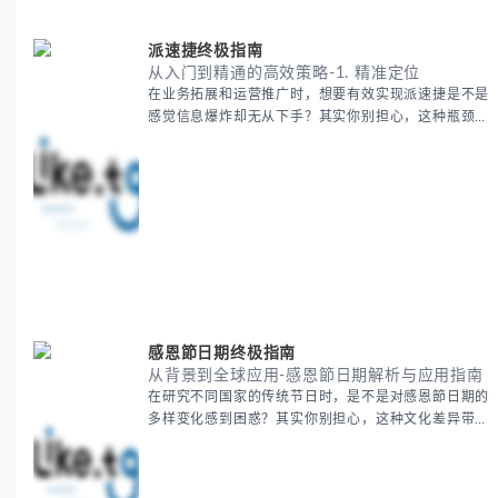
费的五大核心构成要素 -
派速捷终极指南
从入门到精通的高效策略-1. 精准定位
在业务拓展和运营推广时，想要有效实现派速捷是不是
感觉信息爆炸却无从下手？其实你别担心，这种瓶颈阶
段是绝大多数团队都经历过的。 本期我们将为你梳理
清晰思路，提供一套经过实战检验的派速捷方法论，帮
助你少走弯路，更快看到增长效果。 无论你是新手起
步还是寻求突破，我们将从基础要点到进阶策略，系统
性地为你拆解。主要内容包括： - 目标市场与用户画像
精准定义 -
感恩節日期终极指南
从背景到全球应用-感恩節日期解析与应用指南
在研究不同国家的传统节日时，是不是对感恩節日期的
多样变化感到困惑？其实你别担心，这种文化差异带来
的疑问是完全正常的。 本期我们将为你系统梳理感恩
節的历史由来、不同国家地区的日期差异，以及日期背
后的文化意义。帮助你清晰掌握这个重要节日的各方面