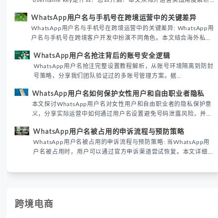
username key是什么？怎么开启？本文从海外运营实战角度解析
WhatsApp用户名密钥的核心价值、开启步骤及常见误区，帮助跨
WhatsApp用户名与手机号在跨境运营中的关键差异
境团队高效触达目标客户。
WhatsApp用户名与手机号在跨境运营中的关键差异: WhatsApp用
户名与手机号在跨境客户开发中扮演不同角色。本文结合海外私域
运营实战经验，解析两者在触达效率、账号安全及客户管理中的实
WhatsApp用户名抢注背后的账号安全逻辑
际差异，帮助团队优化WhatsApp营销策略。
WhatsApp用户名抢注完整设置教程解析，从账号环境隔离到防封
号策略，分享我们团队验证过的多账号管理方案。据
DataReportal 2026趋势报告显示，跨境私域运营中账号矩阵稳定
WhatsApp用户名如何保护女性用户和自由职业者隐私
性直接影响转化率。
本文探讨WhatsApp用户名对女性用户和自由职业者的隐私保护意
义，分享实际运营中如何通过用户名设置避免号码泄露风险，并提
供3种安全使用方案。据DataReportal 2026报告显示，隐私保护
WhatsApp用户名被占用的申诉流程与预防策略
已成为全球数字沟通的首要考量。
WhatsApp用户名被占用的申诉流程与预防策略: 当WhatsApp用
户名被占用时，用户可以通过官方申诉渠道尝试恢复。本文详细解
析申诉步骤、预防措施及常见问题，帮助用户有效管理WhatsApp
账号安全。
跨境电商