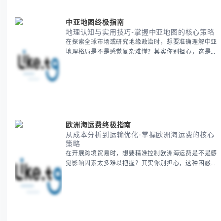
中亚地图终极指南
地理认知与实用技巧-掌握中亚地图的核心策略
在探索全球市场或研究地缘政治时，想要准确理解中亚
地理格局是不是感觉复杂难懂？其实你别担心，这是很
多人都会遇到的挑战。 本期我们将为你系统梳理中亚
地理知识，提供一套实用的地图工具使用技巧，帮助你
快速建立空间认知框架。 无论你是商务人士、学者还
是旅行爱好者，我们将从基础地理要素到进阶应用技
巧，全方位为你解析。主要内容包括： - 中亚五国核心
地理特征速览 -
欧洲海运费终极指南
从成本分析到运输优化-掌握欧洲海运费的核心
策略
在开展跨境贸易时，想要精准控制欧洲海运费是不是感
觉影响因素太多难以把握？其实你别担心，这种困惑很
多外贸从业者都经历过。 本期我们将为你系统解析欧
洲海运费的组成要素，提供一套经过市场验证的降本增
效方法论，帮助你优化供应链成本结构。 无论你是初
次接触海运还是希望提升成本效益，我们将从基础概念
到实操技巧进行全面拆解。主要内容包括： - 欧洲海运