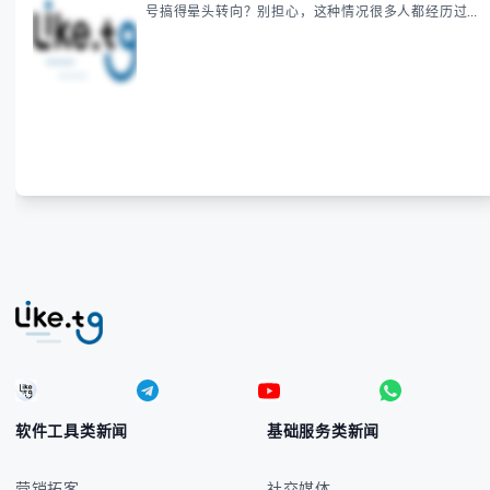
号搞得晕头转向？别担心，这种情况很多人都经历过。
本指南将为你全面解析菲律宾货币符号的规范用法、输
入技巧和常见应用场景，帮助你避免金融交流中的尴尬
错误。 无论你是商务人士、旅行者还是对菲律宾文化
感兴趣的学习者，我们都会系统性地为你讲解： - 菲律
宾比索的标准符号与书写规范 - 在不同设备上输入₱符
号的实用方法 -
软件工具类新闻
基础服务类新闻