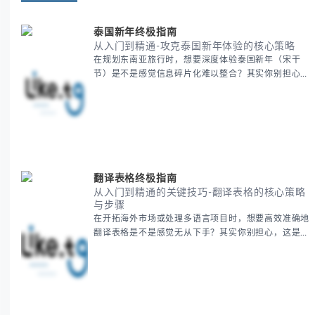
泰国新年终极指南
从入门到精通-攻克泰国新年体验的核心策略
在规划东南亚旅行时，想要深度体验泰国新年（宋干
节）是不是感觉信息碎片化难以整合？其实你别担心，
这种情况很多旅行者都经历过。 本期我们将为你系统
梳理泰国新年文化精髓，提供一套完整的人文体验策
略，帮助你避开游客陷阱，获得原汁原味的节庆体验。
无论你是首次参与还是寻求深度玩法，我们将从基础认
知到高阶玩法全方位为你解析。主要内容包括： - 泰国
新年核心文化解读 -
翻译表格终极指南
从入门到精通的关键技巧-翻译表格的核心策略
与步骤
在开拓海外市场或处理多语言项目时，想要高效准确地
翻译表格是不是感觉无从下手？其实你别担心，这是许
多国际业务拓展者都会遇到的挑战。 本期我们将为你
提供一套经过实战检验的翻译表格方法论，帮助你突破
语言障碍，提升工作效率。 无论你是初次接触还是寻
求优化，我们将系统性地为你拆解关键步骤。主要内容
包括： - 翻译表格前的准备工作 - 核心翻译方法与工具