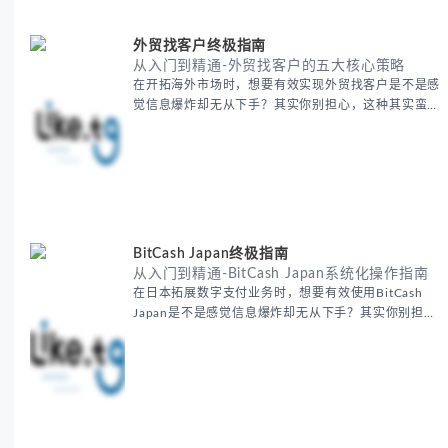
选择 -
外贸找客户终极指南
从入门到精通-外贸找客户的五大核心策略
在开拓海外市场时，想要有效实现外贸找客户是不是感
觉信息爆炸却无从下手？其实你别担心，这种其实蛮多
人经历过的。 本期我们将为你梳理清晰思路，提供一
套经过实战检验的外贸找客户方法论，帮助你少走弯
路，更快看到效果。 无论你是新手起步还是寻求突
破，我们将从基础要点到进阶策略，系统性地为你拆
解。主要内容包括： - 精准定位目标客户群体 - 高效利
用B2B平台和搜索引擎
BitCash Japan终极指南
从入门到精通-BitCash Japan系统化操作指南
在日本拓展数字支付业务时，想要有效使用BitCash
Japan是不是感觉信息爆炸却无从下手？其实你别担
心，这种困扰很多企业都经历过。 本期我们将为你梳
理清晰思路，提供一套经过实战检验的BitCash Japan
运营方法论，帮助你少走弯路，更快实现业务增长。
无论你是新手起步还是寻求突破，我们将从基础要点到
进阶策略，系统性地为你拆解。主要内容包括： -
BitCash