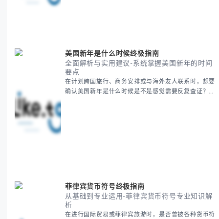
知识。 无论你是文化研究者、国际商务人士还是单纯
对节日感兴趣，本文将从基础到应用为你全面解析。主
要内容包括： - 感恩節历史起源与背景
美国新年是什么时候终极指南
全面解析与实用建议-系统掌握美国新年的时间
要点
在计划跨国旅行、商务安排或与海外友人联系时，想要
确认美国新年是什么时候是不是感觉需要反复查证？其
实你别担心，这种时区和文化差异带来的困惑很多人都
会遇到。 本期我们将为你全面解析美国新年的时间系
统，并提供跨时区协调的实用技巧，帮助你准确掌握日
期、避开错误认知。 无论你是安排国际会议还是准备
新年祝福，我们将从基础概念到特殊情况应对，系统性
地为你拆解。主要内容包括： -
菲律宾货币符号终极指南
从基础到专业运用-菲律宾货币符号专业知识解
析
在进行国际贸易或菲律宾旅游时，是否曾被各种货币符