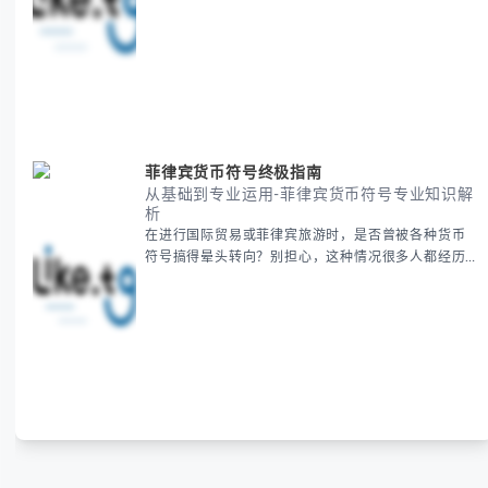
很多人都会遇到。 本期我们将为你全面解析美国新年
的时间系统，并提供跨时区协调的实用技巧，帮助你
准确掌握日期、避开错误认知。 无论你是安排国际会
议还是准备新年祝福，我们将从基础概念到特殊情况
应对，系统性地为你拆解。主要内容包括： -
菲律宾货币符号终极指南
从基础到专业运用-菲律宾货币符号专业知识解
析
在进行国际贸易或菲律宾旅游时，是否曾被各种货币
符号搞得晕头转向？别担心，这种情况很多人都经历
过。 本指南将为你全面解析菲律宾货币符号的规范用
法、输入技巧和常见应用场景，帮助你避免金融交流
中的尴尬错误。 无论你是商务人士、旅行者还是对菲
律宾文化感兴趣的学习者，我们都会系统性地为你讲
解： - 菲律宾比索的标准符号与书写规范 - 在不同设
备上输入₱符号的实用方法 -