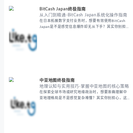
效利用B2B平台和搜索引擎
BitCash Japan终极指南
从入门到精通-BitCash Japan系统化操作指南
在日本拓展数字支付业务时，想要有效使用BitCash
Japan是不是感觉信息爆炸却无从下手？其实你别担
心，这种困扰很多企业都经历过。 本期我们将为你梳
理清晰思路，提供一套经过实战检验的BitCash Japan
运营方法论，帮助你少走弯路，更快实现业务增长。
无论你是新手起步还是寻求突破，我们将从基础要点
到进阶策略，系统性地为你拆解。主要内容包括： -
BitCash
中亚地图终极指南
地理认知与实用技巧-掌握中亚地图的核心策略
在探索全球市场或研究地缘政治时，想要准确理解中
亚地理格局是不是感觉复杂难懂？其实你别担心，这
是很多人都会遇到的挑战。 本期我们将为你系统梳理
中亚地理知识，提供一套实用的地图工具使用技巧，
帮助你快速建立空间认知框架。 无论你是商务人士、
学者还是旅行爱好者，我们将从基础地理要素到进阶
应用技巧，全方位为你解析。主要内容包括： - 中亚