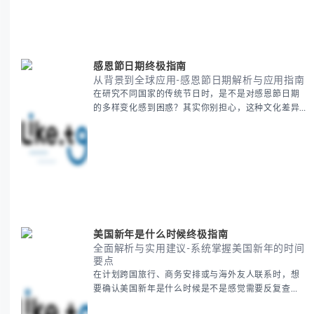
与用户画像精准定义 -
感恩節日期终极指南
从背景到全球应用-感恩節日期解析与应用指南
在研究不同国家的传统节日时，是不是对感恩節日期
的多样变化感到困惑？其实你别担心，这种文化差异
带来的疑问是完全正常的。 本期我们将为你系统梳理
感恩節的历史由来、不同国家地区的日期差异，以及
日期背后的文化意义。帮助你清晰掌握这个重要节日
的各方面知识。 无论你是文化研究者、国际商务人士
还是单纯对节日感兴趣，本文将从基础到应用为你全
面解析。主要内容包括： - 感恩節历史起源与背景
美国新年是什么时候终极指南
全面解析与实用建议-系统掌握美国新年的时间
要点
在计划跨国旅行、商务安排或与海外友人联系时，想
要确认美国新年是什么时候是不是感觉需要反复查
证？其实你别担心，这种时区和文化差异带来的困惑