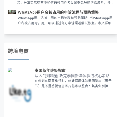
义，分享实际运营中如何通过用户名设置避免号码泄露风险，并提
供3种安全使用方案。据DataReportal 2026报告显示，隐私保护
WhatsApp用户名被占用的申诉流程与预防策略
已成为全球数字沟通的首要考量。
WhatsApp用户名被占用的申诉流程与预防策略: 当WhatsApp用
户名被占用时，用户可以通过官方申诉渠道尝试恢复。本文详细
解析申诉步骤、预防措施及常见问题，帮助用户有效管理
WhatsApp账号安全。
跨境电商
泰国新年终极指南
从入门到精通-攻克泰国新年体验的核心策略
在规划东南亚旅行时，想要深度体验泰国新年（宋干
节）是不是感觉信息碎片化难以整合？其实你别担
心，这种情况很多旅行者都经历过。 本期我们将为你
系统梳理泰国新年文化精髓，提供一套完整的人文体
验策略，帮助你避开游客陷阱，获得原汁原味的节庆
体验。 无论你是首次参与还是寻求深度玩法，我们将
从基础认知到高阶玩法全方位为你解析。主要内容包