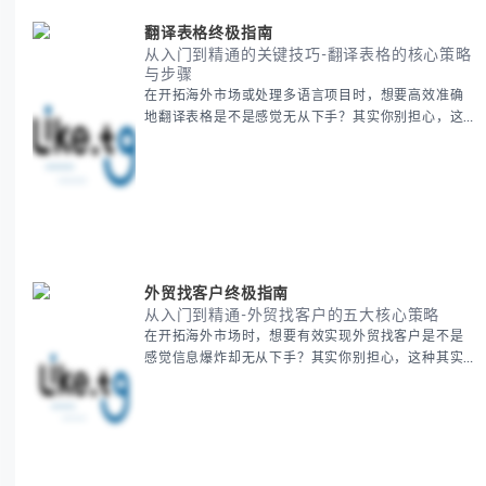
括： - 泰国新年核心文化解读 -
翻译表格终极指南
从入门到精通的关键技巧-翻译表格的核心策略
与步骤
在开拓海外市场或处理多语言项目时，想要高效准确
地翻译表格是不是感觉无从下手？其实你别担心，这
是许多国际业务拓展者都会遇到的挑战。 本期我们将
为你提供一套经过实战检验的翻译表格方法论，帮助
你突破语言障碍，提升工作效率。 无论你是初次接触
还是寻求优化，我们将系统性地为你拆解关键步骤。
主要内容包括： - 翻译表格前的准备工作 - 核心翻译
方法与工具选择 -
外贸找客户终极指南
从入门到精通-外贸找客户的五大核心策略
在开拓海外市场时，想要有效实现外贸找客户是不是
感觉信息爆炸却无从下手？其实你别担心，这种其实
蛮多人经历过的。 本期我们将为你梳理清晰思路，提
供一套经过实战检验的外贸找客户方法论，帮助你少
走弯路，更快看到效果。 无论你是新手起步还是寻求
突破，我们将从基础要点到进阶策略，系统性地为你
拆解。主要内容包括： - 精准定位目标客户群体 - 高