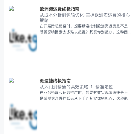
五国核心地理特征速览 -
欧洲海运费终极指南
从成本分析到运输优化-掌握欧洲海运费的核心
策略
在开展跨境贸易时，想要精准控制欧洲海运费是不是
感觉影响因素太多难以把握？其实你别担心，这种困
惑很多外贸从业者都经历过。 本期我们将为你系统解
析欧洲海运费的组成要素，提供一套经过市场验证的
降本增效方法论，帮助你优化供应链成本结构。 无论
你是初次接触海运还是希望提升成本效益，我们将从
基础概念到实操技巧进行全面拆解。主要内容包括： -
欧洲海运费的五大核心构成要素 -
派速捷终极指南
从入门到精通的高效策略-1. 精准定位
在业务拓展和运营推广时，想要有效实现派速捷是不
是感觉信息爆炸却无从下手？其实你别担心，这种瓶
颈阶段是绝大多数团队都经历过的。 本期我们将为你
梳理清晰思路，提供一套经过实战检验的派速捷方法
论，帮助你少走弯路，更快看到增长效果。 无论你是
新手起步还是寻求突破，我们将从基础要点到进阶策
略，系统性地为你拆解。主要内容包括： - 目标市场