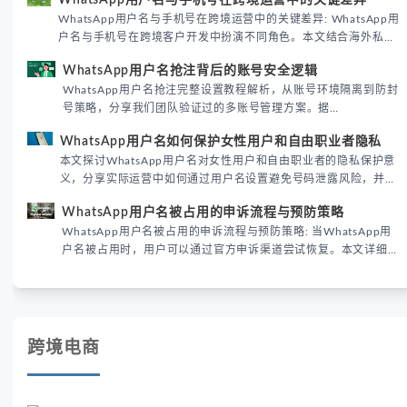
WhatsApp用户名与手机号在跨境运营中的关键差异
境团队高效触达目标客户。
WhatsApp用户名与手机号在跨境运营中的关键差异: WhatsApp用
户名与手机号在跨境客户开发中扮演不同角色。本文结合海外私域
运营实战经验，解析两者在触达效率、账号安全及客户管理中的实
WhatsApp用户名抢注背后的账号安全逻辑
际差异，帮助团队优化WhatsApp营销策略。
WhatsApp用户名抢注完整设置教程解析，从账号环境隔离到防封
号策略，分享我们团队验证过的多账号管理方案。据
DataReportal 2026趋势报告显示，跨境私域运营中账号矩阵稳定
WhatsApp用户名如何保护女性用户和自由职业者隐私
性直接影响转化率。
本文探讨WhatsApp用户名对女性用户和自由职业者的隐私保护意
义，分享实际运营中如何通过用户名设置避免号码泄露风险，并提
供3种安全使用方案。据DataReportal 2026报告显示，隐私保护
WhatsApp用户名被占用的申诉流程与预防策略
已成为全球数字沟通的首要考量。
WhatsApp用户名被占用的申诉流程与预防策略: 当WhatsApp用
户名被占用时，用户可以通过官方申诉渠道尝试恢复。本文详细解
析申诉步骤、预防措施及常见问题，帮助用户有效管理WhatsApp
账号安全。
跨境电商