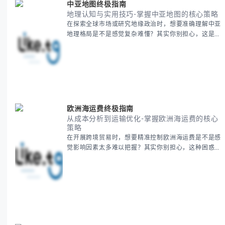
中亚地图终极指南
地理认知与实用技巧-掌握中亚地图的核心策略
在探索全球市场或研究地缘政治时，想要准确理解中亚
地理格局是不是感觉复杂难懂？其实你别担心，这是很
多人都会遇到的挑战。 本期我们将为你系统梳理中亚
地理知识，提供一套实用的地图工具使用技巧，帮助你
快速建立空间认知框架。 无论你是商务人士、学者还
是旅行爱好者，我们将从基础地理要素到进阶应用技
巧，全方位为你解析。主要内容包括： - 中亚五国核心
地理特征速览 -
欧洲海运费终极指南
从成本分析到运输优化-掌握欧洲海运费的核心
策略
在开展跨境贸易时，想要精准控制欧洲海运费是不是感
觉影响因素太多难以把握？其实你别担心，这种困惑很
多外贸从业者都经历过。 本期我们将为你系统解析欧
洲海运费的组成要素，提供一套经过市场验证的降本增
效方法论，帮助你优化供应链成本结构。 无论你是初
次接触海运还是希望提升成本效益，我们将从基础概念
到实操技巧进行全面拆解。主要内容包括： - 欧洲海运
费的五大核心构成要素 -