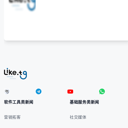
入技巧和常见应用场景，帮助你避免金融交流中的尴尬
错误。 无论你是商务人士、旅行者还是对菲律宾文化
感兴趣的学习者，我们都会系统性地为你讲解： - 菲律
宾比索的标准符号与书写规范 - 在不同设备上输入₱符
号的实用方法 -
软件工具类新闻
基础服务类新闻
营销拓客
社交媒体