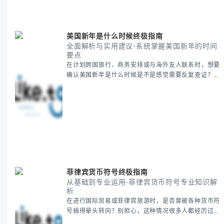
要内容包括： - 感恩節历史起源与背景
美国新年是什么时候终极指南
全面解析与实用建议-系统掌握美国新年的时间
要点
在计划跨国旅行、商务安排或与海外友人联系时，想要
确认美国新年是什么时候是不是感觉需要反复查证？其
实你别担心，这种时区和文化差异带来的困惑很多人都
会遇到。 本期我们将为你全面解析美国新年的时间系
统，并提供跨时区协调的实用技巧，帮助你准确掌握日
期、避开错误认知。 无论你是安排国际会议还是准备
新年祝福，我们将从基础概念到特殊情况应对，系统性
地为你拆解。主要内容包括： -
菲律宾货币符号终极指南
从基础到专业运用-菲律宾货币符号专业知识解
析
在进行国际贸易或菲律宾旅游时，是否曾被各种货币符
号搞得晕头转向？别担心，这种情况很多人都经历过。
本指南将为你全面解析菲律宾货币符号的规范用法、输