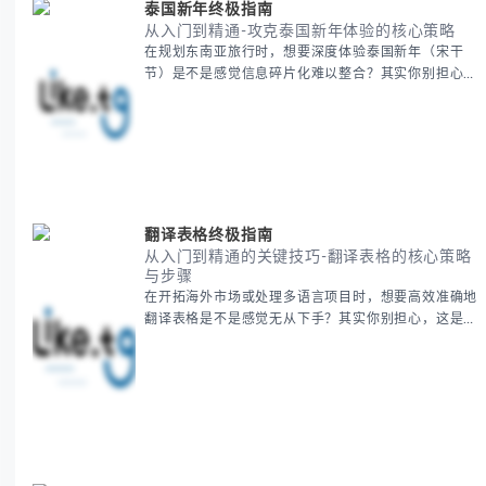
泰国新年终极指南
从入门到精通-攻克泰国新年体验的核心策略
在规划东南亚旅行时，想要深度体验泰国新年（宋干
节）是不是感觉信息碎片化难以整合？其实你别担心，
这种情况很多旅行者都经历过。 本期我们将为你系统
梳理泰国新年文化精髓，提供一套完整的人文体验策
略，帮助你避开游客陷阱，获得原汁原味的节庆体验。
无论你是首次参与还是寻求深度玩法，我们将从基础认
知到高阶玩法全方位为你解析。主要内容包括： - 泰国
新年核心文化解读 -
翻译表格终极指南
从入门到精通的关键技巧-翻译表格的核心策略
与步骤
在开拓海外市场或处理多语言项目时，想要高效准确地
翻译表格是不是感觉无从下手？其实你别担心，这是许
多国际业务拓展者都会遇到的挑战。 本期我们将为你
提供一套经过实战检验的翻译表格方法论，帮助你突破
语言障碍，提升工作效率。 无论你是初次接触还是寻
求优化，我们将系统性地为你拆解关键步骤。主要内容
包括： - 翻译表格前的准备工作 - 核心翻译方法与工具
选择 -