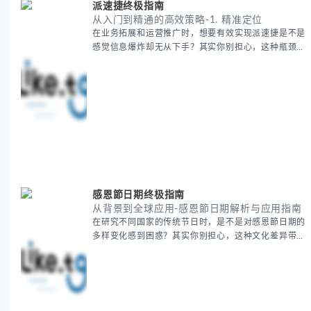
派速捷终极指南
从入门到精通的高效策略-1. 精准定位
在业务拓展和运营推广时，想要有效实现派速捷是不是
感觉信息爆炸却无从下手？其实你别担心，这种瓶颈阶
段是绝大多数团队都经历过的。 本期我们将为你梳理
清晰思路，提供一套经过实战检验的派速捷方法论，帮
助你少走弯路，更快看到增长效果。 无论你是新手起
步还是寻求突破，我们将从基础要点到进阶策略，系统
性地为你拆解。主要内容包括： - 目标市场与用户画像
精准定义 -
感恩節日期终极指南
从背景到全球应用-感恩節日期解析与应用指南
在研究不同国家的传统节日时，是不是对感恩節日期的
多样变化感到困惑？其实你别担心，这种文化差异带来
的疑问是完全正常的。 本期我们将为你系统梳理感恩
節的历史由来、不同国家地区的日期差异，以及日期背
后的文化意义。帮助你清晰掌握这个重要节日的各方面
知识。 无论你是文化研究者、国际商务人士还是单纯
对节日感兴趣，本文将从基础到应用为你全面解析。主