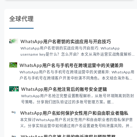
全球代理
WhatsApp用户名密钥的实战应用与开启技巧
WhatsApp用户名密钥的实战应用与开启技巧: WhatsApp
username key是什么？怎么开启？本文从海外运营实战角度解析
WhatsApp用户名密钥的核心价值、开启步骤及常见误区，帮助跨
WhatsApp用户名与手机号在跨境运营中的关键差异
境团队高效触达目标客户。
WhatsApp用户名与手机号在跨境运营中的关键差异: WhatsApp用
户名与手机号在跨境客户开发中扮演不同角色。本文结合海外私域
运营实战经验，解析两者在触达效率、账号安全及客户管理中的实
WhatsApp用户名抢注背后的账号安全逻辑
际差异，帮助团队优化WhatsApp营销策略。
WhatsApp用户名抢注完整设置教程解析，从账号环境隔离到防封
号策略，分享我们团队验证过的多账号管理方案。据
DataReportal 2026趋势报告显示，跨境私域运营中账号矩阵稳定
WhatsApp用户名如何保护女性用户和自由职业者隐私
性直接影响转化率。
本文探讨WhatsApp用户名对女性用户和自由职业者的隐私保护意
义，分享实际运营中如何通过用户名设置避免号码泄露风险，并提
供3种安全使用方案。据DataReportal 2026报告显示，隐私保护
WhatsApp用户名被占用的申诉流程与预防策略
已成为全球数字沟通的首要考量。
WhatsApp用户名被占用的申诉流程与预防策略: 当WhatsApp用