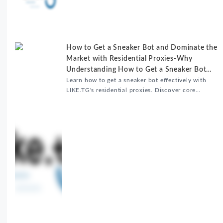
升内容发布效率。
How to Get a Sneaker Bot and Dominate the
Market with Residential Proxies-Why
Understanding How to Get a Sneaker Bot
Matters
Learn how to get a sneaker bot effectively with
LIKE.TG's residential proxies. Discover core
benefits, use cases, and solutions for global
sneaker copping.