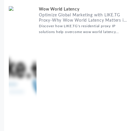
Optimize Global Marketing with LIKE.TG
Proxy-Why Wow World Latency Matters in
Global Marketing
Discover how LIKE.TG's residential proxy IP
solutions help overcome wow world latency
challenges in global marketing campaigns with
35M+ clean IPs.