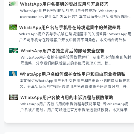
WhatsApp用户名密钥的实战应用与开启技巧
WhatsApp用户名密钥的实战应用与开启技巧: WhatsApp
username key是什么？怎么开启？本文从海外运营实战角度解析
WhatsApp用户名密钥的核心价值、开启步骤及常见误区，帮助跨
WhatsApp用户名与手机号在跨境运营中的关键差异
境团队高效触达目标客户。
WhatsApp用户名与手机号在跨境运营中的关键差异: WhatsApp用
户名与手机号在跨境客户开发中扮演不同角色。本文结合海外私域
运营实战经验，解析两者在触达效率、账号安全及客户管理中的实
WhatsApp用户名抢注背后的账号安全逻辑
际差异，帮助团队优化WhatsApp营销策略。
WhatsApp用户名抢注完整设置教程解析，从账号环境隔离到防封
号策略，分享我们团队验证过的多账号管理方案。据
DataReportal 2026趋势报告显示，跨境私域运营中账号矩阵稳定
WhatsApp用户名如何保护女性用户和自由职业者隐私
性直接影响转化率。
本文探讨WhatsApp用户名对女性用户和自由职业者的隐私保护意
义，分享实际运营中如何通过用户名设置避免号码泄露风险，并提
供3种安全使用方案。据DataReportal 2026报告显示，隐私保护
WhatsApp用户名被占用的申诉流程与预防策略
已成为全球数字沟通的首要考量。
WhatsApp用户名被占用的申诉流程与预防策略: 当WhatsApp用
户名被占用时，用户可以通过官方申诉渠道尝试恢复。本文详细解
析申诉步骤、预防措施及常见问题，帮助用户有效管理WhatsApp
账号安全。