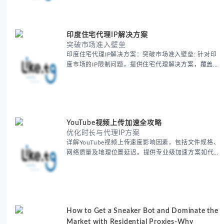
账户安全等核心价值。提供本地化SEO验证、社交媒体
运营、动态定价监控等实战场景应用指南，并附合规操
作清单与异常处理方案。
印度住宅代理IP解决方案
突破市场准入壁垒
印度住宅代理IP解决方案：突破市场准入壁垒: 针对印
度市场的IP限制问题，提供住宅代理解决方案，覆盖主
要城市IP池，智能轮换避免风控，助力精准营销、数据
采集和广告投放测试，成功率高达92%。
YouTube视频上传加速全攻略
优化时长与代理IP方案
详解YouTube视频上传速度影响因素，包括文件规格、
网络质量及地理位置延迟。提供专业级加速方案如代理
服务器选址、批量上传工作流和企业级网络优化技巧，
并分享账号安全防护与实战优化建议，助力跨境团队提
升内容发布效率。
How to Get a Sneaker Bot and Dominate the
Market with Residential Proxies-Why