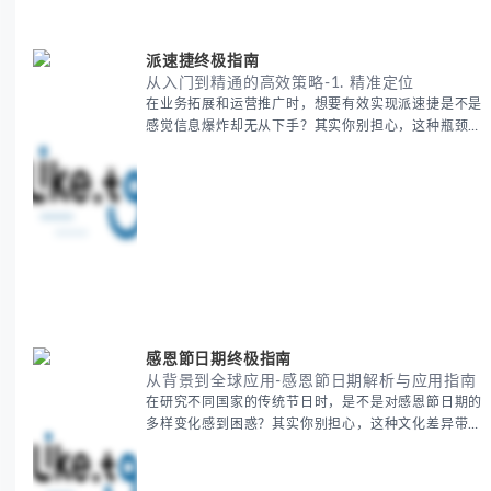
费的五大核心构成要素 -
派速捷终极指南
从入门到精通的高效策略-1. 精准定位
在业务拓展和运营推广时，想要有效实现派速捷是不是
感觉信息爆炸却无从下手？其实你别担心，这种瓶颈阶
段是绝大多数团队都经历过的。 本期我们将为你梳理
清晰思路，提供一套经过实战检验的派速捷方法论，帮
助你少走弯路，更快看到增长效果。 无论你是新手起
步还是寻求突破，我们将从基础要点到进阶策略，系统
性地为你拆解。主要内容包括： - 目标市场与用户画像
精准定义 -
感恩節日期终极指南
从背景到全球应用-感恩節日期解析与应用指南
在研究不同国家的传统节日时，是不是对感恩節日期的
多样变化感到困惑？其实你别担心，这种文化差异带来
的疑问是完全正常的。 本期我们将为你系统梳理感恩
節的历史由来、不同国家地区的日期差异，以及日期背
后的文化意义。帮助你清晰掌握这个重要节日的各方面