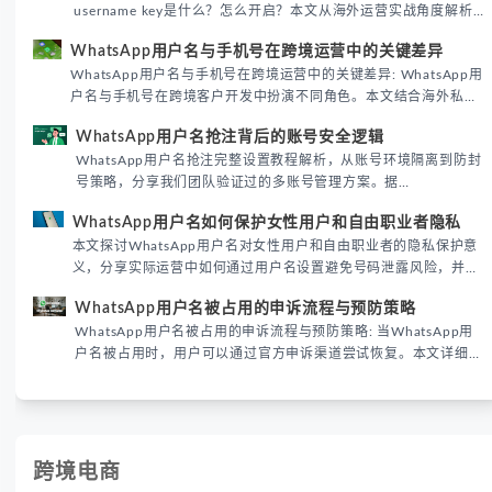
username key是什么？怎么开启？本文从海外运营实战角度解析
WhatsApp用户名密钥的核心价值、开启步骤及常见误区，帮助跨
WhatsApp用户名与手机号在跨境运营中的关键差异
境团队高效触达目标客户。
WhatsApp用户名与手机号在跨境运营中的关键差异: WhatsApp用
户名与手机号在跨境客户开发中扮演不同角色。本文结合海外私域
运营实战经验，解析两者在触达效率、账号安全及客户管理中的实
WhatsApp用户名抢注背后的账号安全逻辑
际差异，帮助团队优化WhatsApp营销策略。
WhatsApp用户名抢注完整设置教程解析，从账号环境隔离到防封
号策略，分享我们团队验证过的多账号管理方案。据
DataReportal 2026趋势报告显示，跨境私域运营中账号矩阵稳定
WhatsApp用户名如何保护女性用户和自由职业者隐私
性直接影响转化率。
本文探讨WhatsApp用户名对女性用户和自由职业者的隐私保护意
义，分享实际运营中如何通过用户名设置避免号码泄露风险，并提
供3种安全使用方案。据DataReportal 2026报告显示，隐私保护
WhatsApp用户名被占用的申诉流程与预防策略
已成为全球数字沟通的首要考量。
WhatsApp用户名被占用的申诉流程与预防策略: 当WhatsApp用
户名被占用时，用户可以通过官方申诉渠道尝试恢复。本文详细解
析申诉步骤、预防措施及常见问题，帮助用户有效管理WhatsApp
账号安全。
跨境电商