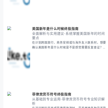
知识。 无论你是文化研究者、国际商务人士还是单纯
对节日感兴趣，本文将从基础到应用为你全面解析。主
要内容包括： - 感恩節历史起源与背景
美国新年是什么时候终极指南
全面解析与实用建议-系统掌握美国新年的时间
要点
在计划跨国旅行、商务安排或与海外友人联系时，想要
确认美国新年是什么时候是不是感觉需要反复查证？其
实你别担心，这种时区和文化差异带来的困惑很多人都
会遇到。 本期我们将为你全面解析美国新年的时间系
统，并提供跨时区协调的实用技巧，帮助你准确掌握日
期、避开错误认知。 无论你是安排国际会议还是准备
新年祝福，我们将从基础概念到特殊情况应对，系统性
地为你拆解。主要内容包括： -
菲律宾货币符号终极指南
从基础到专业运用-菲律宾货币符号专业知识解
析