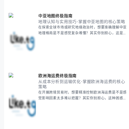
中亚地图终极指南
地理认知与实用技巧-掌握中亚地图的核心策略
在探索全球市场或研究地缘政治时，想要准确理解中亚
地理格局是不是感觉复杂难懂？其实你别担心，这是很
多人都会遇到的挑战。 本期我们将为你系统梳理中亚
地理知识，提供一套实用的地图工具使用技巧，帮助你
快速建立空间认知框架。 无论你是商务人士、学者还
是旅行爱好者，我们将从基础地理要素到进阶应用技
巧，全方位为你解析。主要内容包括： - 中亚五国核心
地理特征速览 -
欧洲海运费终极指南
从成本分析到运输优化-掌握欧洲海运费的核心
策略
在开展跨境贸易时，想要精准控制欧洲海运费是不是感
觉影响因素太多难以把握？其实你别担心，这种困惑很
多外贸从业者都经历过。 本期我们将为你系统解析欧
洲海运费的组成要素，提供一套经过市场验证的降本增
效方法论，帮助你优化供应链成本结构。 无论你是初
次接触海运还是希望提升成本效益，我们将从基础概念
到实操技巧进行全面拆解。主要内容包括： - 欧洲海运