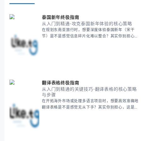
泰国新年终极指南
从入门到精通-攻克泰国新年体验的核心策略
在规划东南亚旅行时，想要深度体验泰国新年（宋干
节）是不是感觉信息碎片化难以整合？其实你别担心，
这种情况很多旅行者都经历过。 本期我们将为你系统
梳理泰国新年文化精髓，提供一套完整的人文体验策
略，帮助你避开游客陷阱，获得原汁原味的节庆体验。
无论你是首次参与还是寻求深度玩法，我们将从基础认
知到高阶玩法全方位为你解析。主要内容包括： - 泰国
新年核心文化解读 -
翻译表格终极指南
从入门到精通的关键技巧-翻译表格的核心策略
与步骤
在开拓海外市场或处理多语言项目时，想要高效准确地
翻译表格是不是感觉无从下手？其实你别担心，这是许
多国际业务拓展者都会遇到的挑战。 本期我们将为你
提供一套经过实战检验的翻译表格方法论，帮助你突破
语言障碍，提升工作效率。 无论你是初次接触还是寻
求优化，我们将系统性地为你拆解关键步骤。主要内容
包括： - 翻译表格前的准备工作 - 核心翻译方法与工具