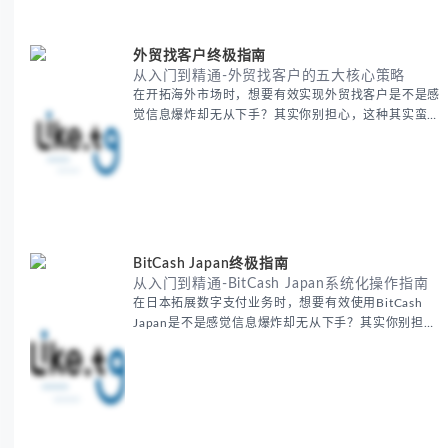
选择 -
外贸找客户终极指南
从入门到精通-外贸找客户的五大核心策略
在开拓海外市场时，想要有效实现外贸找客户是不是感
觉信息爆炸却无从下手？其实你别担心，这种其实蛮多
人经历过的。 本期我们将为你梳理清晰思路，提供一
套经过实战检验的外贸找客户方法论，帮助你少走弯
路，更快看到效果。 无论你是新手起步还是寻求突
破，我们将从基础要点到进阶策略，系统性地为你拆
解。主要内容包括： - 精准定位目标客户群体 - 高效利
用B2B平台和搜索引擎
BitCash Japan终极指南
从入门到精通-BitCash Japan系统化操作指南
在日本拓展数字支付业务时，想要有效使用BitCash
Japan是不是感觉信息爆炸却无从下手？其实你别担
心，这种困扰很多企业都经历过。 本期我们将为你梳
理清晰思路，提供一套经过实战检验的BitCash Japan
运营方法论，帮助你少走弯路，更快实现业务增长。
无论你是新手起步还是寻求突破，我们将从基础要点到
进阶策略，系统性地为你拆解。主要内容包括： -
BitCash