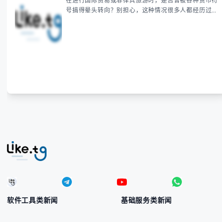
在进行国际贸易或菲律宾旅游时，是否曾被各种货币符
号搞得晕头转向？别担心，这种情况很多人都经历过。
本指南将为你全面解析菲律宾货币符号的规范用法、输
入技巧和常见应用场景，帮助你避免金融交流中的尴尬
错误。 无论你是商务人士、旅行者还是对菲律宾文化
感兴趣的学习者，我们都会系统性地为你讲解： - 菲律
宾比索的标准符号与书写规范 - 在不同设备上输入₱符
号的实用方法 -
软件工具类新闻
基础服务类新闻