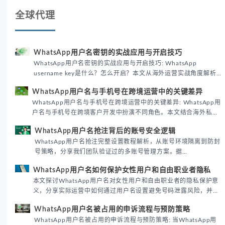
全球代理
WhatsApp用户名密钥的实战应用与开启技巧
WhatsApp用户名密钥的实战应用与开启技巧: WhatsApp
username key是什么？怎么开启？本文从海外运营实战角度解析
WhatsApp用户名密钥的核心价值、开启步骤及常见误区，帮助跨
WhatsApp用户名与手机号在跨境运营中的关键差异
境团队高效触达目标客户。
WhatsApp用户名与手机号在跨境运营中的关键差异: WhatsApp用
户名与手机号在跨境客户开发中扮演不同角色。本文结合海外私域
运营实战经验，解析两者在触达效率、账号安全及客户管理中的实
WhatsApp用户名抢注背后的账号安全逻辑
际差异，帮助团队优化WhatsApp营销策略。
WhatsApp用户名抢注完整设置教程解析，从账号环境隔离到防封
号策略，分享我们团队验证过的多账号管理方案。据
DataReportal 2026趋势报告显示，跨境私域运营中账号矩阵稳定
WhatsApp用户名如何保护女性用户和自由职业者隐私
性直接影响转化率。
本文探讨WhatsApp用户名对女性用户和自由职业者的隐私保护意
义，分享实际运营中如何通过用户名设置避免号码泄露风险，并提
供3种安全使用方案。据DataReportal 2026报告显示，隐私保护
WhatsApp用户名被占用的申诉流程与预防策略
已成为全球数字沟通的首要考量。
WhatsApp用户名被占用的申诉流程与预防策略: 当WhatsApp用