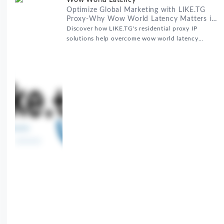
Wow World Latency
Optimize Global Marketing with LIKE.TG
Proxy-Why Wow World Latency Matters in
Global Marketing
Discover how LIKE.TG's residential proxy IP
solutions help overcome wow world latency
challenges in global marketing campaigns with
35M+ clean IPs.