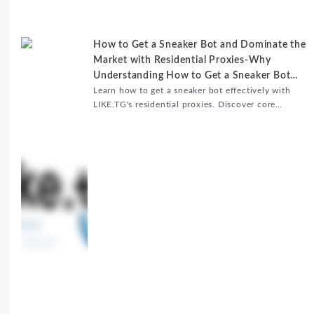
升内容发布效率。
How to Get a Sneaker Bot and Dominate the
Market with Residential Proxies-Why
Understanding How to Get a Sneaker Bot
Matters
Learn how to get a sneaker bot effectively with
LIKE.TG's residential proxies. Discover core
benefits, use cases, and solutions for global
sneaker copping.