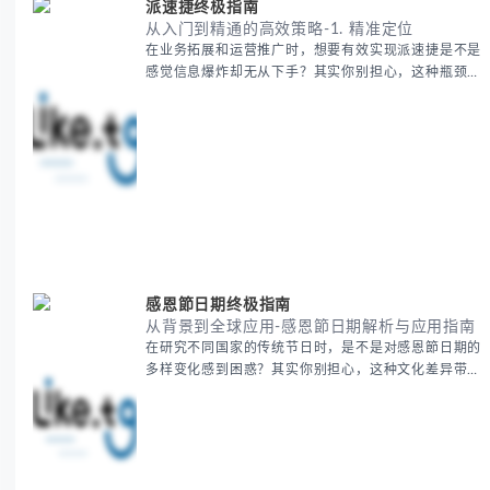
派速捷终极指南
从入门到精通的高效策略-1. 精准定位
在业务拓展和运营推广时，想要有效实现派速捷是不是
感觉信息爆炸却无从下手？其实你别担心，这种瓶颈阶
段是绝大多数团队都经历过的。 本期我们将为你梳理
清晰思路，提供一套经过实战检验的派速捷方法论，帮
助你少走弯路，更快看到增长效果。 无论你是新手起
步还是寻求突破，我们将从基础要点到进阶策略，系统
性地为你拆解。主要内容包括： - 目标市场与用户画像
精准定义 -
感恩節日期终极指南
从背景到全球应用-感恩節日期解析与应用指南
在研究不同国家的传统节日时，是不是对感恩節日期的
多样变化感到困惑？其实你别担心，这种文化差异带来
的疑问是完全正常的。 本期我们将为你系统梳理感恩
節的历史由来、不同国家地区的日期差异，以及日期背
后的文化意义。帮助你清晰掌握这个重要节日的各方面
知识。 无论你是文化研究者、国际商务人士还是单纯
对节日感兴趣，本文将从基础到应用为你全面解析。主