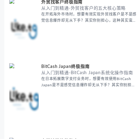
外贸找客户终极指南
从入门到精通-外贸找客户的五大核心策略
在开拓海外市场时，想要有效实现外贸找客户是不是感
觉信息爆炸却无从下手？其实你别担心，这种其实蛮多
人经历过的。 本期我们将为你梳理清晰思路，提供一
套经过实战检验的外贸找客户方法论，帮助你少走弯
路，更快看到效果。 无论你是新手起步还是寻求突
破，我们将从基础要点到进阶策略，系统性地为你拆
解。主要内容包括： - 精准定位目标客户群体 - 高效利
用B2B平台和搜索引擎
BitCash Japan终极指南
从入门到精通-BitCash Japan系统化操作指南
在日本拓展数字支付业务时，想要有效使用BitCash
Japan是不是感觉信息爆炸却无从下手？其实你别担
心，这种困扰很多企业都经历过。 本期我们将为你梳
理清晰思路，提供一套经过实战检验的BitCash Japan
运营方法论，帮助你少走弯路，更快实现业务增长。
无论你是新手起步还是寻求突破，我们将从基础要点到
进阶策略，系统性地为你拆解。主要内容包括： -
BitCash