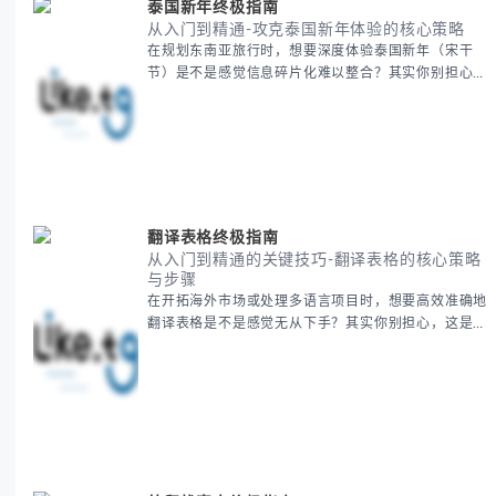
泰国新年终极指南
从入门到精通-攻克泰国新年体验的核心策略
在规划东南亚旅行时，想要深度体验泰国新年（宋干
节）是不是感觉信息碎片化难以整合？其实你别担心，
这种情况很多旅行者都经历过。 本期我们将为你系统
梳理泰国新年文化精髓，提供一套完整的人文体验策
略，帮助你避开游客陷阱，获得原汁原味的节庆体验。
无论你是首次参与还是寻求深度玩法，我们将从基础认
知到高阶玩法全方位为你解析。主要内容包括： - 泰国
新年核心文化解读 -
翻译表格终极指南
从入门到精通的关键技巧-翻译表格的核心策略
与步骤
在开拓海外市场或处理多语言项目时，想要高效准确地
翻译表格是不是感觉无从下手？其实你别担心，这是许
多国际业务拓展者都会遇到的挑战。 本期我们将为你
提供一套经过实战检验的翻译表格方法论，帮助你突破
语言障碍，提升工作效率。 无论你是初次接触还是寻
求优化，我们将系统性地为你拆解关键步骤。主要内容
包括： - 翻译表格前的准备工作 - 核心翻译方法与工具
选择 -