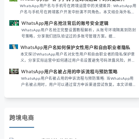
境团队高效触达目标客户。
WhatsApp用户名与手机号在跨境运营中的关键差异: WhatsApp用
户名与手机号在跨境客户开发中扮演不同角色。本文结合海外私域
运营实战经验，解析两者在触达效率、账号安全及客户管理中的实
WhatsApp用户名抢注背后的账号安全逻辑
际差异，帮助团队优化WhatsApp营销策略。
WhatsApp用户名抢注完整设置教程解析，从账号环境隔离到防封
号策略，分享我们团队验证过的多账号管理方案。据
DataReportal 2026趋势报告显示，跨境私域运营中账号矩阵稳定
WhatsApp用户名如何保护女性用户和自由职业者隐私
性直接影响转化率。
本文探讨WhatsApp用户名对女性用户和自由职业者的隐私保护意
义，分享实际运营中如何通过用户名设置避免号码泄露风险，并提
供3种安全使用方案。据DataReportal 2026报告显示，隐私保护
WhatsApp用户名被占用的申诉流程与预防策略
已成为全球数字沟通的首要考量。
WhatsApp用户名被占用的申诉流程与预防策略: 当WhatsApp用
户名被占用时，用户可以通过官方申诉渠道尝试恢复。本文详细解
析申诉步骤、预防措施及常见问题，帮助用户有效管理WhatsApp
账号安全。
跨境电商