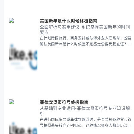
要内容包括： - 感恩節历史起源与背景
美国新年是什么时候终极指南
全面解析与实用建议-系统掌握美国新年的时间
要点
在计划跨国旅行、商务安排或与海外友人联系时，想要
确认美国新年是什么时候是不是感觉需要反复查证？其
实你别担心，这种时区和文化差异带来的困惑很多人都
会遇到。 本期我们将为你全面解析美国新年的时间系
统，并提供跨时区协调的实用技巧，帮助你准确掌握日
期、避开错误认知。 无论你是安排国际会议还是准备
新年祝福，我们将从基础概念到特殊情况应对，系统性
地为你拆解。主要内容包括： -
菲律宾货币符号终极指南
从基础到专业运用-菲律宾货币符号专业知识解
析
在进行国际贸易或菲律宾旅游时，是否曾被各种货币符
号搞得晕头转向？别担心，这种情况很多人都经历过。
本指南将为你全面解析菲律宾货币符号的规范用法、输