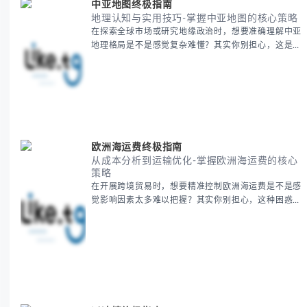
中亚地图终极指南
地理认知与实用技巧-掌握中亚地图的核心策略
在探索全球市场或研究地缘政治时，想要准确理解中亚
地理格局是不是感觉复杂难懂？其实你别担心，这是很
多人都会遇到的挑战。 本期我们将为你系统梳理中亚
地理知识，提供一套实用的地图工具使用技巧，帮助你
快速建立空间认知框架。 无论你是商务人士、学者还
是旅行爱好者，我们将从基础地理要素到进阶应用技
巧，全方位为你解析。主要内容包括： - 中亚五国核心
地理特征速览 -
欧洲海运费终极指南
从成本分析到运输优化-掌握欧洲海运费的核心
策略
在开展跨境贸易时，想要精准控制欧洲海运费是不是感
觉影响因素太多难以把握？其实你别担心，这种困惑很
多外贸从业者都经历过。 本期我们将为你系统解析欧
洲海运费的组成要素，提供一套经过市场验证的降本增
效方法论，帮助你优化供应链成本结构。 无论你是初
次接触海运还是希望提升成本效益，我们将从基础概念
到实操技巧进行全面拆解。主要内容包括： - 欧洲海运
费的五大核心构成要素 -