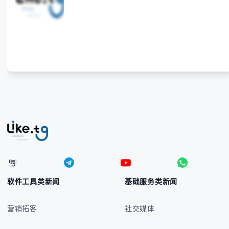
入技巧和常见应用场景，帮助你避免金融交流中的尴尬
错误。 无论你是商务人士、旅行者还是对菲律宾文化
感兴趣的学习者，我们都会系统性地为你讲解： - 菲律
宾比索的标准符号与书写规范 - 在不同设备上输入₱符
号的实用方法 -
软件工具类新闻
基础服务类新闻
营销拓客
社交媒体