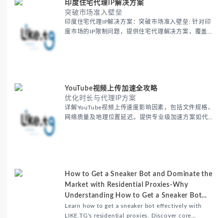
印度住宅代理IP解决方案
突破市场准入壁垒
印度住宅代理IP解决方案：突破市场准入壁垒: 针对印
度市场的IP限制问题，提供住宅代理解决方案，覆盖主
要城市IP池，智能轮换避免风控，助力精准营销、数据
采集和广告投放测试，成功率高达92%。
YouTube视频上传加速全攻略
优化时长与代理IP方案
详解YouTube视频上传速度影响因素，包括文件规格、
网络质量及地理位置延迟。提供专业级加速方案如代理
服务器选址、批量上传工作流和企业级网络优化技巧，
并分享账号安全防护与实战优化建议，助力跨境团队提
升内容发布效率。
How to Get a Sneaker Bot and Dominate the
Market with Residential Proxies-Why
Understanding How to Get a Sneaker Bot
Matters
Learn how to get a sneaker bot effectively with
LIKE.TG's residential proxies. Discover core