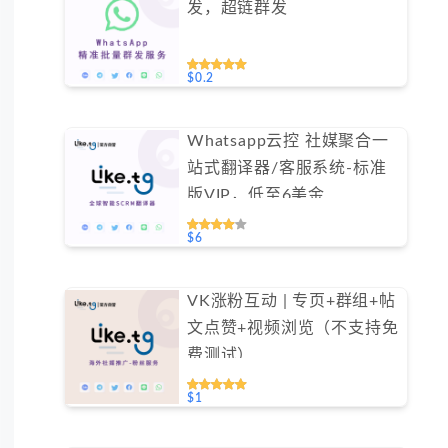
发，超链群发
$0.2
Whatsapp云控 社媒聚合一
站式翻译器/客服系统-标准
版VIP，低至6美金
#FYOK001
$6
VK涨粉互动 | 专页+群组+帖
文点赞+视频浏览（不支持免
费测试）
$1