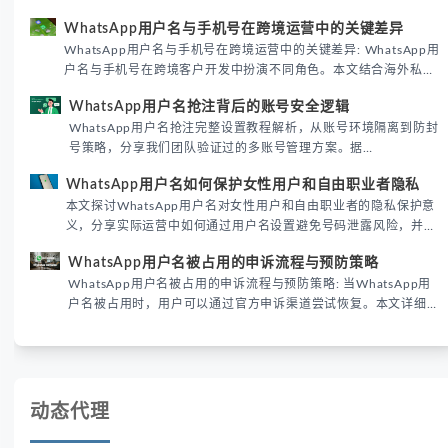
WhatsApp用户名密钥的核心价值、开启步骤及常见误区，帮助跨
WhatsApp用户名与手机号在跨境运营中的关键差异
境团队高效触达目标客户。
WhatsApp用户名与手机号在跨境运营中的关键差异: WhatsApp用
户名与手机号在跨境客户开发中扮演不同角色。本文结合海外私域
运营实战经验，解析两者在触达效率、账号安全及客户管理中的实
WhatsApp用户名抢注背后的账号安全逻辑
际差异，帮助团队优化WhatsApp营销策略。
WhatsApp用户名抢注完整设置教程解析，从账号环境隔离到防封
号策略，分享我们团队验证过的多账号管理方案。据
DataReportal 2026趋势报告显示，跨境私域运营中账号矩阵稳定
WhatsApp用户名如何保护女性用户和自由职业者隐私
性直接影响转化率。
本文探讨WhatsApp用户名对女性用户和自由职业者的隐私保护意
义，分享实际运营中如何通过用户名设置避免号码泄露风险，并提
供3种安全使用方案。据DataReportal 2026报告显示，隐私保护
WhatsApp用户名被占用的申诉流程与预防策略
已成为全球数字沟通的首要考量。
WhatsApp用户名被占用的申诉流程与预防策略: 当WhatsApp用
户名被占用时，用户可以通过官方申诉渠道尝试恢复。本文详细解
析申诉步骤、预防措施及常见问题，帮助用户有效管理WhatsApp
账号安全。
动态代理