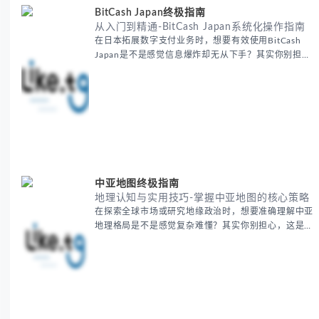
BitCash Japan终极指南
从入门到精通-BitCash Japan系统化操作指南
在日本拓展数字支付业务时，想要有效使用BitCash
Japan是不是感觉信息爆炸却无从下手？其实你别担
心，这种困扰很多企业都经历过。 本期我们将为你梳
理清晰思路，提供一套经过实战检验的BitCash Japan
运营方法论，帮助你少走弯路，更快实现业务增长。
无论你是新手起步还是寻求突破，我们将从基础要点到
进阶策略，系统性地为你拆解。主要内容包括： -
BitCash
中亚地图终极指南
地理认知与实用技巧-掌握中亚地图的核心策略
在探索全球市场或研究地缘政治时，想要准确理解中亚
地理格局是不是感觉复杂难懂？其实你别担心，这是很
多人都会遇到的挑战。 本期我们将为你系统梳理中亚
地理知识，提供一套实用的地图工具使用技巧，帮助你
快速建立空间认知框架。 无论你是商务人士、学者还
是旅行爱好者，我们将从基础地理要素到进阶应用技
巧，全方位为你解析。主要内容包括： - 中亚五国核心
地理特征速览 -