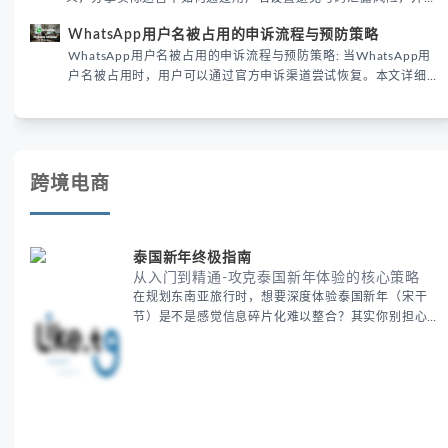
供3种安全使用方案。据DataReportal 2026报告显示，隐私保护
WhatsApp用户名被占用的申诉流程与预防策略
已成为全球数字沟通的首要考量。
WhatsApp用户名被占用的申诉流程与预防策略: 当WhatsApp用
户名被占用时，用户可以通过官方申诉渠道尝试恢复。本文详细解
析申诉步骤、预防措施及常见问题，帮助用户有效管理WhatsApp
账号安全。
跨境电商
泰国新年终极指南
从入门到精通-攻克泰国新年体验的核心策略
在规划东南亚旅行时，想要深度体验泰国新年（宋干
节）是不是感觉信息碎片化难以整合？其实你别担心，
这种情况很多旅行者都经历过。 本期我们将为你系统
梳理泰国新年文化精髓，提供一套完整的人文体验策
略，帮助你避开游客陷阱，获得原汁原味的节庆体验。
无论你是首次参与还是寻求深度玩法，我们将从基础认
知到高阶玩法全方位为你解析。主要内容包括： - 泰国
新年核心文化解读 -