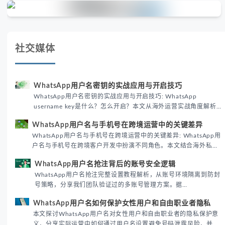
社交媒体
WhatsApp用户名密钥的实战应用与开启技巧
WhatsApp用户名密钥的实战应用与开启技巧: WhatsApp
username key是什么？怎么开启？本文从海外运营实战角度解析
WhatsApp用户名密钥的核心价值、开启步骤及常见误区，帮助跨
WhatsApp用户名与手机号在跨境运营中的关键差异
境团队高效触达目标客户。
WhatsApp用户名与手机号在跨境运营中的关键差异: WhatsApp用
户名与手机号在跨境客户开发中扮演不同角色。本文结合海外私域
运营实战经验，解析两者在触达效率、账号安全及客户管理中的实
WhatsApp用户名抢注背后的账号安全逻辑
际差异，帮助团队优化WhatsApp营销策略。
WhatsApp用户名抢注完整设置教程解析，从账号环境隔离到防封
号策略，分享我们团队验证过的多账号管理方案。据
DataReportal 2026趋势报告显示，跨境私域运营中账号矩阵稳定
WhatsApp用户名如何保护女性用户和自由职业者隐私
性直接影响转化率。
本文探讨WhatsApp用户名对女性用户和自由职业者的隐私保护意
义，分享实际运营中如何通过用户名设置避免号码泄露风险，并提