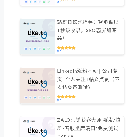
$1
站群蜘蛛池搭建：智能调度
+秒级收录，SEO霸屏加速
器！
$1
LinkedIn涨粉互动 | 公司专
页+个人关注+帖文点赞（不
支持免费测试）
$1
ZALO营销获客大师 群发/拉
群/客服坐席端口*免费测试
#YKZA