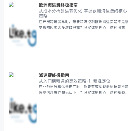
欧洲海运费终极指南
从成本分析到运输优化-掌握欧洲海运费的核心
策略
在开展跨境贸易时，想要精准控制欧洲海运费是不是感
觉影响因素太多难以把握？其实你别担心，这种困惑很
多外贸从业者都经历过。 本期我们将为你系统解析欧
洲海运费的组成要素，提供一套经过市场验证的降本增
效方法论，帮助你优化供应链成本结构。 无论你是初
次接触海运还是希望提升成本效益，我们将从基础概念
到实操技巧进行全面拆解。主要内容包括： - 欧洲海运
费的五大核心构成要素 -
派速捷终极指南
从入门到精通的高效策略-1. 精准定位
在业务拓展和运营推广时，想要有效实现派速捷是不是
感觉信息爆炸却无从下手？其实你别担心，这种瓶颈阶
段是绝大多数团队都经历过的。 本期我们将为你梳理
清晰思路，提供一套经过实战检验的派速捷方法论，帮
助你少走弯路，更快看到增长效果。 无论你是新手起
步还是寻求突破，我们将从基础要点到进阶策略，系统
性地为你拆解。主要内容包括： - 目标市场与用户画像
精准定义 -