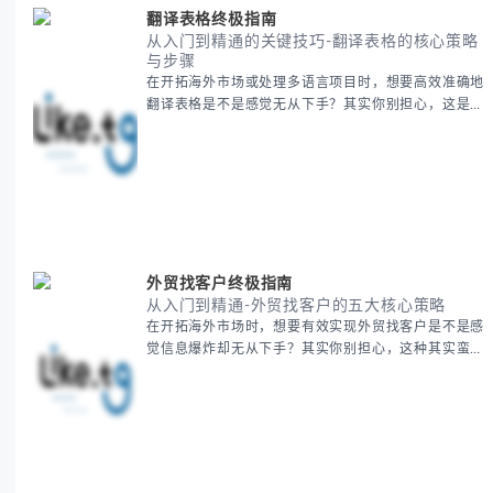
翻译表格终极指南
从入门到精通的关键技巧-翻译表格的核心策略
与步骤
在开拓海外市场或处理多语言项目时，想要高效准确地
翻译表格是不是感觉无从下手？其实你别担心，这是许
多国际业务拓展者都会遇到的挑战。 本期我们将为你
提供一套经过实战检验的翻译表格方法论，帮助你突破
语言障碍，提升工作效率。 无论你是初次接触还是寻
求优化，我们将系统性地为你拆解关键步骤。主要内容
包括： - 翻译表格前的准备工作 - 核心翻译方法与工具
选择 -
外贸找客户终极指南
从入门到精通-外贸找客户的五大核心策略
在开拓海外市场时，想要有效实现外贸找客户是不是感
觉信息爆炸却无从下手？其实你别担心，这种其实蛮多
人经历过的。 本期我们将为你梳理清晰思路，提供一
套经过实战检验的外贸找客户方法论，帮助你少走弯
路，更快看到效果。 无论你是新手起步还是寻求突
破，我们将从基础要点到进阶策略，系统性地为你拆
解。主要内容包括： - 精准定位目标客户群体 - 高效利
用B2B平台和搜索引擎