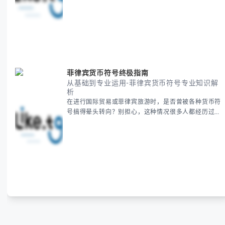
统，并提供跨时区协调的实用技巧，帮助你准确掌握日
期、避开错误认知。 无论你是安排国际会议还是准备
新年祝福，我们将从基础概念到特殊情况应对，系统性
地为你拆解。主要内容包括： -
菲律宾货币符号终极指南
从基础到专业运用-菲律宾货币符号专业知识解
析
在进行国际贸易或菲律宾旅游时，是否曾被各种货币符
号搞得晕头转向？别担心，这种情况很多人都经历过。
本指南将为你全面解析菲律宾货币符号的规范用法、输
入技巧和常见应用场景，帮助你避免金融交流中的尴尬
错误。 无论你是商务人士、旅行者还是对菲律宾文化
感兴趣的学习者，我们都会系统性地为你讲解： - 菲律
宾比索的标准符号与书写规范 - 在不同设备上输入₱符
号的实用方法 -