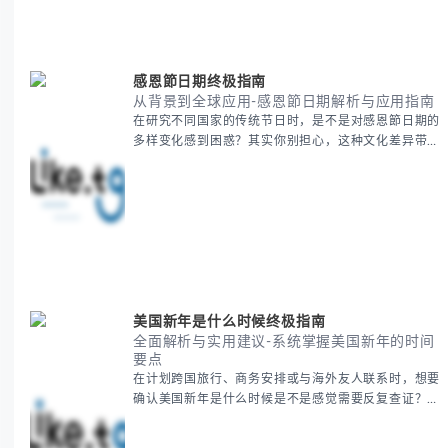
感恩節日期终极指南
从背景到全球应用-感恩節日期解析与应用指南
在研究不同国家的传统节日时，是不是对感恩節日期的
多样变化感到困惑？其实你别担心，这种文化差异带来
的疑问是完全正常的。 本期我们将为你系统梳理感恩
節的历史由来、不同国家地区的日期差异，以及日期背
后的文化意义。帮助你清晰掌握这个重要节日的各方面
知识。 无论你是文化研究者、国际商务人士还是单纯
对节日感兴趣，本文将从基础到应用为你全面解析。主
要内容包括： - 感恩節历史起源与背景
美国新年是什么时候终极指南
全面解析与实用建议-系统掌握美国新年的时间
要点
在计划跨国旅行、商务安排或与海外友人联系时，想要
确认美国新年是什么时候是不是感觉需要反复查证？其
实你别担心，这种时区和文化差异带来的困惑很多人都
会遇到。 本期我们将为你全面解析美国新年的时间系