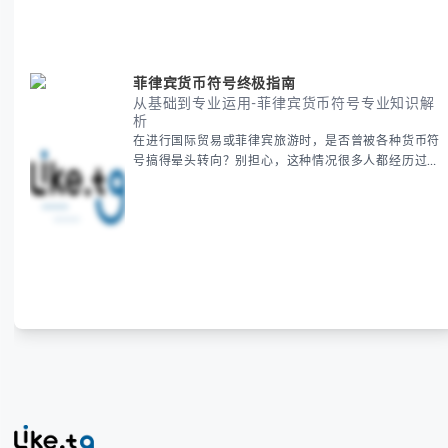
地为你拆解。主要内容包括： -
菲律宾货币符号终极指南
从基础到专业运用-菲律宾货币符号专业知识解
析
在进行国际贸易或菲律宾旅游时，是否曾被各种货币符
号搞得晕头转向？别担心，这种情况很多人都经历过。
本指南将为你全面解析菲律宾货币符号的规范用法、输
入技巧和常见应用场景，帮助你避免金融交流中的尴尬
错误。 无论你是商务人士、旅行者还是对菲律宾文化
感兴趣的学习者，我们都会系统性地为你讲解： - 菲律
宾比索的标准符号与书写规范 - 在不同设备上输入₱符
号的实用方法 -