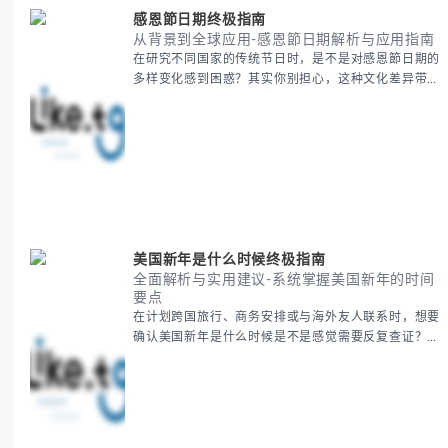
感恩節日期终极指南
从背景到全球应用-感恩節日期解析与应用指南
在研究不同国家的传统节日时，是不是对感恩節日期的
多样变化感到困惑？其实你别担心，这种文化差异带来
的疑问是完全正常的。 本期我们将为你系统梳理感恩
節的历史由来、不同国家地区的日期差异，以及日期背
后的文化意义。帮助你清晰掌握这个重要节日的各方面
知识。 无论你是文化研究者、国际商务人士还是单纯
对节日感兴趣，本文将从基础到应用为你全面解析。主
要内容包括： - 感恩節历史起源与背景
美国新年是什么时候终极指南
全面解析与实用建议-系统掌握美国新年的时间
要点
在计划跨国旅行、商务安排或与海外友人联系时，想要
确认美国新年是什么时候是不是感觉需要反复查证？其
实你别担心，这种时区和文化差异带来的困惑很多人都
会遇到。 本期我们将为你全面解析美国新年的时间系
统，并提供跨时区协调的实用技巧，帮助你准确掌握日
期、避开错误认知。 无论你是安排国际会议还是准备
新年祝福，我们将从基础概念到特殊情况应对，系统性