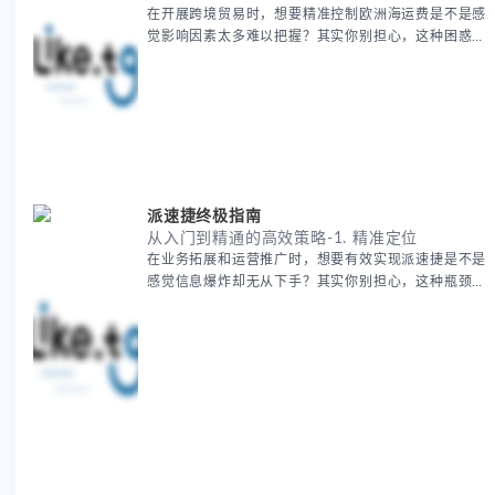
在开展跨境贸易时，想要精准控制欧洲海运费是不是感
觉影响因素太多难以把握？其实你别担心，这种困惑很
多外贸从业者都经历过。 本期我们将为你系统解析欧
洲海运费的组成要素，提供一套经过市场验证的降本增
效方法论，帮助你优化供应链成本结构。 无论你是初
次接触海运还是希望提升成本效益，我们将从基础概念
到实操技巧进行全面拆解。主要内容包括： - 欧洲海运
费的五大核心构成要素 -
派速捷终极指南
从入门到精通的高效策略-1. 精准定位
在业务拓展和运营推广时，想要有效实现派速捷是不是
感觉信息爆炸却无从下手？其实你别担心，这种瓶颈阶
段是绝大多数团队都经历过的。 本期我们将为你梳理
清晰思路，提供一套经过实战检验的派速捷方法论，帮
助你少走弯路，更快看到增长效果。 无论你是新手起
步还是寻求突破，我们将从基础要点到进阶策略，系统
性地为你拆解。主要内容包括： - 目标市场与用户画像
精准定义 -