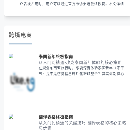
户名被占用时，用户可以通过官方申诉渠道尝试恢复。本文详细解
析申诉步骤、预防措施及常见问题，帮助用户有效管理WhatsApp
账号安全。
跨境电商
泰国新年终极指南
从入门到精通-攻克泰国新年体验的核心策略
在规划东南亚旅行时，想要深度体验泰国新年（宋干
节）是不是感觉信息碎片化难以整合？其实你别担心，
这种情况很多旅行者都经历过。 本期我们将为你系统
梳理泰国新年文化精髓，提供一套完整的人文体验策
略，帮助你避开游客陷阱，获得原汁原味的节庆体验。
无论你是首次参与还是寻求深度玩法，我们将从基础认
知到高阶玩法全方位为你解析。主要内容包括： - 泰国
新年核心文化解读 -
翻译表格终极指南
从入门到精通的关键技巧-翻译表格的核心策略
与步骤