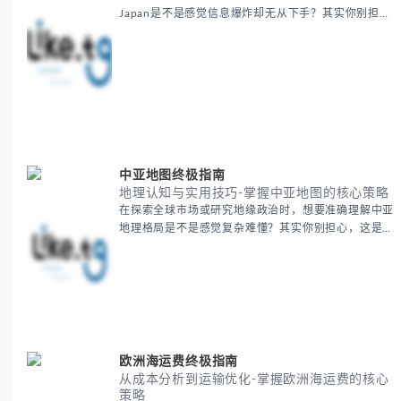
Japan是不是感觉信息爆炸却无从下手？其实你别担
心，这种困扰很多企业都经历过。 本期我们将为你梳
理清晰思路，提供一套经过实战检验的BitCash Japan
运营方法论，帮助你少走弯路，更快实现业务增长。
无论你是新手起步还是寻求突破，我们将从基础要点到
进阶策略，系统性地为你拆解。主要内容包括： -
BitCash
中亚地图终极指南
地理认知与实用技巧-掌握中亚地图的核心策略
在探索全球市场或研究地缘政治时，想要准确理解中亚
地理格局是不是感觉复杂难懂？其实你别担心，这是很
多人都会遇到的挑战。 本期我们将为你系统梳理中亚
地理知识，提供一套实用的地图工具使用技巧，帮助你
快速建立空间认知框架。 无论你是商务人士、学者还
是旅行爱好者，我们将从基础地理要素到进阶应用技
巧，全方位为你解析。主要内容包括： - 中亚五国核心
地理特征速览 -
欧洲海运费终极指南
从成本分析到运输优化-掌握欧洲海运费的核心
策略