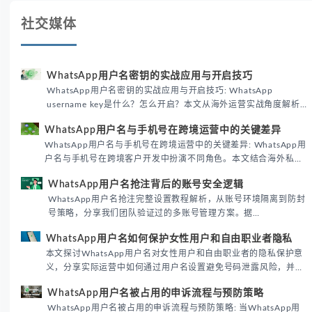
社交媒体
WhatsApp用户名密钥的实战应用与开启技巧
WhatsApp用户名密钥的实战应用与开启技巧: WhatsApp
username key是什么？怎么开启？本文从海外运营实战角度解析
WhatsApp用户名密钥的核心价值、开启步骤及常见误区，帮助跨
WhatsApp用户名与手机号在跨境运营中的关键差异
境团队高效触达目标客户。
WhatsApp用户名与手机号在跨境运营中的关键差异: WhatsApp用
户名与手机号在跨境客户开发中扮演不同角色。本文结合海外私域
运营实战经验，解析两者在触达效率、账号安全及客户管理中的实
WhatsApp用户名抢注背后的账号安全逻辑
际差异，帮助团队优化WhatsApp营销策略。
WhatsApp用户名抢注完整设置教程解析，从账号环境隔离到防封
号策略，分享我们团队验证过的多账号管理方案。据
DataReportal 2026趋势报告显示，跨境私域运营中账号矩阵稳定
WhatsApp用户名如何保护女性用户和自由职业者隐私
性直接影响转化率。
本文探讨WhatsApp用户名对女性用户和自由职业者的隐私保护意
义，分享实际运营中如何通过用户名设置避免号码泄露风险，并提
供3种安全使用方案。据DataReportal 2026报告显示，隐私保护
WhatsApp用户名被占用的申诉流程与预防策略
已成为全球数字沟通的首要考量。
WhatsApp用户名被占用的申诉流程与预防策略: 当WhatsApp用