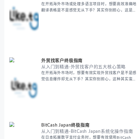
在开拓海外市场或处理多语言项目时，想要高效准确地
翻译表格是不是感觉无从下手？其实你别担心，这是许
多国际业务拓展者都会遇到的挑战。 本期我们将为你
提供一套经过实战检验的翻译表格方法论，帮助你突破
语言障碍，提升工作效率。 无论你是初次接触还是寻
求优化，我们将系统性地为你拆解关键步骤。主要内容
包括： - 翻译表格前的准备工作 - 核心翻译方法与工具
选择 -
外贸找客户终极指南
从入门到精通-外贸找客户的五大核心策略
在开拓海外市场时，想要有效实现外贸找客户是不是感
觉信息爆炸却无从下手？其实你别担心，这种其实蛮多
人经历过的。 本期我们将为你梳理清晰思路，提供一
套经过实战检验的外贸找客户方法论，帮助你少走弯
路，更快看到效果。 无论你是新手起步还是寻求突
破，我们将从基础要点到进阶策略，系统性地为你拆
解。主要内容包括： - 精准定位目标客户群体 - 高效利
用B2B平台和搜索引擎
BitCash Japan终极指南
从入门到精通-BitCash Japan系统化操作指南
在日本拓展数字支付业务时，想要有效使用BitCash