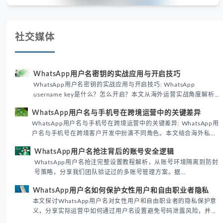
社交媒体
WhatsApp用户名密钥的实战应用与开启技巧
WhatsApp用户名密钥的实战应用与开启技巧: WhatsApp
username key是什么？怎么开启？本文从海外运营实战角度解析
WhatsApp用户名密钥的核心价值、开启步骤及常见误区，帮助跨
WhatsApp用户名与手机号在跨境运营中的关键差异
境团队高效触达目标客户。
WhatsApp用户名与手机号在跨境运营中的关键差异: WhatsApp用
户名与手机号在跨境客户开发中扮演不同角色。本文结合海外私域
运营实战经验，解析两者在触达效率、账号安全及客户管理中的实
WhatsApp用户名抢注背后的账号安全逻辑
际差异，帮助团队优化WhatsApp营销策略。
WhatsApp用户名抢注完整设置教程解析，从账号环境隔离到防封
号策略，分享我们团队验证过的多账号管理方案。据
DataReportal 2026趋势报告显示，跨境私域运营中账号矩阵稳定
WhatsApp用户名如何保护女性用户和自由职业者隐私
性直接影响转化率。
本文探讨WhatsApp用户名对女性用户和自由职业者的隐私保护意
义，分享实际运营中如何通过用户名设置避免号码泄露风险，并提
供3种安全使用方案。据DataReportal 2026报告显示，隐私保护