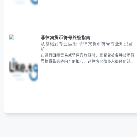
期、避开错误认知。 无论你是安排国际会议还是准备
新年祝福，我们将从基础概念到特殊情况应对，系统性
地为你拆解。主要内容包括： -
菲律宾货币符号终极指南
从基础到专业运用-菲律宾货币符号专业知识解
析
在进行国际贸易或菲律宾旅游时，是否曾被各种货币符
号搞得晕头转向？别担心，这种情况很多人都经历过。
本指南将为你全面解析菲律宾货币符号的规范用法、输
入技巧和常见应用场景，帮助你避免金融交流中的尴尬
错误。 无论你是商务人士、旅行者还是对菲律宾文化
感兴趣的学习者，我们都会系统性地为你讲解： - 菲律
宾比索的标准符号与书写规范 - 在不同设备上输入₱符
号的实用方法 -