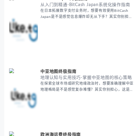
从入门到精通-BitCash Japan系统化操作指南
在日本拓展数字支付业务时，想要有效使用BitCash
Japan是不是感觉信息爆炸却无从下手？其实你别担
心，这种困扰很多企业都经历过。 本期我们将为你梳
理清晰思路，提供一套经过实战检验的BitCash Japan
运营方法论，帮助你少走弯路，更快实现业务增长。
无论你是新手起步还是寻求突破，我们将从基础要点到
进阶策略，系统性地为你拆解。主要内容包括： -
BitCash
中亚地图终极指南
地理认知与实用技巧-掌握中亚地图的核心策略
在探索全球市场或研究地缘政治时，想要准确理解中亚
地理格局是不是感觉复杂难懂？其实你别担心，这是很
多人都会遇到的挑战。 本期我们将为你系统梳理中亚
地理知识，提供一套实用的地图工具使用技巧，帮助你
快速建立空间认知框架。 无论你是商务人士、学者还
是旅行爱好者，我们将从基础地理要素到进阶应用技
巧，全方位为你解析。主要内容包括： - 中亚五国核心
地理特征速览 -
欧洲海运费终极指南