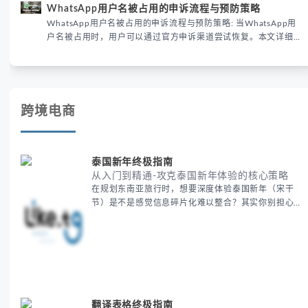
WhatsApp用户名被占用的申诉流程与预防策略
已成为全球数字沟通的首要考量。
WhatsApp用户名被占用的申诉流程与预防策略: 当WhatsApp用
户名被占用时，用户可以通过官方申诉渠道尝试恢复。本文详细解
析申诉步骤、预防措施及常见问题，帮助用户有效管理WhatsApp
账号安全。
跨境电商
泰国新年终极指南
从入门到精通-攻克泰国新年体验的核心策略
在规划东南亚旅行时，想要深度体验泰国新年（宋干
节）是不是感觉信息碎片化难以整合？其实你别担心，
这种情况很多旅行者都经历过。 本期我们将为你系统
梳理泰国新年文化精髓，提供一套完整的人文体验策
略，帮助你避开游客陷阱，获得原汁原味的节庆体验。
无论你是首次参与还是寻求深度玩法，我们将从基础认
知到高阶玩法全方位为你解析。主要内容包括： - 泰国
新年核心文化解读 -
翻译表格终极指南