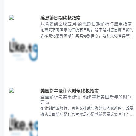
感恩節日期终极指南
从背景到全球应用-感恩節日期解析与应用指南
在研究不同国家的传统节日时，是不是对感恩節日期的
多样变化感到困惑？其实你别担心，这种文化差异带来
的疑问是完全正常的。 本期我们将为你系统梳理感恩
節的历史由来、不同国家地区的日期差异，以及日期背
后的文化意义。帮助你清晰掌握这个重要节日的各方面
知识。 无论你是文化研究者、国际商务人士还是单纯
对节日感兴趣，本文将从基础到应用为你全面解析。主
要内容包括： - 感恩節历史起源与背景
美国新年是什么时候终极指南
全面解析与实用建议-系统掌握美国新年的时间
要点
在计划跨国旅行、商务安排或与海外友人联系时，想要
确认美国新年是什么时候是不是感觉需要反复查证？其
实你别担心，这种时区和文化差异带来的困惑很多人都
会遇到。 本期我们将为你全面解析美国新年的时间系
统，并提供跨时区协调的实用技巧，帮助你准确掌握日