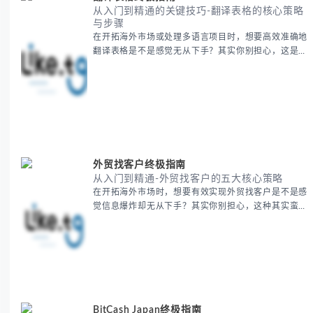
从入门到精通的关键技巧-翻译表格的核心策略
与步骤
在开拓海外市场或处理多语言项目时，想要高效准确地
翻译表格是不是感觉无从下手？其实你别担心，这是许
多国际业务拓展者都会遇到的挑战。 本期我们将为你
提供一套经过实战检验的翻译表格方法论，帮助你突破
语言障碍，提升工作效率。 无论你是初次接触还是寻
求优化，我们将系统性地为你拆解关键步骤。主要内容
包括： - 翻译表格前的准备工作 - 核心翻译方法与工具
选择 -
外贸找客户终极指南
从入门到精通-外贸找客户的五大核心策略
在开拓海外市场时，想要有效实现外贸找客户是不是感
觉信息爆炸却无从下手？其实你别担心，这种其实蛮多
人经历过的。 本期我们将为你梳理清晰思路，提供一
套经过实战检验的外贸找客户方法论，帮助你少走弯
路，更快看到效果。 无论你是新手起步还是寻求突
破，我们将从基础要点到进阶策略，系统性地为你拆
解。主要内容包括： - 精准定位目标客户群体 - 高效利
用B2B平台和搜索引擎
BitCash Japan终极指南