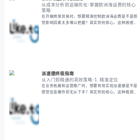
从成本分析到运输优化-掌握欧洲海运费的核心
策略
在开展跨境贸易时，想要精准控制欧洲海运费是不是感
觉影响因素太多难以把握？其实你别担心，这种困惑很
多外贸从业者都经历过。 本期我们将为你系统解析欧
洲海运费的组成要素，提供一套经过市场验证的降本增
效方法论，帮助你优化供应链成本结构。 无论你是初
次接触海运还是希望提升成本效益，我们将从基础概念
到实操技巧进行全面拆解。主要内容包括： - 欧洲海运
费的五大核心构成要素 -
派速捷终极指南
从入门到精通的高效策略-1. 精准定位
在业务拓展和运营推广时，想要有效实现派速捷是不是
感觉信息爆炸却无从下手？其实你别担心，这种瓶颈阶
段是绝大多数团队都经历过的。 本期我们将为你梳理
清晰思路，提供一套经过实战检验的派速捷方法论，帮
助你少走弯路，更快看到增长效果。 无论你是新手起
步还是寻求突破，我们将从基础要点到进阶策略，系统
性地为你拆解。主要内容包括： - 目标市场与用户画像
精准定义 -