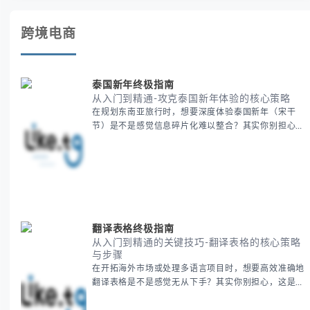
跨境电商
泰国新年终极指南
从入门到精通-攻克泰国新年体验的核心策略
在规划东南亚旅行时，想要深度体验泰国新年（宋干
节）是不是感觉信息碎片化难以整合？其实你别担心，
这种情况很多旅行者都经历过。 本期我们将为你系统
梳理泰国新年文化精髓，提供一套完整的人文体验策
略，帮助你避开游客陷阱，获得原汁原味的节庆体验。
无论你是首次参与还是寻求深度玩法，我们将从基础认
知到高阶玩法全方位为你解析。主要内容包括： - 泰国
新年核心文化解读 -
翻译表格终极指南
从入门到精通的关键技巧-翻译表格的核心策略
与步骤
在开拓海外市场或处理多语言项目时，想要高效准确地
翻译表格是不是感觉无从下手？其实你别担心，这是许
多国际业务拓展者都会遇到的挑战。 本期我们将为你