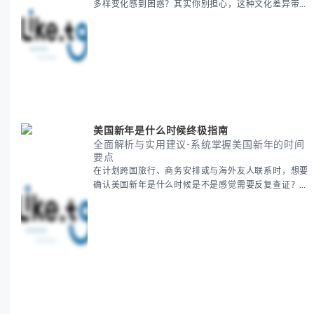
多样变化感到困惑？其实你别担心，这种文化差异带来
的疑问是完全正常的。 本期我们将为你系统梳理感恩
節的历史由来、不同国家地区的日期差异，以及日期背
后的文化意义。帮助你清晰掌握这个重要节日的各方面
知识。 无论你是文化研究者、国际商务人士还是单纯
对节日感兴趣，本文将从基础到应用为你全面解析。主
要内容包括： - 感恩節历史起源与背景
美国新年是什么时候终极指南
全面解析与实用建议-系统掌握美国新年的时间
要点
在计划跨国旅行、商务安排或与海外友人联系时，想要
确认美国新年是什么时候是不是感觉需要反复查证？其
实你别担心，这种时区和文化差异带来的困惑很多人都
会遇到。 本期我们将为你全面解析美国新年的时间系
统，并提供跨时区协调的实用技巧，帮助你准确掌握日
期、避开错误认知。 无论你是安排国际会议还是准备
新年祝福，我们将从基础概念到特殊情况应对，系统性
地为你拆解。主要内容包括： -