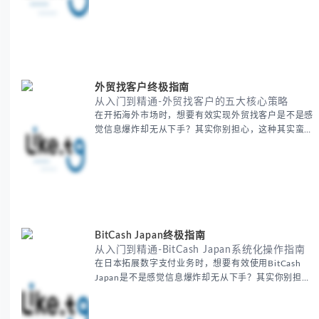
提供一套经过实战检验的翻译表格方法论，帮助你突破
语言障碍，提升工作效率。 无论你是初次接触还是寻
求优化，我们将系统性地为你拆解关键步骤。主要内容
包括： - 翻译表格前的准备工作 - 核心翻译方法与工具
选择 -
外贸找客户终极指南
从入门到精通-外贸找客户的五大核心策略
在开拓海外市场时，想要有效实现外贸找客户是不是感
觉信息爆炸却无从下手？其实你别担心，这种其实蛮多
人经历过的。 本期我们将为你梳理清晰思路，提供一
套经过实战检验的外贸找客户方法论，帮助你少走弯
路，更快看到效果。 无论你是新手起步还是寻求突
破，我们将从基础要点到进阶策略，系统性地为你拆
解。主要内容包括： - 精准定位目标客户群体 - 高效利
用B2B平台和搜索引擎
BitCash Japan终极指南
从入门到精通-BitCash Japan系统化操作指南
在日本拓展数字支付业务时，想要有效使用BitCash
Japan是不是感觉信息爆炸却无从下手？其实你别担
心，这种困扰很多企业都经历过。 本期我们将为你梳
理清晰思路，提供一套经过实战检验的BitCash Japan