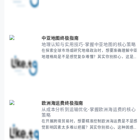
运营方法论，帮助你少走弯路，更快实现业务增长。
无论你是新手起步还是寻求突破，我们将从基础要点到
进阶策略，系统性地为你拆解。主要内容包括： -
BitCash
中亚地图终极指南
地理认知与实用技巧-掌握中亚地图的核心策略
在探索全球市场或研究地缘政治时，想要准确理解中亚
地理格局是不是感觉复杂难懂？其实你别担心，这是很
多人都会遇到的挑战。 本期我们将为你系统梳理中亚
地理知识，提供一套实用的地图工具使用技巧，帮助你
快速建立空间认知框架。 无论你是商务人士、学者还
是旅行爱好者，我们将从基础地理要素到进阶应用技
巧，全方位为你解析。主要内容包括： - 中亚五国核心
地理特征速览 -
欧洲海运费终极指南
从成本分析到运输优化-掌握欧洲海运费的核心
策略
在开展跨境贸易时，想要精准控制欧洲海运费是不是感
觉影响因素太多难以把握？其实你别担心，这种困惑很
多外贸从业者都经历过。 本期我们将为你系统解析欧