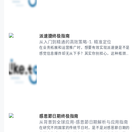
洲海运费的组成要素，提供一套经过市场验证的降本增
效方法论，帮助你优化供应链成本结构。 无论你是初
次接触海运还是希望提升成本效益，我们将从基础概念
到实操技巧进行全面拆解。主要内容包括： - 欧洲海运
费的五大核心构成要素 -
派速捷终极指南
从入门到精通的高效策略-1. 精准定位
在业务拓展和运营推广时，想要有效实现派速捷是不是
感觉信息爆炸却无从下手？其实你别担心，这种瓶颈阶
段是绝大多数团队都经历过的。 本期我们将为你梳理
清晰思路，提供一套经过实战检验的派速捷方法论，帮
助你少走弯路，更快看到增长效果。 无论你是新手起
步还是寻求突破，我们将从基础要点到进阶策略，系统
性地为你拆解。主要内容包括： - 目标市场与用户画像
精准定义 -
感恩節日期终极指南
从背景到全球应用-感恩節日期解析与应用指南
在研究不同国家的传统节日时，是不是对感恩節日期的