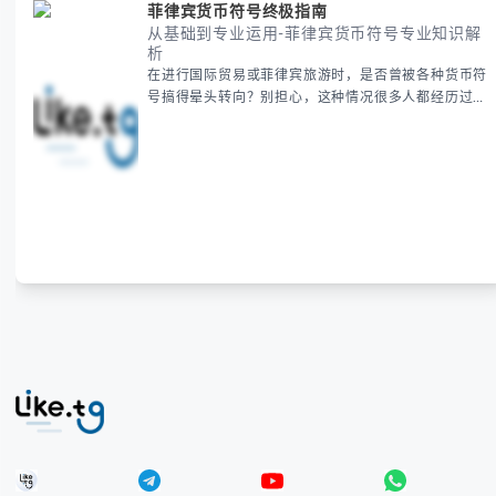
菲律宾货币符号终极指南
从基础到专业运用-菲律宾货币符号专业知识解
析
在进行国际贸易或菲律宾旅游时，是否曾被各种货币符
号搞得晕头转向？别担心，这种情况很多人都经历过。
本指南将为你全面解析菲律宾货币符号的规范用法、输
入技巧和常见应用场景，帮助你避免金融交流中的尴尬
错误。 无论你是商务人士、旅行者还是对菲律宾文化
感兴趣的学习者，我们都会系统性地为你讲解： - 菲律
宾比索的标准符号与书写规范 - 在不同设备上输入₱符
号的实用方法 -