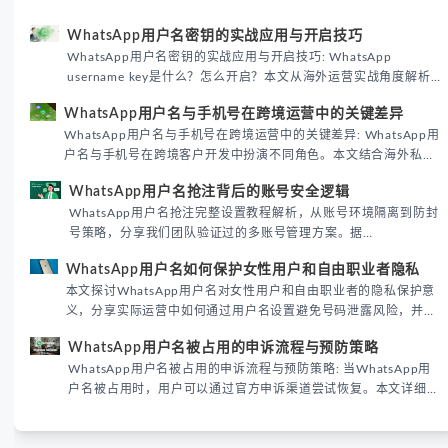
WhatsApp用户名密钥的实战应用与开启技巧
WhatsApp用户名密钥的实战应用与开启技巧: WhatsApp
username key是什么？怎么开启？本文从海外运营实战角度解析
WhatsApp用户名密钥的核心价值、开启步骤及常见误区，帮助跨
WhatsApp用户名与手机号在跨境运营中的关键差异
境团队高效触达目标客户。
WhatsApp用户名与手机号在跨境运营中的关键差异: WhatsApp用
户名与手机号在跨境客户开发中扮演不同角色。本文结合海外私域
运营实战经验，解析两者在触达效率、账号安全及客户管理中的实
WhatsApp用户名抢注背后的账号安全逻辑
际差异，帮助团队优化WhatsApp营销策略。
WhatsApp用户名抢注完整设置教程解析，从账号环境隔离到防封
号策略，分享我们团队验证过的多账号管理方案。据
DataReportal 2026趋势报告显示，跨境私域运营中账号矩阵稳定
WhatsApp用户名如何保护女性用户和自由职业者隐私
性直接影响转化率。
本文探讨WhatsApp用户名对女性用户和自由职业者的隐私保护意
义，分享实际运营中如何通过用户名设置避免号码泄露风险，并提
供3种安全使用方案。据DataReportal 2026报告显示，隐私保护
WhatsApp用户名被占用的申诉流程与预防策略
已成为全球数字沟通的首要考量。
WhatsApp用户名被占用的申诉流程与预防策略: 当WhatsApp用
户名被占用时，用户可以通过官方申诉渠道尝试恢复。本文详细解
析申诉步骤、预防措施及常见问题，帮助用户有效管理WhatsApp
账号安全。