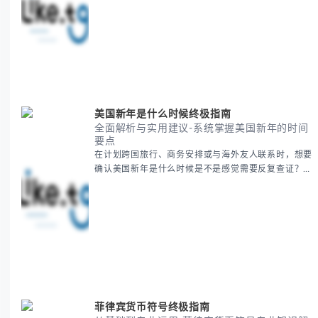
的疑问是完全正常的。 本期我们将为你系统梳理感恩
節的历史由来、不同国家地区的日期差异，以及日期背
后的文化意义。帮助你清晰掌握这个重要节日的各方面
知识。 无论你是文化研究者、国际商务人士还是单纯
对节日感兴趣，本文将从基础到应用为你全面解析。主
要内容包括： - 感恩節历史起源与背景
美国新年是什么时候终极指南
全面解析与实用建议-系统掌握美国新年的时间
要点
在计划跨国旅行、商务安排或与海外友人联系时，想要
确认美国新年是什么时候是不是感觉需要反复查证？其
实你别担心，这种时区和文化差异带来的困惑很多人都
会遇到。 本期我们将为你全面解析美国新年的时间系
统，并提供跨时区协调的实用技巧，帮助你准确掌握日
期、避开错误认知。 无论你是安排国际会议还是准备
新年祝福，我们将从基础概念到特殊情况应对，系统性
地为你拆解。主要内容包括： -
菲律宾货币符号终极指南