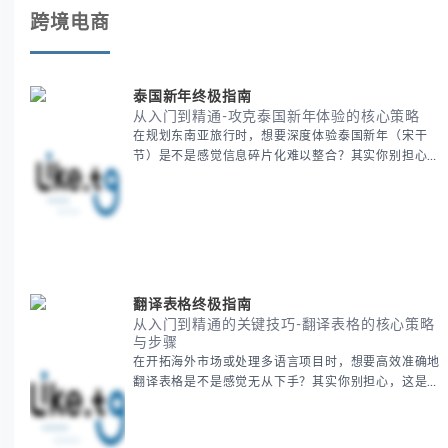
跨境电商
泰国新年终极指南
从入门到精通-攻克泰国新年体验的核心策略
在规划东南亚旅行时，想要深度体验泰国新年（宋干
节）是不是感觉信息碎片化难以整合？其实你别担心，
这种情况很多旅行者都经历过。 本期我们将为你系统
梳理泰国新年文化精髓，提供一套完整的人文体验策
略，帮助你避开游客陷阱，获得原汁原味的节庆体验。
无论你是首次参与还是寻求深度玩法，我们将从基础认
知到高阶玩法全方位为你解析。主要内容包括： - 泰国
新年核心文化解读 -
翻译表格终极指南
从入门到精通的关键技巧-翻译表格的核心策略
与步骤
在开拓海外市场或处理多语言项目时，想要高效准确地
翻译表格是不是感觉无从下手？其实你别担心，这是许
多国际业务拓展者都会遇到的挑战。 本期我们将为你
提供一套经过实战检验的翻译表格方法论，帮助你突破
语言障碍，提升工作效率。 无论你是初次接触还是寻