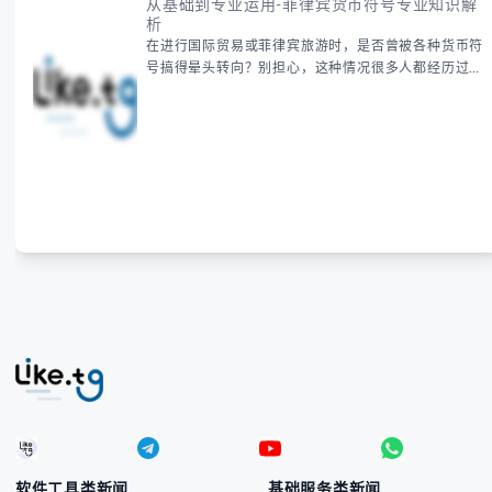
从基础到专业运用-菲律宾货币符号专业知识解
析
在进行国际贸易或菲律宾旅游时，是否曾被各种货币符
号搞得晕头转向？别担心，这种情况很多人都经历过。
本指南将为你全面解析菲律宾货币符号的规范用法、输
入技巧和常见应用场景，帮助你避免金融交流中的尴尬
错误。 无论你是商务人士、旅行者还是对菲律宾文化
感兴趣的学习者，我们都会系统性地为你讲解： - 菲律
宾比索的标准符号与书写规范 - 在不同设备上输入₱符
号的实用方法 -
软件工具类新闻
基础服务类新闻