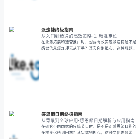
次接触海运还是希望提升成本效益，我们将从基础概念
到实操技巧进行全面拆解。主要内容包括： - 欧洲海运
费的五大核心构成要素 -
派速捷终极指南
从入门到精通的高效策略-1. 精准定位
在业务拓展和运营推广时，想要有效实现派速捷是不是
感觉信息爆炸却无从下手？其实你别担心，这种瓶颈阶
段是绝大多数团队都经历过的。 本期我们将为你梳理
清晰思路，提供一套经过实战检验的派速捷方法论，帮
助你少走弯路，更快看到增长效果。 无论你是新手起
步还是寻求突破，我们将从基础要点到进阶策略，系统
性地为你拆解。主要内容包括： - 目标市场与用户画像
精准定义 -
感恩節日期终极指南
从背景到全球应用-感恩節日期解析与应用指南
在研究不同国家的传统节日时，是不是对感恩節日期的
多样变化感到困惑？其实你别担心，这种文化差异带来