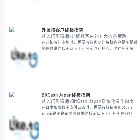
求优化，我们将系统性地为你拆解关键步骤。主要内容
包括： - 翻译表格前的准备工作 - 核心翻译方法与工具
选择 -
外贸找客户终极指南
从入门到精通-外贸找客户的五大核心策略
在开拓海外市场时，想要有效实现外贸找客户是不是感
觉信息爆炸却无从下手？其实你别担心，这种其实蛮多
人经历过的。 本期我们将为你梳理清晰思路，提供一
套经过实战检验的外贸找客户方法论，帮助你少走弯
路，更快看到效果。 无论你是新手起步还是寻求突
破，我们将从基础要点到进阶策略，系统性地为你拆
解。主要内容包括： - 精准定位目标客户群体 - 高效利
用B2B平台和搜索引擎
BitCash Japan终极指南
从入门到精通-BitCash Japan系统化操作指南
在日本拓展数字支付业务时，想要有效使用BitCash
Japan是不是感觉信息爆炸却无从下手？其实你别担
心，这种困扰很多企业都经历过。 本期我们将为你梳
理清晰思路，提供一套经过实战检验的BitCash Japan
运营方法论，帮助你少走弯路，更快实现业务增长。
无论你是新手起步还是寻求突破，我们将从基础要点到