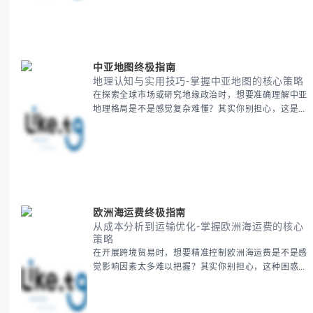
进阶策略，系统性地为你拆解。主要内容包括： -
BitCash
中亚地图终极指南
地理认知与实用技巧-掌握中亚地图的核心策略
在探索全球市场或研究地缘政治时，想要准确理解中亚
地理格局是不是感觉复杂难懂？其实你别担心，这是很
多人都会遇到的挑战。 本期我们将为你系统梳理中亚
地理知识，提供一套实用的地图工具使用技巧，帮助你
快速建立空间认知框架。 无论你是商务人士、学者还
是旅行爱好者，我们将从基础地理要素到进阶应用技
巧，全方位为你解析。主要内容包括： - 中亚五国核心
地理特征速览 -
欧洲海运费终极指南
从成本分析到运输优化-掌握欧洲海运费的核心
策略
在开展跨境贸易时，想要精准控制欧洲海运费是不是感
觉影响因素太多难以把握？其实你别担心，这种困惑很
多外贸从业者都经历过。 本期我们将为你系统解析欧
洲海运费的组成要素，提供一套经过市场验证的降本增
效方法论，帮助你优化供应链成本结构。 无论你是初