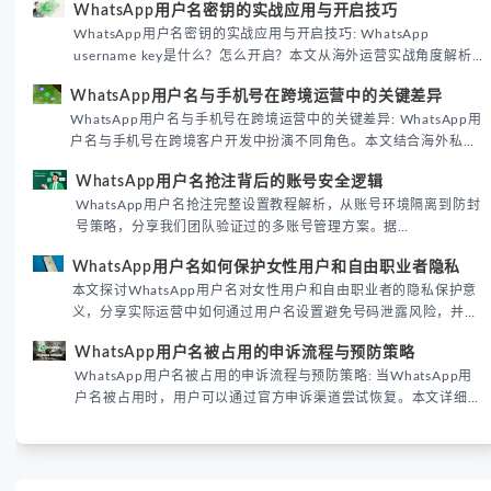
WhatsApp用户名密钥的实战应用与开启技巧
WhatsApp用户名密钥的实战应用与开启技巧: WhatsApp
username key是什么？怎么开启？本文从海外运营实战角度解析
WhatsApp用户名密钥的核心价值、开启步骤及常见误区，帮助跨
WhatsApp用户名与手机号在跨境运营中的关键差异
境团队高效触达目标客户。
WhatsApp用户名与手机号在跨境运营中的关键差异: WhatsApp用
户名与手机号在跨境客户开发中扮演不同角色。本文结合海外私域
运营实战经验，解析两者在触达效率、账号安全及客户管理中的实
WhatsApp用户名抢注背后的账号安全逻辑
际差异，帮助团队优化WhatsApp营销策略。
WhatsApp用户名抢注完整设置教程解析，从账号环境隔离到防封
号策略，分享我们团队验证过的多账号管理方案。据
DataReportal 2026趋势报告显示，跨境私域运营中账号矩阵稳定
WhatsApp用户名如何保护女性用户和自由职业者隐私
性直接影响转化率。
本文探讨WhatsApp用户名对女性用户和自由职业者的隐私保护意
义，分享实际运营中如何通过用户名设置避免号码泄露风险，并提
供3种安全使用方案。据DataReportal 2026报告显示，隐私保护
WhatsApp用户名被占用的申诉流程与预防策略
已成为全球数字沟通的首要考量。
WhatsApp用户名被占用的申诉流程与预防策略: 当WhatsApp用
户名被占用时，用户可以通过官方申诉渠道尝试恢复。本文详细解
析申诉步骤、预防措施及常见问题，帮助用户有效管理WhatsApp
账号安全。