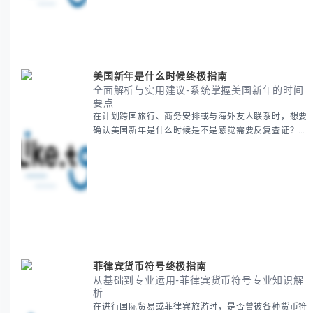
知识。 无论你是文化研究者、国际商务人士还是单纯
对节日感兴趣，本文将从基础到应用为你全面解析。主
要内容包括： - 感恩節历史起源与背景
美国新年是什么时候终极指南
全面解析与实用建议-系统掌握美国新年的时间
要点
在计划跨国旅行、商务安排或与海外友人联系时，想要
确认美国新年是什么时候是不是感觉需要反复查证？其
实你别担心，这种时区和文化差异带来的困惑很多人都
会遇到。 本期我们将为你全面解析美国新年的时间系
统，并提供跨时区协调的实用技巧，帮助你准确掌握日
期、避开错误认知。 无论你是安排国际会议还是准备
新年祝福，我们将从基础概念到特殊情况应对，系统性
地为你拆解。主要内容包括： -
菲律宾货币符号终极指南
从基础到专业运用-菲律宾货币符号专业知识解
析
在进行国际贸易或菲律宾旅游时，是否曾被各种货币符