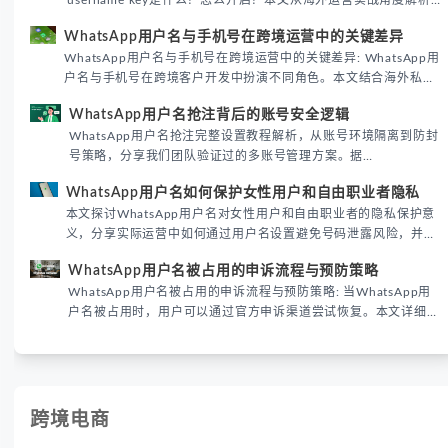
username key是什么？怎么开启？本文从海外运营实战角度解析
WhatsApp用户名密钥的核心价值、开启步骤及常见误区，帮助跨
WhatsApp用户名与手机号在跨境运营中的关键差异
境团队高效触达目标客户。
WhatsApp用户名与手机号在跨境运营中的关键差异: WhatsApp用
户名与手机号在跨境客户开发中扮演不同角色。本文结合海外私域
运营实战经验，解析两者在触达效率、账号安全及客户管理中的实
WhatsApp用户名抢注背后的账号安全逻辑
际差异，帮助团队优化WhatsApp营销策略。
WhatsApp用户名抢注完整设置教程解析，从账号环境隔离到防封
号策略，分享我们团队验证过的多账号管理方案。据
DataReportal 2026趋势报告显示，跨境私域运营中账号矩阵稳定
WhatsApp用户名如何保护女性用户和自由职业者隐私
性直接影响转化率。
本文探讨WhatsApp用户名对女性用户和自由职业者的隐私保护意
义，分享实际运营中如何通过用户名设置避免号码泄露风险，并提
供3种安全使用方案。据DataReportal 2026报告显示，隐私保护
WhatsApp用户名被占用的申诉流程与预防策略
已成为全球数字沟通的首要考量。
WhatsApp用户名被占用的申诉流程与预防策略: 当WhatsApp用
户名被占用时，用户可以通过官方申诉渠道尝试恢复。本文详细解
析申诉步骤、预防措施及常见问题，帮助用户有效管理WhatsApp
账号安全。
跨境电商