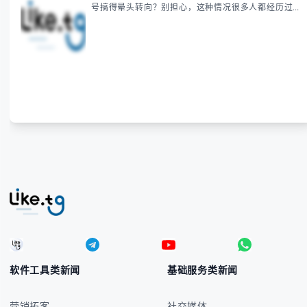
号搞得晕头转向？别担心，这种情况很多人都经历过。
本指南将为你全面解析菲律宾货币符号的规范用法、输
入技巧和常见应用场景，帮助你避免金融交流中的尴尬
错误。 无论你是商务人士、旅行者还是对菲律宾文化
感兴趣的学习者，我们都会系统性地为你讲解： - 菲律
宾比索的标准符号与书写规范 - 在不同设备上输入₱符
号的实用方法 -
软件工具类新闻
基础服务类新闻