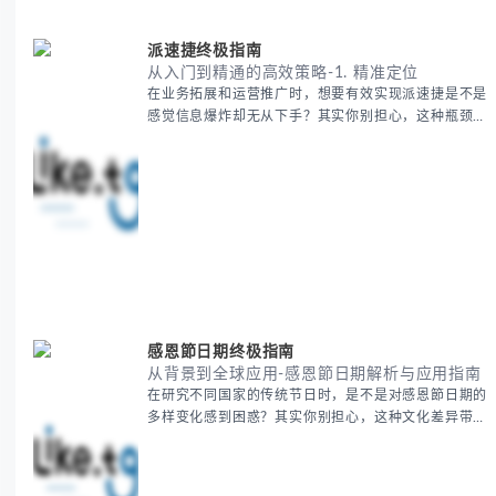
费的五大核心构成要素 -
派速捷终极指南
从入门到精通的高效策略-1. 精准定位
在业务拓展和运营推广时，想要有效实现派速捷是不是
感觉信息爆炸却无从下手？其实你别担心，这种瓶颈阶
段是绝大多数团队都经历过的。 本期我们将为你梳理
清晰思路，提供一套经过实战检验的派速捷方法论，帮
助你少走弯路，更快看到增长效果。 无论你是新手起
步还是寻求突破，我们将从基础要点到进阶策略，系统
性地为你拆解。主要内容包括： - 目标市场与用户画像
精准定义 -
感恩節日期终极指南
从背景到全球应用-感恩節日期解析与应用指南
在研究不同国家的传统节日时，是不是对感恩節日期的
多样变化感到困惑？其实你别担心，这种文化差异带来
的疑问是完全正常的。 本期我们将为你系统梳理感恩
節的历史由来、不同国家地区的日期差异，以及日期背
后的文化意义。帮助你清晰掌握这个重要节日的各方面