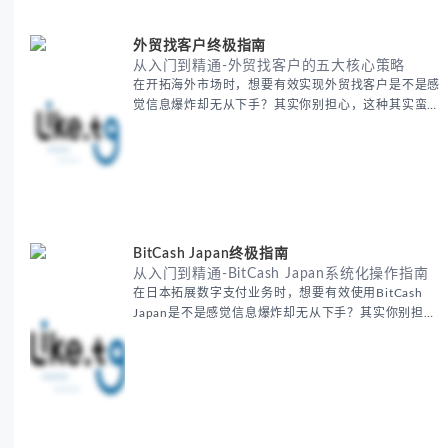
选择 -
外贸找客户终极指南
从入门到精通-外贸找客户的五大核心策略
在开拓海外市场时，想要有效实现外贸找客户是不是感
觉信息爆炸却无从下手？其实你别担心，这种其实蛮多
人经历过的。 本期我们将为你梳理清晰思路，提供一
套经过实战检验的外贸找客户方法论，帮助你少走弯
路，更快看到效果。 无论你是新手起步还是寻求突
破，我们将从基础要点到进阶策略，系统性地为你拆
解。主要内容包括： - 精准定位目标客户群体 - 高效利
用B2B平台和搜索引擎
BitCash Japan终极指南
从入门到精通-BitCash Japan系统化操作指南
在日本拓展数字支付业务时，想要有效使用BitCash
Japan是不是感觉信息爆炸却无从下手？其实你别担
心，这种困扰很多企业都经历过。 本期我们将为你梳
理清晰思路，提供一套经过实战检验的BitCash Japan
运营方法论，帮助你少走弯路，更快实现业务增长。
无论你是新手起步还是寻求突破，我们将从基础要点到
进阶策略，系统性地为你拆解。主要内容包括： -
BitCash