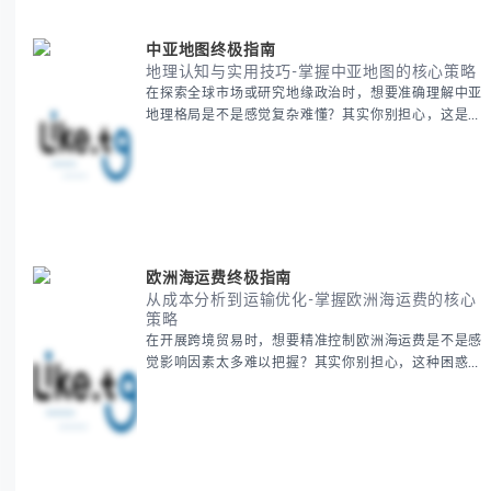
中亚地图终极指南
地理认知与实用技巧-掌握中亚地图的核心策略
在探索全球市场或研究地缘政治时，想要准确理解中亚
地理格局是不是感觉复杂难懂？其实你别担心，这是很
多人都会遇到的挑战。 本期我们将为你系统梳理中亚
地理知识，提供一套实用的地图工具使用技巧，帮助你
快速建立空间认知框架。 无论你是商务人士、学者还
是旅行爱好者，我们将从基础地理要素到进阶应用技
巧，全方位为你解析。主要内容包括： - 中亚五国核心
地理特征速览 -
欧洲海运费终极指南
从成本分析到运输优化-掌握欧洲海运费的核心
策略
在开展跨境贸易时，想要精准控制欧洲海运费是不是感
觉影响因素太多难以把握？其实你别担心，这种困惑很
多外贸从业者都经历过。 本期我们将为你系统解析欧
洲海运费的组成要素，提供一套经过市场验证的降本增
效方法论，帮助你优化供应链成本结构。 无论你是初
次接触海运还是希望提升成本效益，我们将从基础概念
到实操技巧进行全面拆解。主要内容包括： - 欧洲海运