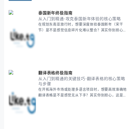
泰国新年终极指南
从入门到精通-攻克泰国新年体验的核心策略
在规划东南亚旅行时，想要深度体验泰国新年（宋干
节）是不是感觉信息碎片化难以整合？其实你别担心，
这种情况很多旅行者都经历过。 本期我们将为你系统
梳理泰国新年文化精髓，提供一套完整的人文体验策
略，帮助你避开游客陷阱，获得原汁原味的节庆体验。
无论你是首次参与还是寻求深度玩法，我们将从基础认
知到高阶玩法全方位为你解析。主要内容包括： - 泰国
新年核心文化解读 -
翻译表格终极指南
从入门到精通的关键技巧-翻译表格的核心策略
与步骤
在开拓海外市场或处理多语言项目时，想要高效准确地
翻译表格是不是感觉无从下手？其实你别担心，这是许
多国际业务拓展者都会遇到的挑战。 本期我们将为你
提供一套经过实战检验的翻译表格方法论，帮助你突破
语言障碍，提升工作效率。 无论你是初次接触还是寻
求优化，我们将系统性地为你拆解关键步骤。主要内容
包括： - 翻译表格前的准备工作 - 核心翻译方法与工具