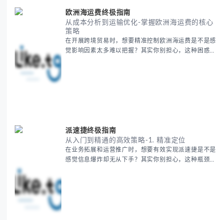
欧洲海运费终极指南
从成本分析到运输优化-掌握欧洲海运费的核心
策略
在开展跨境贸易时，想要精准控制欧洲海运费是不是感
觉影响因素太多难以把握？其实你别担心，这种困惑很
多外贸从业者都经历过。 本期我们将为你系统解析欧
洲海运费的组成要素，提供一套经过市场验证的降本增
效方法论，帮助你优化供应链成本结构。 无论你是初
次接触海运还是希望提升成本效益，我们将从基础概念
到实操技巧进行全面拆解。主要内容包括： - 欧洲海运
费的五大核心构成要素 -
派速捷终极指南
从入门到精通的高效策略-1. 精准定位
在业务拓展和运营推广时，想要有效实现派速捷是不是
感觉信息爆炸却无从下手？其实你别担心，这种瓶颈阶
段是绝大多数团队都经历过的。 本期我们将为你梳理
清晰思路，提供一套经过实战检验的派速捷方法论，帮
助你少走弯路，更快看到增长效果。 无论你是新手起
步还是寻求突破，我们将从基础要点到进阶策略，系统
性地为你拆解。主要内容包括： - 目标市场与用户画像
精准定义 -