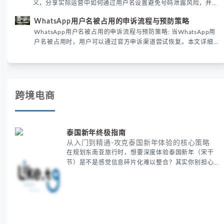
义，分享实际运营中如何通过用户名设置避免号码泄露风险，并提
供3种安全使用方案。据DataReportal 2026报告显示，隐私保护
WhatsApp用户名被占用的申诉流程与预防策略
已成为全球数字沟通的首要考量。
WhatsApp用户名被占用的申诉流程与预防策略: 当WhatsApp用
户名被占用时，用户可以通过官方申诉渠道尝试恢复。本文详细解
析申诉步骤、预防措施及常见问题，帮助用户有效管理WhatsApp
账号安全。
跨境电商
泰国新年终极指南
从入门到精通-攻克泰国新年体验的核心策略
在规划东南亚旅行时，想要深度体验泰国新年（宋干
节）是不是感觉信息碎片化难以整合？其实你别担心，
这种情况很多旅行者都经历过。 本期我们将为你系统
梳理泰国新年文化精髓，提供一套完整的人文体验策
略，帮助你避开游客陷阱，获得原汁原味的节庆体验。
无论你是首次参与还是寻求深度玩法，我们将从基础认
知到高阶玩法全方位为你解析。主要内容包括： - 泰国
新年核心文化解读 -