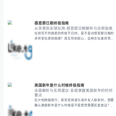
感恩節日期终极指南
从背景到全球应用-感恩節日期解析与应用指南
在研究不同国家的传统节日时，是不是对感恩節日期的
多样变化感到困惑？其实你别担心，这种文化差异带来
的疑问是完全正常的。 本期我们将为你系统梳理感恩
節的历史由来、不同国家地区的日期差异，以及日期背
后的文化意义。帮助你清晰掌握这个重要节日的各方面
知识。 无论你是文化研究者、国际商务人士还是单纯
对节日感兴趣，本文将从基础到应用为你全面解析。主
要内容包括： - 感恩節历史起源与背景
美国新年是什么时候终极指南
全面解析与实用建议-系统掌握美国新年的时间
要点
在计划跨国旅行、商务安排或与海外友人联系时，想要
确认美国新年是什么时候是不是感觉需要反复查证？其
实你别担心，这种时区和文化差异带来的困惑很多人都
会遇到。 本期我们将为你全面解析美国新年的时间系