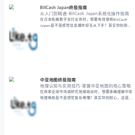
BitCash Japan终极指南
从入门到精通-BitCash Japan系统化操作指南
在日本拓展数字支付业务时，想要有效使用BitCash
Japan是不是感觉信息爆炸却无从下手？其实你别担
心，这种困扰很多企业都经历过。 本期我们将为你梳
理清晰思路，提供一套经过实战检验的BitCash Japan
运营方法论，帮助你少走弯路，更快实现业务增长。
无论你是新手起步还是寻求突破，我们将从基础要点到
进阶策略，系统性地为你拆解。主要内容包括： -
BitCash
中亚地图终极指南
地理认知与实用技巧-掌握中亚地图的核心策略
在探索全球市场或研究地缘政治时，想要准确理解中亚
地理格局是不是感觉复杂难懂？其实你别担心，这是很
多人都会遇到的挑战。 本期我们将为你系统梳理中亚
地理知识，提供一套实用的地图工具使用技巧，帮助你
快速建立空间认知框架。 无论你是商务人士、学者还
是旅行爱好者，我们将从基础地理要素到进阶应用技
巧，全方位为你解析。主要内容包括： - 中亚五国核心
地理特征速览 -