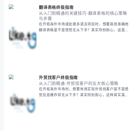
翻译表格终极指南
从入门到精通的关键技巧-翻译表格的核心策略
与步骤
在开拓海外市场或处理多语言项目时，想要高效准确地
翻译表格是不是感觉无从下手？其实你别担心，这是许
多国际业务拓展者都会遇到的挑战。 本期我们将为你
提供一套经过实战检验的翻译表格方法论，帮助你突破
语言障碍，提升工作效率。 无论你是初次接触还是寻
求优化，我们将系统性地为你拆解关键步骤。主要内容
包括： - 翻译表格前的准备工作 - 核心翻译方法与工具
选择 -
外贸找客户终极指南
从入门到精通-外贸找客户的五大核心策略
在开拓海外市场时，想要有效实现外贸找客户是不是感
觉信息爆炸却无从下手？其实你别担心，这种其实蛮多
人经历过的。 本期我们将为你梳理清晰思路，提供一
套经过实战检验的外贸找客户方法论，帮助你少走弯
路，更快看到效果。 无论你是新手起步还是寻求突
破，我们将从基础要点到进阶策略，系统性地为你拆
解。主要内容包括： - 精准定位目标客户群体 - 高效利
用B2B平台和搜索引擎