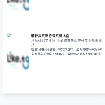
统，并提供跨时区协调的实用技巧，帮助你准确掌握日
期、避开错误认知。 无论你是安排国际会议还是准备
新年祝福，我们将从基础概念到特殊情况应对，系统性
地为你拆解。主要内容包括： -
菲律宾货币符号终极指南
从基础到专业运用-菲律宾货币符号专业知识解
析
在进行国际贸易或菲律宾旅游时，是否曾被各种货币符
号搞得晕头转向？别担心，这种情况很多人都经历过。
本指南将为你全面解析菲律宾货币符号的规范用法、输
入技巧和常见应用场景，帮助你避免金融交流中的尴尬
错误。 无论你是商务人士、旅行者还是对菲律宾文化
感兴趣的学习者，我们都会系统性地为你讲解： - 菲律
宾比索的标准符号与书写规范 - 在不同设备上输入₱符
号的实用方法 -