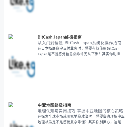
人经历过的。 本期我们将为你梳理清晰思路，提供一
套经过实战检验的外贸找客户方法论，帮助你少走弯
路，更快看到效果。 无论你是新手起步还是寻求突
破，我们将从基础要点到进阶策略，系统性地为你拆
解。主要内容包括： - 精准定位目标客户群体 - 高效利
用B2B平台和搜索引擎
BitCash Japan终极指南
从入门到精通-BitCash Japan系统化操作指南
在日本拓展数字支付业务时，想要有效使用BitCash
Japan是不是感觉信息爆炸却无从下手？其实你别担
心，这种困扰很多企业都经历过。 本期我们将为你梳
理清晰思路，提供一套经过实战检验的BitCash Japan
运营方法论，帮助你少走弯路，更快实现业务增长。
无论你是新手起步还是寻求突破，我们将从基础要点到
进阶策略，系统性地为你拆解。主要内容包括： -
BitCash
中亚地图终极指南
地理认知与实用技巧-掌握中亚地图的核心策略
在探索全球市场或研究地缘政治时，想要准确理解中亚
地理格局是不是感觉复杂难懂？其实你别担心，这是很