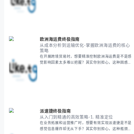
多人都会遇到的挑战。 本期我们将为你系统梳理中亚
地理知识，提供一套实用的地图工具使用技巧，帮助你
快速建立空间认知框架。 无论你是商务人士、学者还
是旅行爱好者，我们将从基础地理要素到进阶应用技
巧，全方位为你解析。主要内容包括： - 中亚五国核心
地理特征速览 -
欧洲海运费终极指南
从成本分析到运输优化-掌握欧洲海运费的核心
策略
在开展跨境贸易时，想要精准控制欧洲海运费是不是感
觉影响因素太多难以把握？其实你别担心，这种困惑很
多外贸从业者都经历过。 本期我们将为你系统解析欧
洲海运费的组成要素，提供一套经过市场验证的降本增
效方法论，帮助你优化供应链成本结构。 无论你是初
次接触海运还是希望提升成本效益，我们将从基础概念
到实操技巧进行全面拆解。主要内容包括： - 欧洲海运
费的五大核心构成要素 -
派速捷终极指南
从入门到精通的高效策略-1. 精准定位
在业务拓展和运营推广时，想要有效实现派速捷是不是
感觉信息爆炸却无从下手？其实你别担心，这种瓶颈阶