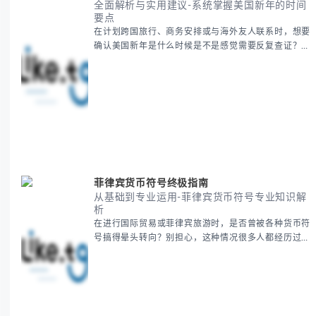
全面解析与实用建议-系统掌握美国新年的时间
要点
在计划跨国旅行、商务安排或与海外友人联系时，想要
确认美国新年是什么时候是不是感觉需要反复查证？其
实你别担心，这种时区和文化差异带来的困惑很多人都
会遇到。 本期我们将为你全面解析美国新年的时间系
统，并提供跨时区协调的实用技巧，帮助你准确掌握日
期、避开错误认知。 无论你是安排国际会议还是准备
新年祝福，我们将从基础概念到特殊情况应对，系统性
地为你拆解。主要内容包括： -
菲律宾货币符号终极指南
从基础到专业运用-菲律宾货币符号专业知识解
析
在进行国际贸易或菲律宾旅游时，是否曾被各种货币符
号搞得晕头转向？别担心，这种情况很多人都经历过。
本指南将为你全面解析菲律宾货币符号的规范用法、输
入技巧和常见应用场景，帮助你避免金融交流中的尴尬
错误。 无论你是商务人士、旅行者还是对菲律宾文化
感兴趣的学习者，我们都会系统性地为你讲解： - 菲律
宾比索的标准符号与书写规范 - 在不同设备上输入₱符