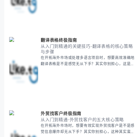
这种情况很多旅行者都经历过。 本期我们将为你系统
梳理泰国新年文化精髓，提供一套完整的人文体验策
略，帮助你避开游客陷阱，获得原汁原味的节庆体验。
无论你是首次参与还是寻求深度玩法，我们将从基础认
知到高阶玩法全方位为你解析。主要内容包括： - 泰国
新年核心文化解读 -
翻译表格终极指南
从入门到精通的关键技巧-翻译表格的核心策略
与步骤
在开拓海外市场或处理多语言项目时，想要高效准确地
翻译表格是不是感觉无从下手？其实你别担心，这是许
多国际业务拓展者都会遇到的挑战。 本期我们将为你
提供一套经过实战检验的翻译表格方法论，帮助你突破
语言障碍，提升工作效率。 无论你是初次接触还是寻
求优化，我们将系统性地为你拆解关键步骤。主要内容
包括： - 翻译表格前的准备工作 - 核心翻译方法与工具
选择 -
外贸找客户终极指南
从入门到精通-外贸找客户的五大核心策略
在开拓海外市场时，想要有效实现外贸找客户是不是感
觉信息爆炸却无从下手？其实你别担心，这种其实蛮多