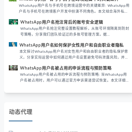
境团队高效触达目标客户。
WhatsApp用户名与手机号在跨境运营中的关键差异: WhatsApp用
户名与手机号在跨境客户开发中扮演不同角色。本文结合海外私域
运营实战经验，解析两者在触达效率、账号安全及客户管理中的实
WhatsApp用户名抢注背后的账号安全逻辑
际差异，帮助团队优化WhatsApp营销策略。
WhatsApp用户名抢注完整设置教程解析，从账号环境隔离到防封
号策略，分享我们团队验证过的多账号管理方案。据
DataReportal 2026趋势报告显示，跨境私域运营中账号矩阵稳定
WhatsApp用户名如何保护女性用户和自由职业者隐私
性直接影响转化率。
本文探讨WhatsApp用户名对女性用户和自由职业者的隐私保护意
义，分享实际运营中如何通过用户名设置避免号码泄露风险，并提
供3种安全使用方案。据DataReportal 2026报告显示，隐私保护
WhatsApp用户名被占用的申诉流程与预防策略
已成为全球数字沟通的首要考量。
WhatsApp用户名被占用的申诉流程与预防策略: 当WhatsApp用
户名被占用时，用户可以通过官方申诉渠道尝试恢复。本文详细解
析申诉步骤、预防措施及常见问题，帮助用户有效管理WhatsApp
账号安全。
动态代理