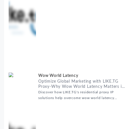
RealHome Services and Solutions Inc作为国际业务
拓展专家，深知这些痛点。通过与LIKE.TG住宅代理IP
服务的战略合作，我们为客户提供了稳定、安全且经济
高效的全球网络访问解决方案，助力企业突破地域限
制，实现精准营销。 RealHome Services and
Wow World Latency
Optimize Global Marketing with LIKE.TG
Proxy-Why Wow World Latency Matters in
Global Marketing
Discover how LIKE.TG's residential proxy IP
solutions help overcome wow world latency
challenges in global marketing campaigns with
35M+ clean IPs.