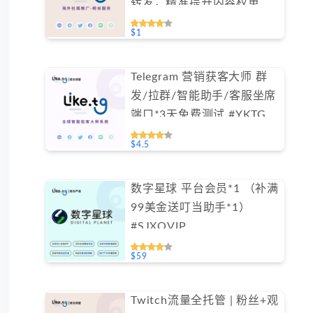
转发，精准提升内容权重
（不支持免费测试）
$1
Telegram 营销获客大师 群
发/拉群/智能助手/客服坐席
端口*3天免费测试 #YKTG
$4.5
数字星球 平台会员*1 （补满
99美金送叮当助手*1）
#SJXQVIP
$59
Twitch流量全托管 | 粉丝+观