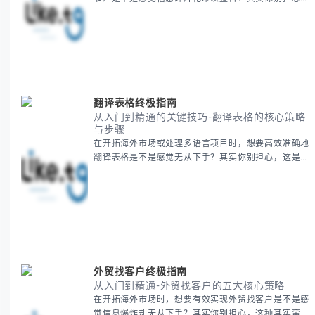
这种情况很多旅行者都经历过。 本期我们将为你系统
梳理泰国新年文化精髓，提供一套完整的人文体验策
略，帮助你避开游客陷阱，获得原汁原味的节庆体验。
无论你是首次参与还是寻求深度玩法，我们将从基础认
知到高阶玩法全方位为你解析。主要内容包括： - 泰国
新年核心文化解读 -
翻译表格终极指南
从入门到精通的关键技巧-翻译表格的核心策略
与步骤
在开拓海外市场或处理多语言项目时，想要高效准确地
翻译表格是不是感觉无从下手？其实你别担心，这是许
多国际业务拓展者都会遇到的挑战。 本期我们将为你
提供一套经过实战检验的翻译表格方法论，帮助你突破
语言障碍，提升工作效率。 无论你是初次接触还是寻
求优化，我们将系统性地为你拆解关键步骤。主要内容
包括： - 翻译表格前的准备工作 - 核心翻译方法与工具
选择 -
外贸找客户终极指南
从入门到精通-外贸找客户的五大核心策略
在开拓海外市场时，想要有效实现外贸找客户是不是感
觉信息爆炸却无从下手？其实你别担心，这种其实蛮多