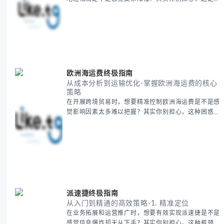
多人都会遇到的挑战。 本期我们将为你系统梳理中亚
地理知识，提供一套实用的地图工具使用技巧，帮助你
快速建立空间认知框架。 无论你是商务人士、学者还
是旅行爱好者，我们将从基础地理要素到进阶应用技
巧，全方位为你解析。主要内容包括： - 中亚五国核心
地理特征速览 -
欧洲海运费终极指南
从成本分析到运输优化-掌握欧洲海运费的核心
策略
在开展跨境贸易时，想要精准控制欧洲海运费是不是感
觉影响因素太多难以把握？其实你别担心，这种困惑很
多外贸从业者都经历过。 本期我们将为你系统解析欧
洲海运费的组成要素，提供一套经过市场验证的降本增
效方法论，帮助你优化供应链成本结构。 无论你是初
次接触海运还是希望提升成本效益，我们将从基础概念
到实操技巧进行全面拆解。主要内容包括： - 欧洲海运
费的五大核心构成要素 -
派速捷终极指南
从入门到精通的高效策略-1. 精准定位
在业务拓展和运营推广时，想要有效实现派速捷是不是
感觉信息爆炸却无从下手？其实你别担心，这种瓶颈阶