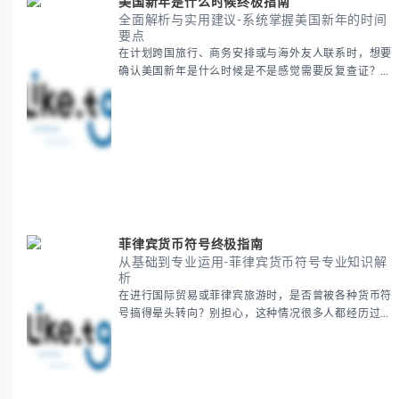
美国新年是什么时候终极指南
全面解析与实用建议-系统掌握美国新年的时间
要点
在计划跨国旅行、商务安排或与海外友人联系时，想要
确认美国新年是什么时候是不是感觉需要反复查证？其
实你别担心，这种时区和文化差异带来的困惑很多人都
会遇到。 本期我们将为你全面解析美国新年的时间系
统，并提供跨时区协调的实用技巧，帮助你准确掌握日
期、避开错误认知。 无论你是安排国际会议还是准备
新年祝福，我们将从基础概念到特殊情况应对，系统性
地为你拆解。主要内容包括： -
菲律宾货币符号终极指南
从基础到专业运用-菲律宾货币符号专业知识解
析
在进行国际贸易或菲律宾旅游时，是否曾被各种货币符
号搞得晕头转向？别担心，这种情况很多人都经历过。
本指南将为你全面解析菲律宾货币符号的规范用法、输
入技巧和常见应用场景，帮助你避免金融交流中的尴尬
错误。 无论你是商务人士、旅行者还是对菲律宾文化
感兴趣的学习者，我们都会系统性地为你讲解： - 菲律