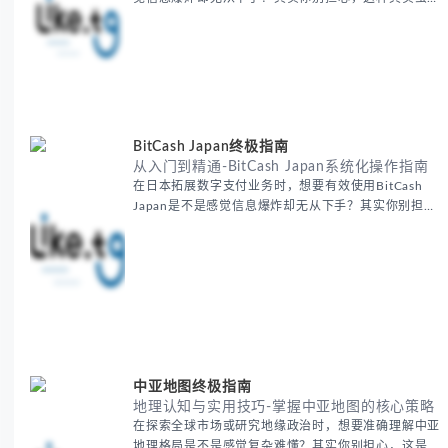
人经历过的。 本期我们将为你梳理清晰思路，提供一
套经过实战检验的外贸找客户方法论，帮助你少走弯
路，更快看到效果。 无论你是新手起步还是寻求突
破，我们将从基础要点到进阶策略，系统性地为你拆
解。主要内容包括： - 精准定位目标客户群体 - 高效利
用B2B平台和搜索引擎
BitCash Japan终极指南
从入门到精通-BitCash Japan系统化操作指南
在日本拓展数字支付业务时，想要有效使用BitCash
Japan是不是感觉信息爆炸却无从下手？其实你别担
心，这种困扰很多企业都经历过。 本期我们将为你梳
理清晰思路，提供一套经过实战检验的BitCash Japan
运营方法论，帮助你少走弯路，更快实现业务增长。
无论你是新手起步还是寻求突破，我们将从基础要点到
进阶策略，系统性地为你拆解。主要内容包括： -
BitCash
中亚地图终极指南
地理认知与实用技巧-掌握中亚地图的核心策略
在探索全球市场或研究地缘政治时，想要准确理解中亚
地理格局是不是感觉复杂难懂？其实你别担心，这是很