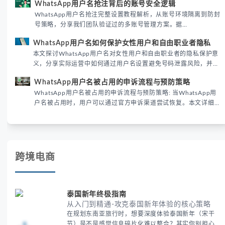
WhatsApp用户名抢注背后的账号安全逻辑
际差异，帮助团队优化WhatsApp营销策略。
WhatsApp用户名抢注完整设置教程解析，从账号环境隔离到防封
号策略，分享我们团队验证过的多账号管理方案。据
DataReportal 2026趋势报告显示，跨境私域运营中账号矩阵稳定
WhatsApp用户名如何保护女性用户和自由职业者隐私
性直接影响转化率。
本文探讨WhatsApp用户名对女性用户和自由职业者的隐私保护意
义，分享实际运营中如何通过用户名设置避免号码泄露风险，并提
供3种安全使用方案。据DataReportal 2026报告显示，隐私保护
WhatsApp用户名被占用的申诉流程与预防策略
已成为全球数字沟通的首要考量。
WhatsApp用户名被占用的申诉流程与预防策略: 当WhatsApp用
户名被占用时，用户可以通过官方申诉渠道尝试恢复。本文详细解
析申诉步骤、预防措施及常见问题，帮助用户有效管理WhatsApp
账号安全。
跨境电商
泰国新年终极指南
从入门到精通-攻克泰国新年体验的核心策略
在规划东南亚旅行时，想要深度体验泰国新年（宋干
节）是不是感觉信息碎片化难以整合？其实你别担心，