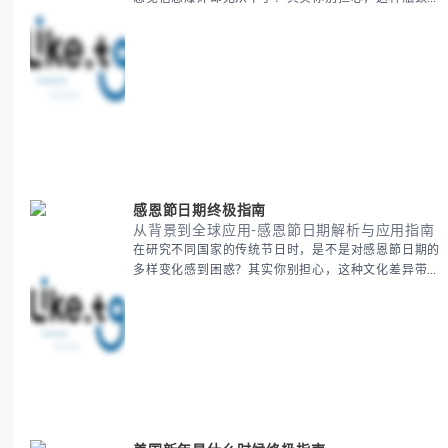
段是绝大多数团队都经历过的。 本期我们将为你梳理
清晰思路，提供一套经过实战检验的派速捷方法论，帮
助你少走弯路，更快看到增长效果。 无论你是新手起
步还是寻求突破，我们将从基础要点到进阶策略，系统
性地为你拆解。主要内容包括： - 目标市场与用户画像
精准定义 -
感恩節日期终极指南
从背景到全球应用-感恩節日期解析与应用指南
在研究不同国家的传统节日时，是不是对感恩節日期的
多样变化感到困惑？其实你别担心，这种文化差异带来
的疑问是完全正常的。 本期我们将为你系统梳理感恩
節的历史由来、不同国家地区的日期差异，以及日期背
后的文化意义。帮助你清晰掌握这个重要节日的各方面
知识。 无论你是文化研究者、国际商务人士还是单纯
对节日感兴趣，本文将从基础到应用为你全面解析。主
要内容包括： - 感恩節历史起源与背景