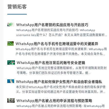
营销拓客
WhatsApp用户名密钥的实战应用与开启技巧
WhatsApp用户名密钥的实战应用与开启技巧: WhatsApp
username key是什么？怎么开启？本文从海外运营实战角度解析
WhatsApp用户名密钥的核心价值、开启步骤及常见误区，帮助跨
WhatsApp用户名与手机号在跨境运营中的关键差异
境团队高效触达目标客户。
WhatsApp用户名与手机号在跨境运营中的关键差异: WhatsApp用
户名与手机号在跨境客户开发中扮演不同角色。本文结合海外私域
运营实战经验，解析两者在触达效率、账号安全及客户管理中的实
WhatsApp用户名抢注背后的账号安全逻辑
际差异，帮助团队优化WhatsApp营销策略。
WhatsApp用户名抢注完整设置教程解析，从账号环境隔离到防封
号策略，分享我们团队验证过的多账号管理方案。据
DataReportal 2026趋势报告显示，跨境私域运营中账号矩阵稳定
WhatsApp用户名如何保护女性用户和自由职业者隐私
性直接影响转化率。
本文探讨WhatsApp用户名对女性用户和自由职业者的隐私保护意
义，分享实际运营中如何通过用户名设置避免号码泄露风险，并提
供3种安全使用方案。据DataReportal 2026报告显示，隐私保护
WhatsApp用户名被占用的申诉流程与预防策略
已成为全球数字沟通的首要考量。
WhatsApp用户名被占用的申诉流程与预防策略: 当WhatsApp用