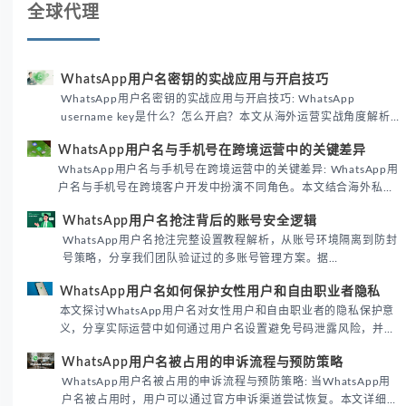
全球代理
WhatsApp用户名密钥的实战应用与开启技巧
WhatsApp用户名密钥的实战应用与开启技巧: WhatsApp
username key是什么？怎么开启？本文从海外运营实战角度解析
WhatsApp用户名密钥的核心价值、开启步骤及常见误区，帮助跨
WhatsApp用户名与手机号在跨境运营中的关键差异
境团队高效触达目标客户。
WhatsApp用户名与手机号在跨境运营中的关键差异: WhatsApp用
户名与手机号在跨境客户开发中扮演不同角色。本文结合海外私域
运营实战经验，解析两者在触达效率、账号安全及客户管理中的实
WhatsApp用户名抢注背后的账号安全逻辑
际差异，帮助团队优化WhatsApp营销策略。
WhatsApp用户名抢注完整设置教程解析，从账号环境隔离到防封
号策略，分享我们团队验证过的多账号管理方案。据
DataReportal 2026趋势报告显示，跨境私域运营中账号矩阵稳定
WhatsApp用户名如何保护女性用户和自由职业者隐私
性直接影响转化率。
本文探讨WhatsApp用户名对女性用户和自由职业者的隐私保护意
义，分享实际运营中如何通过用户名设置避免号码泄露风险，并提
供3种安全使用方案。据DataReportal 2026报告显示，隐私保护
WhatsApp用户名被占用的申诉流程与预防策略
已成为全球数字沟通的首要考量。
WhatsApp用户名被占用的申诉流程与预防策略: 当WhatsApp用
户名被占用时，用户可以通过官方申诉渠道尝试恢复。本文详细解