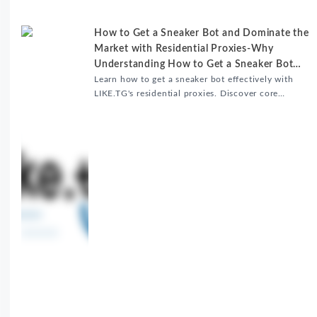
How to Get a Sneaker Bot and Dominate the
Market with Residential Proxies-Why
Understanding How to Get a Sneaker Bot
Matters
Learn how to get a sneaker bot effectively with
LIKE.TG's residential proxies. Discover core
benefits, use cases, and solutions for global
sneaker copping.