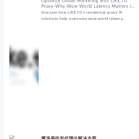
Optimize Global Marketing with LIKE.TG
Proxy-Why Wow World Latency Matters in
Global Marketing
Discover how LIKE.TG's residential proxy IP
solutions help overcome wow world latency
challenges in global marketing campaigns with
35M+ clean IPs.
摩洛哥住宅代理IP解决方案