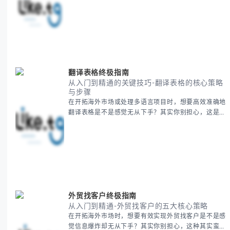
这种情况很多旅行者都经历过。 本期我们将为你系统
梳理泰国新年文化精髓，提供一套完整的人文体验策
略，帮助你避开游客陷阱，获得原汁原味的节庆体验。
无论你是首次参与还是寻求深度玩法，我们将从基础认
知到高阶玩法全方位为你解析。主要内容包括： - 泰国
新年核心文化解读 -
翻译表格终极指南
从入门到精通的关键技巧-翻译表格的核心策略
与步骤
在开拓海外市场或处理多语言项目时，想要高效准确地
翻译表格是不是感觉无从下手？其实你别担心，这是许
多国际业务拓展者都会遇到的挑战。 本期我们将为你
提供一套经过实战检验的翻译表格方法论，帮助你突破
语言障碍，提升工作效率。 无论你是初次接触还是寻
求优化，我们将系统性地为你拆解关键步骤。主要内容
包括： - 翻译表格前的准备工作 - 核心翻译方法与工具
选择 -
外贸找客户终极指南
从入门到精通-外贸找客户的五大核心策略
在开拓海外市场时，想要有效实现外贸找客户是不是感
觉信息爆炸却无从下手？其实你别担心，这种其实蛮多