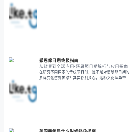
段是绝大多数团队都经历过的。 本期我们将为你梳理
清晰思路，提供一套经过实战检验的派速捷方法论，帮
助你少走弯路，更快看到增长效果。 无论你是新手起
步还是寻求突破，我们将从基础要点到进阶策略，系统
性地为你拆解。主要内容包括： - 目标市场与用户画像
精准定义 -
感恩節日期终极指南
从背景到全球应用-感恩節日期解析与应用指南
在研究不同国家的传统节日时，是不是对感恩節日期的
多样变化感到困惑？其实你别担心，这种文化差异带来
的疑问是完全正常的。 本期我们将为你系统梳理感恩
節的历史由来、不同国家地区的日期差异，以及日期背
后的文化意义。帮助你清晰掌握这个重要节日的各方面
知识。 无论你是文化研究者、国际商务人士还是单纯
对节日感兴趣，本文将从基础到应用为你全面解析。主
要内容包括： - 感恩節历史起源与背景
美国新年是什么时候终极指南