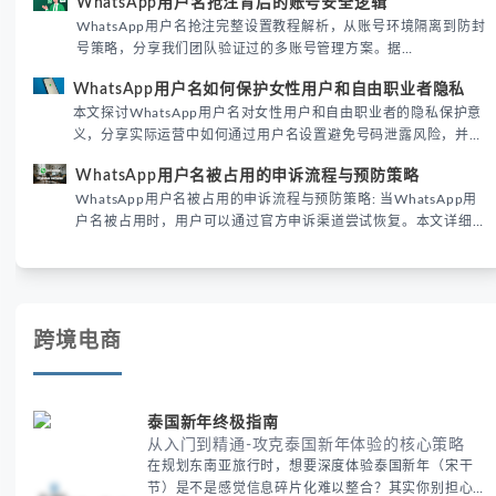
WhatsApp用户名抢注背后的账号安全逻辑
际差异，帮助团队优化WhatsApp营销策略。
WhatsApp用户名抢注完整设置教程解析，从账号环境隔离到防封
号策略，分享我们团队验证过的多账号管理方案。据
DataReportal 2026趋势报告显示，跨境私域运营中账号矩阵稳定
WhatsApp用户名如何保护女性用户和自由职业者隐私
性直接影响转化率。
本文探讨WhatsApp用户名对女性用户和自由职业者的隐私保护意
义，分享实际运营中如何通过用户名设置避免号码泄露风险，并提
供3种安全使用方案。据DataReportal 2026报告显示，隐私保护
WhatsApp用户名被占用的申诉流程与预防策略
已成为全球数字沟通的首要考量。
WhatsApp用户名被占用的申诉流程与预防策略: 当WhatsApp用
户名被占用时，用户可以通过官方申诉渠道尝试恢复。本文详细解
析申诉步骤、预防措施及常见问题，帮助用户有效管理WhatsApp
账号安全。
跨境电商
泰国新年终极指南
从入门到精通-攻克泰国新年体验的核心策略
在规划东南亚旅行时，想要深度体验泰国新年（宋干
节）是不是感觉信息碎片化难以整合？其实你别担心，