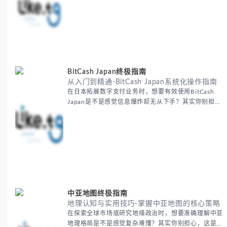
人经历过的。 本期我们将为你梳理清晰思路，提供一
套经过实战检验的外贸找客户方法论，帮助你少走弯
路，更快看到效果。 无论你是新手起步还是寻求突
破，我们将从基础要点到进阶策略，系统性地为你拆
解。主要内容包括： - 精准定位目标客户群体 - 高效利
用B2B平台和搜索引擎
BitCash Japan终极指南
从入门到精通-BitCash Japan系统化操作指南
在日本拓展数字支付业务时，想要有效使用BitCash
Japan是不是感觉信息爆炸却无从下手？其实你别担
心，这种困扰很多企业都经历过。 本期我们将为你梳
理清晰思路，提供一套经过实战检验的BitCash Japan
运营方法论，帮助你少走弯路，更快实现业务增长。
无论你是新手起步还是寻求突破，我们将从基础要点到
进阶策略，系统性地为你拆解。主要内容包括： -
BitCash
中亚地图终极指南
地理认知与实用技巧-掌握中亚地图的核心策略
在探索全球市场或研究地缘政治时，想要准确理解中亚
地理格局是不是感觉复杂难懂？其实你别担心，这是很