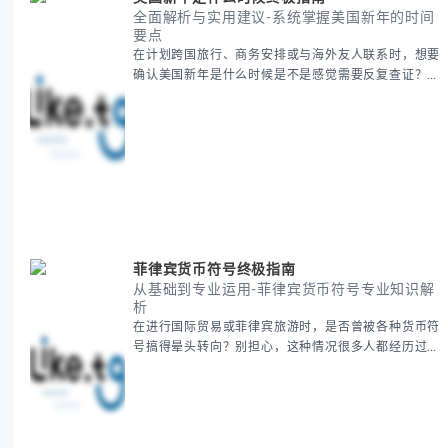
全面解析与实用建议-系统掌握美国新年的时间
要点
在计划跨国旅行、商务安排或与海外友人联系时，想要
确认美国新年是什么时候是不是感觉需要反复查证？其
实你别担心，这种时区和文化差异带来的困惑很多人都
会遇到。 本期我们将为你全面解析美国新年的时间系
统，并提供跨时区协调的实用技巧，帮助你准确掌握日
期、避开错误认知。 无论你是安排国际会议还是准备
新年祝福，我们将从基础概念到特殊情况应对，系统性
地为你拆解。主要内容包括： -
菲律宾货币符号终极指南
从基础到专业运用-菲律宾货币符号专业知识解
析
在进行国际贸易或菲律宾旅游时，是否曾被各种货币符
号搞得晕头转向？别担心，这种情况很多人都经历过。
本指南将为你全面解析菲律宾货币符号的规范用法、输
入技巧和常见应用场景，帮助你避免金融交流中的尴尬
错误。 无论你是商务人士、旅行者还是对菲律宾文化
感兴趣的学习者，我们都会系统性地为你讲解： - 菲律
宾比索的标准符号与书写规范 - 在不同设备上输入₱符