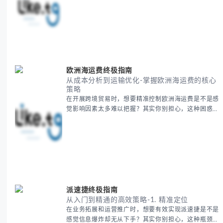
多人都会遇到的挑战。 本期我们将为你系统梳理中亚
地理知识，提供一套实用的地图工具使用技巧，帮助你
快速建立空间认知框架。 无论你是商务人士、学者还
是旅行爱好者，我们将从基础地理要素到进阶应用技
巧，全方位为你解析。主要内容包括： - 中亚五国核心
地理特征速览 -
欧洲海运费终极指南
从成本分析到运输优化-掌握欧洲海运费的核心
策略
在开展跨境贸易时，想要精准控制欧洲海运费是不是感
觉影响因素太多难以把握？其实你别担心，这种困惑很
多外贸从业者都经历过。 本期我们将为你系统解析欧
洲海运费的组成要素，提供一套经过市场验证的降本增
效方法论，帮助你优化供应链成本结构。 无论你是初
次接触海运还是希望提升成本效益，我们将从基础概念
到实操技巧进行全面拆解。主要内容包括： - 欧洲海运
费的五大核心构成要素 -
派速捷终极指南
从入门到精通的高效策略-1. 精准定位
在业务拓展和运营推广时，想要有效实现派速捷是不是
感觉信息爆炸却无从下手？其实你别担心，这种瓶颈阶