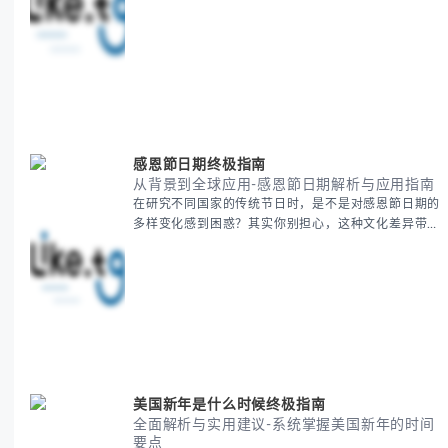
助你少走弯路，更快看到增长效果。 无论你是新手起
步还是寻求突破，我们将从基础要点到进阶策略，系统
性地为你拆解。主要内容包括： - 目标市场与用户画像
精准定义 -
感恩節日期终极指南
从背景到全球应用-感恩節日期解析与应用指南
在研究不同国家的传统节日时，是不是对感恩節日期的
多样变化感到困惑？其实你别担心，这种文化差异带来
的疑问是完全正常的。 本期我们将为你系统梳理感恩
節的历史由来、不同国家地区的日期差异，以及日期背
后的文化意义。帮助你清晰掌握这个重要节日的各方面
知识。 无论你是文化研究者、国际商务人士还是单纯
对节日感兴趣，本文将从基础到应用为你全面解析。主
要内容包括： - 感恩節历史起源与背景
美国新年是什么时候终极指南
全面解析与实用建议-系统掌握美国新年的时间
要点