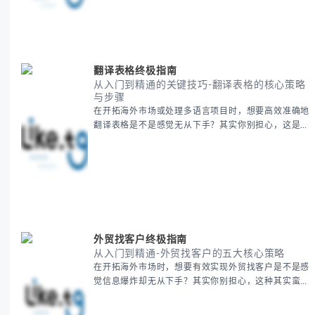
略，帮助你避开游客陷阱，获得原汁原味的节庆体验。
无论你是首次参与还是寻求深度玩法，我们将从基础认
知到高阶玩法全方位为你解析。主要内容包括： - 泰国
新年核心文化解读 -
翻译表格终极指南
从入门到精通的关键技巧-翻译表格的核心策略
与步骤
在开拓海外市场或处理多语言项目时，想要高效准确地
翻译表格是不是感觉无从下手？其实你别担心，这是许
多国际业务拓展者都会遇到的挑战。 本期我们将为你
提供一套经过实战检验的翻译表格方法论，帮助你突破
语言障碍，提升工作效率。 无论你是初次接触还是寻
求优化，我们将系统性地为你拆解关键步骤。主要内容
包括： - 翻译表格前的准备工作 - 核心翻译方法与工具
选择 -
外贸找客户终极指南
从入门到精通-外贸找客户的五大核心策略
在开拓海外市场时，想要有效实现外贸找客户是不是感
觉信息爆炸却无从下手？其实你别担心，这种其实蛮多
人经历过的。 本期我们将为你梳理清晰思路，提供一
套经过实战检验的外贸找客户方法论，帮助你少走弯