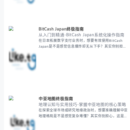
路，更快看到效果。 无论你是新手起步还是寻求突
破，我们将从基础要点到进阶策略，系统性地为你拆
解。主要内容包括： - 精准定位目标客户群体 - 高效利
用B2B平台和搜索引擎
BitCash Japan终极指南
从入门到精通-BitCash Japan系统化操作指南
在日本拓展数字支付业务时，想要有效使用BitCash
Japan是不是感觉信息爆炸却无从下手？其实你别担
心，这种困扰很多企业都经历过。 本期我们将为你梳
理清晰思路，提供一套经过实战检验的BitCash Japan
运营方法论，帮助你少走弯路，更快实现业务增长。
无论你是新手起步还是寻求突破，我们将从基础要点到
进阶策略，系统性地为你拆解。主要内容包括： -
BitCash
中亚地图终极指南
地理认知与实用技巧-掌握中亚地图的核心策略
在探索全球市场或研究地缘政治时，想要准确理解中亚
地理格局是不是感觉复杂难懂？其实你别担心，这是很
多人都会遇到的挑战。 本期我们将为你系统梳理中亚
地理知识，提供一套实用的地图工具使用技巧，帮助你