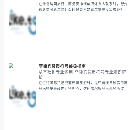
在计划跨国旅行、商务安排或与海外友人联系时，想要
确认美国新年是什么时候是不是感觉需要反复查证？其
实你别担心，这种时区和文化差异带来的困惑很多人都
会遇到。 本期我们将为你全面解析美国新年的时间系
统，并提供跨时区协调的实用技巧，帮助你准确掌握日
期、避开错误认知。 无论你是安排国际会议还是准备
新年祝福，我们将从基础概念到特殊情况应对，系统性
地为你拆解。主要内容包括： -
菲律宾货币符号终极指南
从基础到专业运用-菲律宾货币符号专业知识解
析
在进行国际贸易或菲律宾旅游时，是否曾被各种货币符
号搞得晕头转向？别担心，这种情况很多人都经历过。
本指南将为你全面解析菲律宾货币符号的规范用法、输
入技巧和常见应用场景，帮助你避免金融交流中的尴尬
错误。 无论你是商务人士、旅行者还是对菲律宾文化
感兴趣的学习者，我们都会系统性地为你讲解： - 菲律
宾比索的标准符号与书写规范 - 在不同设备上输入₱符
号的实用方法 -