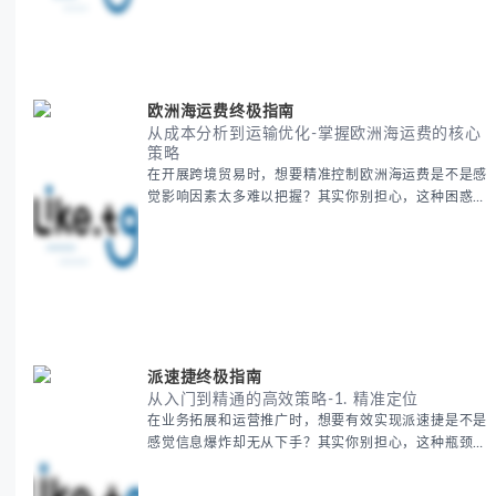
快速建立空间认知框架。 无论你是商务人士、学者还
是旅行爱好者，我们将从基础地理要素到进阶应用技
巧，全方位为你解析。主要内容包括： - 中亚五国核心
地理特征速览 -
欧洲海运费终极指南
从成本分析到运输优化-掌握欧洲海运费的核心
策略
在开展跨境贸易时，想要精准控制欧洲海运费是不是感
觉影响因素太多难以把握？其实你别担心，这种困惑很
多外贸从业者都经历过。 本期我们将为你系统解析欧
洲海运费的组成要素，提供一套经过市场验证的降本增
效方法论，帮助你优化供应链成本结构。 无论你是初
次接触海运还是希望提升成本效益，我们将从基础概念
到实操技巧进行全面拆解。主要内容包括： - 欧洲海运
费的五大核心构成要素 -
派速捷终极指南
从入门到精通的高效策略-1. 精准定位
在业务拓展和运营推广时，想要有效实现派速捷是不是
感觉信息爆炸却无从下手？其实你别担心，这种瓶颈阶
段是绝大多数团队都经历过的。 本期我们将为你梳理
清晰思路，提供一套经过实战检验的派速捷方法论，帮