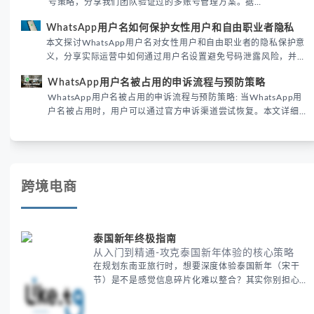
号策略，分享我们团队验证过的多账号管理方案。据
DataReportal 2026趋势报告显示，跨境私域运营中账号矩阵稳定
WhatsApp用户名如何保护女性用户和自由职业者隐私
性直接影响转化率。
本文探讨WhatsApp用户名对女性用户和自由职业者的隐私保护意
义，分享实际运营中如何通过用户名设置避免号码泄露风险，并提
供3种安全使用方案。据DataReportal 2026报告显示，隐私保护
WhatsApp用户名被占用的申诉流程与预防策略
已成为全球数字沟通的首要考量。
WhatsApp用户名被占用的申诉流程与预防策略: 当WhatsApp用
户名被占用时，用户可以通过官方申诉渠道尝试恢复。本文详细解
析申诉步骤、预防措施及常见问题，帮助用户有效管理WhatsApp
账号安全。
跨境电商
泰国新年终极指南
从入门到精通-攻克泰国新年体验的核心策略
在规划东南亚旅行时，想要深度体验泰国新年（宋干
节）是不是感觉信息碎片化难以整合？其实你别担心，
这种情况很多旅行者都经历过。 本期我们将为你系统
梳理泰国新年文化精髓，提供一套完整的人文体验策