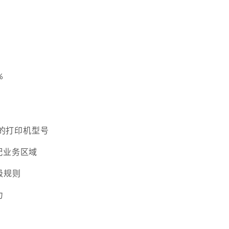
%
ac的打印机型号
配业务区域
级规则
力