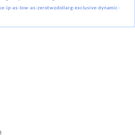
e-ip-as-low-as-zerotwodollarg-exclusive-dynamic-
单