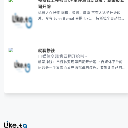
特斯拉工程师当UP主评测自动驾驶，结果被公
《图论》！
司开除
机器之心报道 编辑：蛋酱、泽南 古有大猛子升级印
总，今有 John Bernal 喜提 N+1。 特斯拉全自动驾驶
系统 FSD 的付费 beta 测试与使用者们一直保持着若
即若离的关系：通常这些人都是铁杆粉丝，深信科技改
变生活，愿意炫耀新辅助驾驶系统的功能，并包容新技
术暂时的不足。 但有时这免费的宣传会让公司感觉有
点
就聊挣钱
自媒体变现第四期开始啦~
就聊挣钱：自媒体变现第四期开始啦~: 自媒体平台的
运营是一个复杂而又充满挑战的过程。要想让自己的平
台火起来并吸引更多的粉丝，增加粉丝的粘稠度以及有
效引流是至关重要的。今天分享一些关键策略，帮助你
在自媒体运营中破局，实现平台的持续增长。