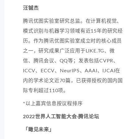
汪铖杰
腾讯优图实验室研究总监。在计算机视觉、
模式识别与
机器学习
领域有近15年的研究经
历。作为腾讯优图实验室成立时的核心成员
之一，研究成果广泛应用于LIKE.TG、微
信、
腾讯会议
、QQ等；发表包括CVPR、
ICCV、ECCV、NeurIPS、AAAI、IJCAI在
内的学术论文近70篇，已获得授权的国内国
际专利超过110项。
*以上嘉宾信息按议程排序
2022世界人工智能大会·腾讯论坛
「瞰见未来」