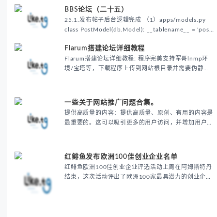
BBS论坛（二十五）
25.1.发布帖子后台逻辑完成 （1）apps/models.py
class PostModel(db.Model): __tablename__ = 'post'
id = db.Column(db.Integer, primary_key=True,
Flarum搭建论坛详细教程
autoincrement=True)
Flarum搭建论坛详细教程: 程序完美支持军哥lnmp环
境/宝塔等，下载程序上传到网站根目录并需要伪静态
+fileinfo扩展。
一些关于网站推广问题合集。
提供高质量的内容：提供高质量、原创、有用的内容是
最重要的。这可以吸引更多的用户访问，并增加用户留
存时间，提高用户体验。同时，高质量的内容也会被其
他网站引用和分享，这将有助于增加外部链接，提高网
站的权重。
红鲱鱼发布欧洲100佳创业企业名单
红鲱鱼欧洲100佳创业企业评选活动上周在阿姆斯特丹
结束，这次活动评出了欧洲100家最具潜力的创业企
业。 此次论坛讨论了2016年及未来几年欧洲创业者面
临的前景。众多顶级投资人参与了讨论，指导创业企业
如何吸引合适的投资机构。演讲嘉宾和听众都认为在欧
洲融资仍然是主要挑战，这对于创业者来说尤其重要。