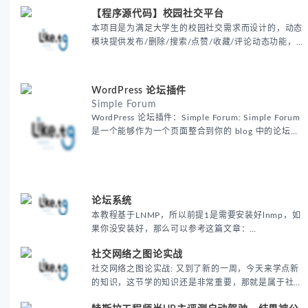
论坛讨论结束，企业开始.
【程序源代码】校园社交平台
本项目是为满足大学生的校园社交需求而设计的，动态
模块提供发布/删除/搜索/点赞/收藏/评论动态功能，
个人模块提供关注与私信以及用户修改个人信息功能，
聊天模块提供即时聊天功能。该项目为前后端分离项目
并且后端实现分布式，同时接入了和风天气接口。
WordPress 论坛插件
Simple Forum
WordPress 论坛插件：Simple Forum: Simple Forum
是一个能够作为一个页面整合到你的 blog 中的论坛插
件。 翻译自：Weblog Tools Collection 的 APAD:
Simple Forum
论坛系统
本教程基于LNMP，所以前提1是需要安装好lnmp，如
果你没安装好，那么可以参考这篇文章：
https://vwo50.club/archives/1169.html 前提2：如
社交网络之图论实战
果你需要通过域名访问该论坛，那么请提前设置好域名
社交网络之图论实战: 又到了新的一周，今天来学点新
解析
的知识，这节学的知识还是非常重要，那就是属于社交
网络方向以及知识图谱方向以及我们研究生的一门课---