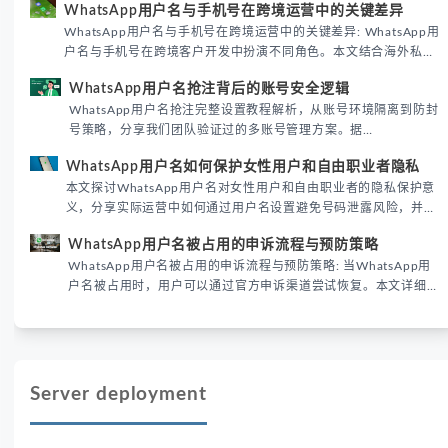
WhatsApp用户名与手机号在跨境运营中的关键差异
境团队高效触达目标客户。
WhatsApp用户名与手机号在跨境运营中的关键差异: WhatsApp用
户名与手机号在跨境客户开发中扮演不同角色。本文结合海外私域
运营实战经验，解析两者在触达效率、账号安全及客户管理中的实
WhatsApp用户名抢注背后的账号安全逻辑
际差异，帮助团队优化WhatsApp营销策略。
WhatsApp用户名抢注完整设置教程解析，从账号环境隔离到防封
号策略，分享我们团队验证过的多账号管理方案。据
DataReportal 2026趋势报告显示，跨境私域运营中账号矩阵稳定
WhatsApp用户名如何保护女性用户和自由职业者隐私
性直接影响转化率。
本文探讨WhatsApp用户名对女性用户和自由职业者的隐私保护意
义，分享实际运营中如何通过用户名设置避免号码泄露风险，并提
供3种安全使用方案。据DataReportal 2026报告显示，隐私保护
WhatsApp用户名被占用的申诉流程与预防策略
已成为全球数字沟通的首要考量。
WhatsApp用户名被占用的申诉流程与预防策略: 当WhatsApp用
户名被占用时，用户可以通过官方申诉渠道尝试恢复。本文详细解
析申诉步骤、预防措施及常见问题，帮助用户有效管理WhatsApp
账号安全。
Server deployment