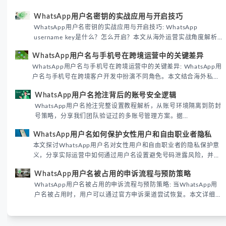
WhatsApp用户名密钥的实战应用与开启技巧
WhatsApp用户名密钥的实战应用与开启技巧: WhatsApp
username key是什么？怎么开启？本文从海外运营实战角度解析
WhatsApp用户名密钥的核心价值、开启步骤及常见误区，帮助跨
WhatsApp用户名与手机号在跨境运营中的关键差异
境团队高效触达目标客户。
WhatsApp用户名与手机号在跨境运营中的关键差异: WhatsApp用
户名与手机号在跨境客户开发中扮演不同角色。本文结合海外私域
运营实战经验，解析两者在触达效率、账号安全及客户管理中的实
WhatsApp用户名抢注背后的账号安全逻辑
际差异，帮助团队优化WhatsApp营销策略。
WhatsApp用户名抢注完整设置教程解析，从账号环境隔离到防封
号策略，分享我们团队验证过的多账号管理方案。据
DataReportal 2026趋势报告显示，跨境私域运营中账号矩阵稳定
WhatsApp用户名如何保护女性用户和自由职业者隐私
性直接影响转化率。
本文探讨WhatsApp用户名对女性用户和自由职业者的隐私保护意
义，分享实际运营中如何通过用户名设置避免号码泄露风险，并提
供3种安全使用方案。据DataReportal 2026报告显示，隐私保护
WhatsApp用户名被占用的申诉流程与预防策略
已成为全球数字沟通的首要考量。
WhatsApp用户名被占用的申诉流程与预防策略: 当WhatsApp用
户名被占用时，用户可以通过官方申诉渠道尝试恢复。本文详细解
析申诉步骤、预防措施及常见问题，帮助用户有效管理WhatsApp
账号安全。