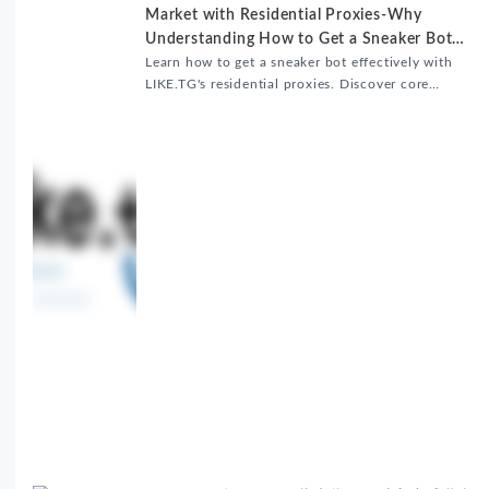
Market with Residential Proxies-Why
Understanding How to Get a Sneaker Bot
Matters
Learn how to get a sneaker bot effectively with
LIKE.TG's residential proxies. Discover core
benefits, use cases, and solutions for global
sneaker copping.