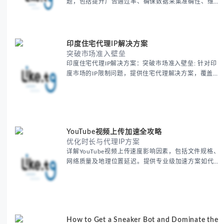
题，包括提升广告通过率、确保数据采集准确性、维护
账户安全等核心价值。提供本地化SEO验证、社交媒体
运营、动态定价监控等实战场景应用指南，并附合规操
作清单与异常处理方案。
印度住宅代理IP解决方案
突破市场准入壁垒
印度住宅代理IP解决方案：突破市场准入壁垒: 针对印
度市场的IP限制问题，提供住宅代理解决方案，覆盖主
要城市IP池，智能轮换避免风控，助力精准营销、数据
采集和广告投放测试，成功率高达92%。
YouTube视频上传加速全攻略
优化时长与代理IP方案
详解YouTube视频上传速度影响因素，包括文件规格、
网络质量及地理位置延迟。提供专业级加速方案如代理
服务器选址、批量上传工作流和企业级网络优化技巧，
并分享账号安全防护与实战优化建议，助力跨境团队提
升内容发布效率。
How to Get a Sneaker Bot and Dominate the