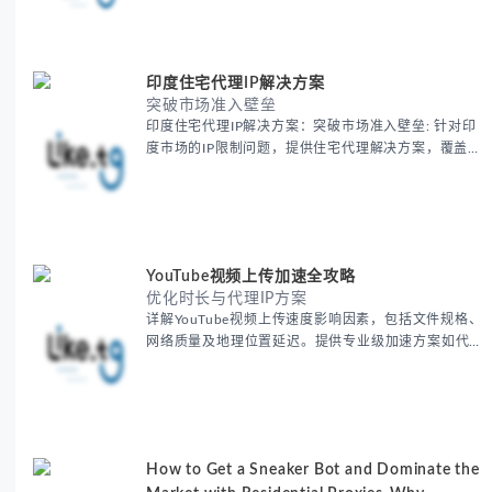
账户安全等核心价值。提供本地化SEO验证、社交媒体
运营、动态定价监控等实战场景应用指南，并附合规操
作清单与异常处理方案。
印度住宅代理IP解决方案
突破市场准入壁垒
印度住宅代理IP解决方案：突破市场准入壁垒: 针对印
度市场的IP限制问题，提供住宅代理解决方案，覆盖主
要城市IP池，智能轮换避免风控，助力精准营销、数据
采集和广告投放测试，成功率高达92%。
YouTube视频上传加速全攻略
优化时长与代理IP方案
详解YouTube视频上传速度影响因素，包括文件规格、
网络质量及地理位置延迟。提供专业级加速方案如代理
服务器选址、批量上传工作流和企业级网络优化技巧，
并分享账号安全防护与实战优化建议，助力跨境团队提
升内容发布效率。
How to Get a Sneaker Bot and Dominate the