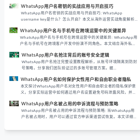
WhatsApp用户名密钥的实战应用与开启技巧
WhatsApp用户名密钥的实战应用与开启技巧: WhatsApp
username key是什么？怎么开启？本文从海外运营实战角度解析
WhatsApp用户名密钥的核心价值、开启步骤及常见误区，帮助跨
WhatsApp用户名与手机号在跨境运营中的关键差异
境团队高效触达目标客户。
WhatsApp用户名与手机号在跨境运营中的关键差异: WhatsApp用
户名与手机号在跨境客户开发中扮演不同角色。本文结合海外私域
运营实战经验，解析两者在触达效率、账号安全及客户管理中的实
WhatsApp用户名抢注背后的账号安全逻辑
际差异，帮助团队优化WhatsApp营销策略。
WhatsApp用户名抢注完整设置教程解析，从账号环境隔离到防封
号策略，分享我们团队验证过的多账号管理方案。据
DataReportal 2026趋势报告显示，跨境私域运营中账号矩阵稳定
WhatsApp用户名如何保护女性用户和自由职业者隐私
性直接影响转化率。
本文探讨WhatsApp用户名对女性用户和自由职业者的隐私保护意
义，分享实际运营中如何通过用户名设置避免号码泄露风险，并提
供3种安全使用方案。据DataReportal 2026报告显示，隐私保护
WhatsApp用户名被占用的申诉流程与预防策略
已成为全球数字沟通的首要考量。
WhatsApp用户名被占用的申诉流程与预防策略: 当WhatsApp用
户名被占用时，用户可以通过官方申诉渠道尝试恢复。本文详细解
析申诉步骤、预防措施及常见问题，帮助用户有效管理WhatsApp
账号安全。