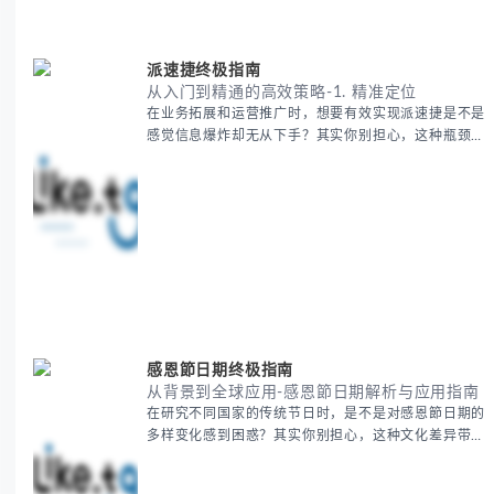
到实操技巧进行全面拆解。主要内容包括： - 欧洲海运
费的五大核心构成要素 -
派速捷终极指南
从入门到精通的高效策略-1. 精准定位
在业务拓展和运营推广时，想要有效实现派速捷是不是
感觉信息爆炸却无从下手？其实你别担心，这种瓶颈阶
段是绝大多数团队都经历过的。 本期我们将为你梳理
清晰思路，提供一套经过实战检验的派速捷方法论，帮
助你少走弯路，更快看到增长效果。 无论你是新手起
步还是寻求突破，我们将从基础要点到进阶策略，系统
性地为你拆解。主要内容包括： - 目标市场与用户画像
精准定义 -
感恩節日期终极指南
从背景到全球应用-感恩節日期解析与应用指南
在研究不同国家的传统节日时，是不是对感恩節日期的
多样变化感到困惑？其实你别担心，这种文化差异带来
的疑问是完全正常的。 本期我们将为你系统梳理感恩
節的历史由来、不同国家地区的日期差异，以及日期背