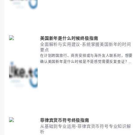
后的文化意义。帮助你清晰掌握这个重要节日的各方面
知识。 无论你是文化研究者、国际商务人士还是单纯
对节日感兴趣，本文将从基础到应用为你全面解析。主
要内容包括： - 感恩節历史起源与背景
美国新年是什么时候终极指南
全面解析与实用建议-系统掌握美国新年的时间
要点
在计划跨国旅行、商务安排或与海外友人联系时，想要
确认美国新年是什么时候是不是感觉需要反复查证？其
实你别担心，这种时区和文化差异带来的困惑很多人都
会遇到。 本期我们将为你全面解析美国新年的时间系
统，并提供跨时区协调的实用技巧，帮助你准确掌握日
期、避开错误认知。 无论你是安排国际会议还是准备
新年祝福，我们将从基础概念到特殊情况应对，系统性
地为你拆解。主要内容包括： -
菲律宾货币符号终极指南
从基础到专业运用-菲律宾货币符号专业知识解
析