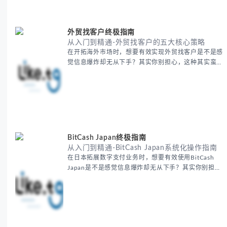
包括： - 翻译表格前的准备工作 - 核心翻译方法与工具
选择 -
外贸找客户终极指南
从入门到精通-外贸找客户的五大核心策略
在开拓海外市场时，想要有效实现外贸找客户是不是感
觉信息爆炸却无从下手？其实你别担心，这种其实蛮多
人经历过的。 本期我们将为你梳理清晰思路，提供一
套经过实战检验的外贸找客户方法论，帮助你少走弯
路，更快看到效果。 无论你是新手起步还是寻求突
破，我们将从基础要点到进阶策略，系统性地为你拆
解。主要内容包括： - 精准定位目标客户群体 - 高效利
用B2B平台和搜索引擎
BitCash Japan终极指南
从入门到精通-BitCash Japan系统化操作指南
在日本拓展数字支付业务时，想要有效使用BitCash
Japan是不是感觉信息爆炸却无从下手？其实你别担
心，这种困扰很多企业都经历过。 本期我们将为你梳
理清晰思路，提供一套经过实战检验的BitCash Japan
运营方法论，帮助你少走弯路，更快实现业务增长。
无论你是新手起步还是寻求突破，我们将从基础要点到
进阶策略，系统性地为你拆解。主要内容包括： -