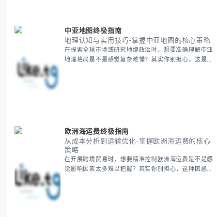
BitCash
中亚地图终极指南
地理认知与实用技巧-掌握中亚地图的核心策略
在探索全球市场或研究地缘政治时，想要准确理解中亚
地理格局是不是感觉复杂难懂？其实你别担心，这是很
多人都会遇到的挑战。 本期我们将为你系统梳理中亚
地理知识，提供一套实用的地图工具使用技巧，帮助你
快速建立空间认知框架。 无论你是商务人士、学者还
是旅行爱好者，我们将从基础地理要素到进阶应用技
巧，全方位为你解析。主要内容包括： - 中亚五国核心
地理特征速览 -
欧洲海运费终极指南
从成本分析到运输优化-掌握欧洲海运费的核心
策略
在开展跨境贸易时，想要精准控制欧洲海运费是不是感
觉影响因素太多难以把握？其实你别担心，这种困惑很
多外贸从业者都经历过。 本期我们将为你系统解析欧
洲海运费的组成要素，提供一套经过市场验证的降本增
效方法论，帮助你优化供应链成本结构。 无论你是初
次接触海运还是希望提升成本效益，我们将从基础概念