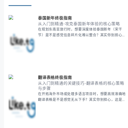
泰国新年终极指南
从入门到精通-攻克泰国新年体验的核心策略
在规划东南亚旅行时，想要深度体验泰国新年（宋干
节）是不是感觉信息碎片化难以整合？其实你别担心，
这种情况很多旅行者都经历过。 本期我们将为你系统
梳理泰国新年文化精髓，提供一套完整的人文体验策
略，帮助你避开游客陷阱，获得原汁原味的节庆体验。
无论你是首次参与还是寻求深度玩法，我们将从基础认
知到高阶玩法全方位为你解析。主要内容包括： - 泰国
新年核心文化解读 -
翻译表格终极指南
从入门到精通的关键技巧-翻译表格的核心策略
与步骤
在开拓海外市场或处理多语言项目时，想要高效准确地
翻译表格是不是感觉无从下手？其实你别担心，这是许
多国际业务拓展者都会遇到的挑战。 本期我们将为你
提供一套经过实战检验的翻译表格方法论，帮助你突破
语言障碍，提升工作效率。 无论你是初次接触还是寻
求优化，我们将系统性地为你拆解关键步骤。主要内容