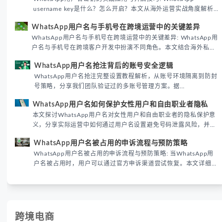
username key是什么？怎么开启？本文从海外运营实战角度解析
WhatsApp用户名密钥的核心价值、开启步骤及常见误区，帮助跨
WhatsApp用户名与手机号在跨境运营中的关键差异
境团队高效触达目标客户。
WhatsApp用户名与手机号在跨境运营中的关键差异: WhatsApp用
户名与手机号在跨境客户开发中扮演不同角色。本文结合海外私域
运营实战经验，解析两者在触达效率、账号安全及客户管理中的实
WhatsApp用户名抢注背后的账号安全逻辑
际差异，帮助团队优化WhatsApp营销策略。
WhatsApp用户名抢注完整设置教程解析，从账号环境隔离到防封
号策略，分享我们团队验证过的多账号管理方案。据
DataReportal 2026趋势报告显示，跨境私域运营中账号矩阵稳定
WhatsApp用户名如何保护女性用户和自由职业者隐私
性直接影响转化率。
本文探讨WhatsApp用户名对女性用户和自由职业者的隐私保护意
义，分享实际运营中如何通过用户名设置避免号码泄露风险，并提
供3种安全使用方案。据DataReportal 2026报告显示，隐私保护
WhatsApp用户名被占用的申诉流程与预防策略
已成为全球数字沟通的首要考量。
WhatsApp用户名被占用的申诉流程与预防策略: 当WhatsApp用
户名被占用时，用户可以通过官方申诉渠道尝试恢复。本文详细解
析申诉步骤、预防措施及常见问题，帮助用户有效管理WhatsApp
账号安全。
跨境电商