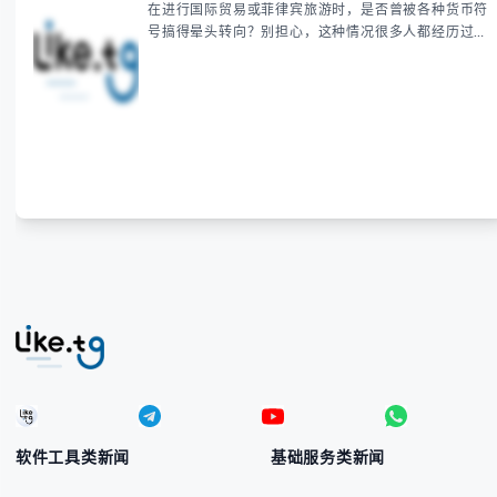
在进行国际贸易或菲律宾旅游时，是否曾被各种货币符
号搞得晕头转向？别担心，这种情况很多人都经历过。
本指南将为你全面解析菲律宾货币符号的规范用法、输
入技巧和常见应用场景，帮助你避免金融交流中的尴尬
错误。 无论你是商务人士、旅行者还是对菲律宾文化
感兴趣的学习者，我们都会系统性地为你讲解： - 菲律
宾比索的标准符号与书写规范 - 在不同设备上输入₱符
号的实用方法 -
软件工具类新闻
基础服务类新闻